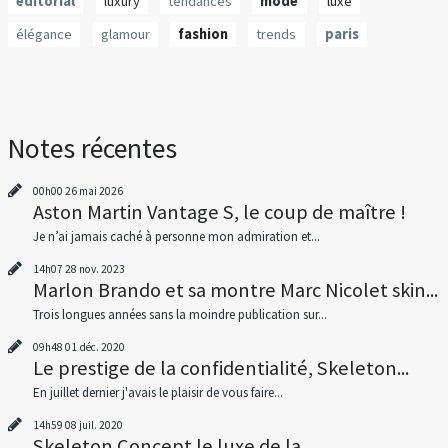
editorial
luxury
tendances
mode
luxe
élégance
glamour
fashion
trends
paris
Notes récentes
00h00
26
mai 2026
Aston Martin Vantage S, le coup de maître !
Je n’ai jamais caché à personne mon admiration et...
14h07
28
nov. 2023
Marlon Brando et sa montre Marc Nicolet skin...
Trois longues années sans la moindre publication sur...
09h48
01
déc. 2020
Le prestige de la confidentialité, Skeleton...
En juillet dernier j'avais le plaisir de vous faire...
14h59
08
juil. 2020
Skeleton Concept le luxe de la