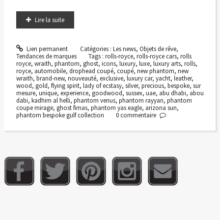
Lire la suite
Lien permanent
Catégories :
Les news
,
Objets de rêve
,
Tendances de marques
Tags :
rolls-royce
,
rolls-royce cars
,
rolls
royce
,
wraith
,
phantom
,
ghost
,
icons
,
luxury
,
luxe
,
luxury arts
,
rolls
,
royce
,
automobile
,
drophead coupé
,
coupé
,
new phantom
,
new
wraith
,
brand-new
,
nouveauté
,
exclusive
,
luxury car
,
yacht
,
leather
,
wood
,
gold
,
flying spirit
,
lady of ecstasy
,
silver
,
precious
,
bespoke
,
sur
mesure
,
unique
,
experience
,
goodwood
,
sussex
,
uae
,
abu dhabi
,
abou
dabi
,
kadhim al helli
,
phantom venus
,
phantom rayyan
,
phantom
coupe mirage
,
ghost firnas
,
phantom yas eagle
,
arizona sun
,
phantom bespoke gulf collection
0
commentaire