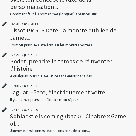
personnalisation...
Comment faut il aborder mes (longues) absences sur...
14h20
17
nov. 2019
Tissot PR 516 Date, la montre oubliée de
James...
Tout ou presque a été écrit sur les montres portées...
12h29
12
juin 2019
Bodet, prendre le temps de réinventer
l'histoire
À quelques jours du BAC et ce sans entrer dans des...
10h00
28
mai 2019
Jaguar I-Pace, électriquement votre
Il y a quinze jours, je débutais mon séjour...
12h14
09
avril 2019
Soblacktie is coming (back) ! Cinabre x Game
of...
Janvier et ses bonnes résolutions sont déjà loin...