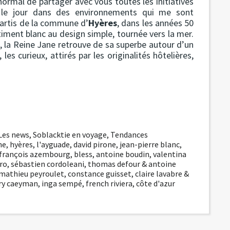
 normal de partager avec vous toutes les initiatives
ir le jour dans des environnements qui me sont
partis de la commune d’
Hyères
, dans les années 50
bâtiment blanc au design simple, tournée vers la mer.
, la Reine Jane retrouve de sa superbe autour d’un
 les curieux, attirés par les originalités hôtelières,
Les news
,
Soblacktie en voyage
,
Tendances
ne
,
hyères
,
l'ayguade
,
david pirone
,
jean-pierre blanc
,
françois azembourg
,
bless
,
antoine boudin
,
valentina
ero
,
sébastien cordoleani
,
thomas defour & antoine
& mathieu peyroulet
,
constance guisset
,
claire lavabre &
ury caeyman
,
inga sempé
,
french riviera
,
côte d'azur