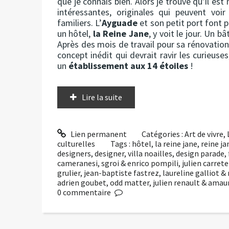
que je connais bien. Alors je trouve qu’il est
intéressantes, originales qui peuvent vo
familiers. L’
Ayguade
et son petit port font 
un hôtel,
la Reine Jane
, y voit le jour. Un 
Après des mois de travail pour sa rénovation
concept inédit qui devrait ravir les curieuses,
un
établissement aux 14 étoiles
!
Lire la suite
Lien permanent
Catégories :
Art de vivre
,
culturelles
Tags :
hôtel
,
la reine jane
,
reine ja
designers
,
designer
,
villa noailles
,
design parade
,
cameranesi
,
sgroi & enrico pompili
,
julien carret
grulier
,
jean-baptiste fastrez
,
laureline galliot 
adrien goubet
,
odd matter
,
julien renault & ama
0
commentaire