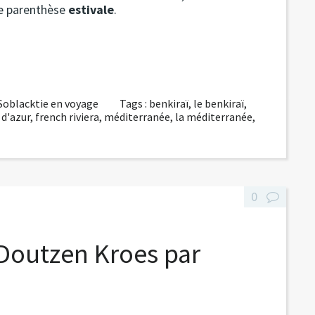
re parenthèse
estivale
.
Soblacktie en voyage
Tags :
benkiraï
,
le benkiraï
,
 d'azur
,
french riviera
,
méditerranée
,
la méditerranée
,
0
 Doutzen Kroes par