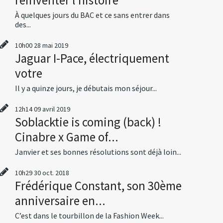
À quelques jours du BAC et ce sans entrer dans
des...
10h00
28
mai 2019
Jaguar I-Pace, électriquement
votre
Il y a quinze jours, je débutais mon séjour...
12h14
09
avril 2019
Soblacktie is coming (back) !
Cinabre x Game of...
Janvier et ses bonnes résolutions sont déjà loin...
10h29
30
oct. 2018
Frédérique Constant, son 30ème
anniversaire en...
C’est dans le tourbillon de la Fashion Week...