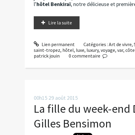
l’
hôtel Benkiraï
, notre délicieuse et premiè
Lire la suite
Lien permanent
Catégories :
Art de vivre
,
saint-tropez
,
hôtel
,
luxe
,
luxury
,
voyage
,
var
,
côte
patrick jouin
0
commentaire
00h15
29
août 2015
La fille du week-end
Gilles Bensimon