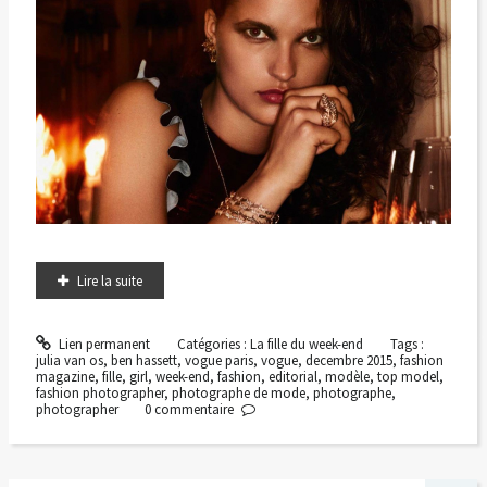
Lire la suite
Lien permanent
Catégories :
La fille du week-end
Tags :
julia van os
,
ben hassett
,
vogue paris
,
vogue
,
decembre 2015
,
fashion
magazine
,
fille
,
girl
,
week-end
,
fashion
,
editorial
,
modèle
,
top model
,
fashion photographer
,
photographe de mode
,
photographe
,
photographer
0
commentaire