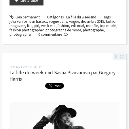
Lire la suite
Lien permanent
Catégories :
La fille du week-end
Tags :
julia van os
,
ben hassett
,
vogue paris
,
vogue
,
decembre 2015
,
fashion
magazine
,
fille
,
girl
,
week-end
,
fashion
,
editorial
,
modèle
,
top model
,
fashion photographer
,
photographe de mode
,
photographe
,
photographer
0
commentaire
0
09h46
12
nov. 2016
La fille du week-end Sasha Pivovarova par Gregory
Harris