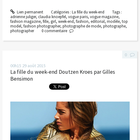
Lien permanent
Catégories :
La fille du week-end
Tags :
adrienne juliger
,
claudia knoepfel
,
vogue paris
,
vogue magazine
,
fashion magazine
,
fille
,
girl
,
week-end
,
fashion
,
editorial
,
modèle
,
top
model
,
fashion photographer
,
photographe de mode
,
photographe
,
photographer
0
commentaire
0
00h15
29
août 2015
La fille du week-end Doutzen Kroes par Gilles
Bensimon