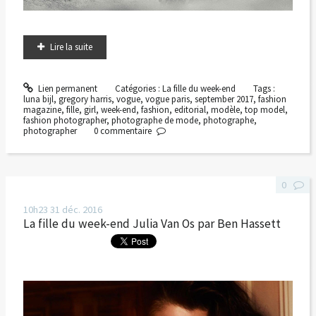
Lire la suite
Lien permanent
Catégories :
La fille du week-end
Tags :
luna bijl
,
gregory harris
,
vogue
,
vogue paris
,
september 2017
,
fashion
magazine
,
fille
,
girl
,
week-end
,
fashion
,
editorial
,
modèle
,
top model
,
fashion photographer
,
photographe de mode
,
photographe
,
photographer
0
commentaire
0
10h23
31
déc. 2016
La fille du week-end Julia Van Os par Ben Hassett