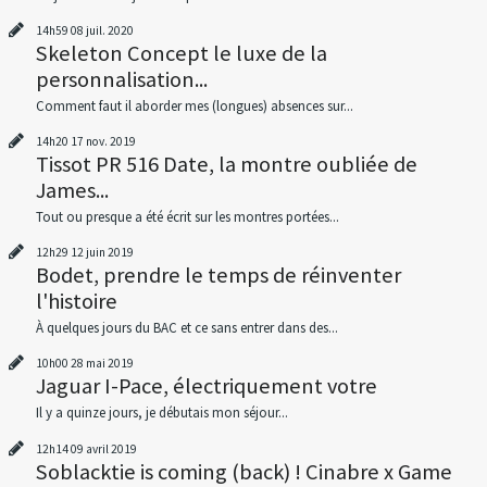
14h59
08
juil. 2020
Skeleton Concept le luxe de la
personnalisation...
Comment faut il aborder mes (longues) absences sur...
14h20
17
nov. 2019
Tissot PR 516 Date, la montre oubliée de
James...
Tout ou presque a été écrit sur les montres portées...
12h29
12
juin 2019
Bodet, prendre le temps de réinventer
l'histoire
À quelques jours du BAC et ce sans entrer dans des...
10h00
28
mai 2019
Jaguar I-Pace, électriquement votre
Il y a quinze jours, je débutais mon séjour...
12h14
09
avril 2019
Soblacktie is coming (back) ! Cinabre x Game