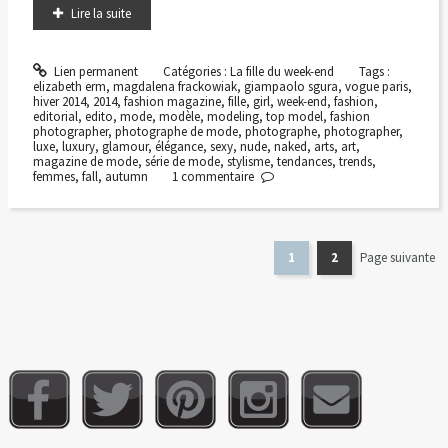
Lire la suite
Lien permanent
Catégories :
La fille du week-end
Tags :
elizabeth erm
,
magdalena frackowiak
,
giampaolo sgura
,
vogue paris
,
hiver 2014
,
2014
,
fashion magazine
,
fille
,
girl
,
week-end
,
fashion
,
editorial
,
edito
,
mode
,
modèle
,
modeling
,
top model
,
fashion
photographer
,
photographe de mode
,
photographe
,
photographer
,
luxe
,
luxury
,
glamour
,
élégance
,
sexy
,
nude
,
naked
,
arts
,
art
,
magazine de mode
,
série de mode
,
stylisme
,
tendances
,
trends
,
femmes
,
fall
,
autumn
1
commentaire
1
2
Page suivante