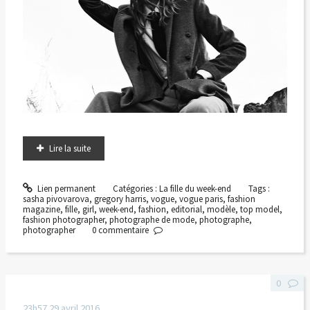
Lire la suite
Lien permanent
Catégories :
La fille du week-end
Tags :
sasha pivovarova
,
gregory harris
,
vogue
,
vogue paris
,
fashion
magazine
,
fille
,
girl
,
week-end
,
fashion
,
editorial
,
modèle
,
top model
,
fashion photographer
,
photographe de mode
,
photographe
,
photographer
0
commentaire
0
23h57
29
avril 2016