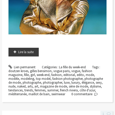
Lire la suite
Lien permanent
Catégories :
La fille du week-end
Tags :
doutzen kroes
,
gilles bensimon
,
vogue paris
,
vogue
,
fashion
magazine
,
fille
,
girl
,
week-end
,
fashion
,
editorial
,
edito
,
mode
,
modèle
,
modeling
,
top model
,
fashion photographer
,
photographe
de mode
,
photographe
,
photographer
,
luxe
,
luxury
,
élégance
,
sexy
,
nude
,
naked
,
arts
,
art
,
magazine de mode
,
série de mode
,
stylisme
,
tendances
,
trends
,
femmes
,
summer
,
french riviera
,
côte d'azur
,
méditerranée
,
maillot de bain
,
swimwear
0
commentaire
1