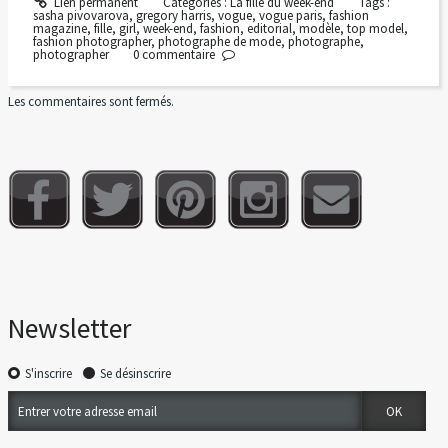
Lien permanent
Catégories :
La fille du week-end
Tags :
sasha pivovarova
,
gregory harris
,
vogue
,
vogue paris
,
fashion
magazine
,
fille
,
girl
,
week-end
,
fashion
,
editorial
,
modèle
,
top model
,
fashion photographer
,
photographe de mode
,
photographe
,
photographer
0
commentaire
Les commentaires sont fermés.
Newsletter
S'inscrire
Se désinscrire