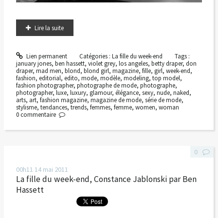
Lire la suite
Lien permanent
Catégories :
La fille du week-end
Tags :
january jones
,
ben hassett
,
violet grey
,
los angeles
,
betty draper
,
don
draper
,
mad men
,
blond
,
blond girl
,
magazine
,
fille
,
girl
,
week-end
,
fashion
,
editorial
,
edito
,
mode
,
modèle
,
modeling
,
top model
,
fashion photographer
,
photographe de mode
,
photographe
,
photographer
,
luxe
,
luxury
,
glamour
,
élégance
,
sexy
,
nude
,
naked
,
arts
,
art
,
fashion magazine
,
magazine de mode
,
série de mode
,
stylisme
,
tendances
,
trends
,
femmes
,
femme
,
women
,
woman
0
commentaire
0
00h11
14
mai 2011
La fille du week-end, Constance Jablonski par Ben
Hassett