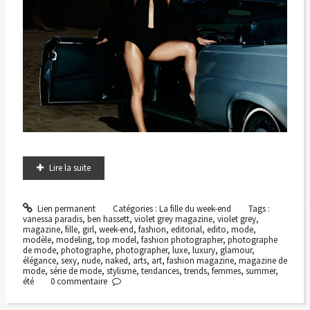
Lire la suite
Lien permanent
Catégories :
La fille du week-end
Tags :
vanessa paradis
,
ben hassett
,
violet grey magazine
,
violet grey
,
magazine
,
fille
,
girl
,
week-end
,
fashion
,
editorial
,
edito
,
mode
,
modèle
,
modeling
,
top model
,
fashion photographer
,
photographe
de mode
,
photographe
,
photographer
,
luxe
,
luxury
,
glamour
,
élégance
,
sexy
,
nude
,
naked
,
arts
,
art
,
fashion magazine
,
magazine de
mode
,
série de mode
,
stylisme
,
tendances
,
trends
,
femmes
,
summer
,
été
0
commentaire