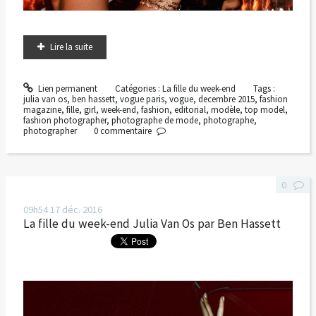
Lire la suite
Lien permanent
Catégories :
La fille du week-end
Tags :
julia van os
,
ben hassett
,
vogue paris
,
vogue
,
decembre 2015
,
fashion
magazine
,
fille
,
girl
,
week-end
,
fashion
,
editorial
,
modèle
,
top model
,
fashion photographer
,
photographe de mode
,
photographe
,
photographer
0
commentaire
0
09h54
17
déc. 2016
La fille du week-end Julia Van Os par Ben Hassett