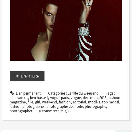
Lire la suite
Lien permanent
Catégories :
La fille du week-end
Tags :
julia van os
,
ben hassett
,
vogue paris
,
vogue
,
decembre 2015
,
fashion
magazine
,
fille
,
girl
,
week-end
,
fashion
,
editorial
,
modèle
,
top model
,
fashion photographer
,
photographe de mode
,
photographe
,
photographer
0
commentaire