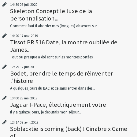
14h59
08
juil. 2020
Skeleton Concept le luxe de la
personnalisation...
Comment faut il aborder mes (longues) absences sur...
14h20
17
nov. 2019
Tissot PR 516 Date, la montre oubliée de
James...
Tout ou presque a été écrit sur les montres portées...
12h29
12
juin 2019
Bodet, prendre le temps de réinventer
l'histoire
À quelques jours du BAC et ce sans entrer dans des...
10h00
28
mai 2019
Jaguar I-Pace, électriquement votre
Il y a quinze jours, je débutais mon séjour...
12h14
09
avril 2019
Soblacktie is coming (back) ! Cinabre x Game
of...