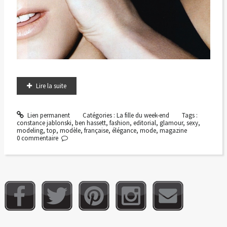
Lire la suite
Lien permanent
Catégories :
La fille du week-end
Tags :
constance jablonski
,
ben hassett
,
fashion
,
editorial
,
glamour
,
sexy
,
modeling
,
top
,
modèle
,
française
,
élégance
,
mode
,
magazine
0
commentaire