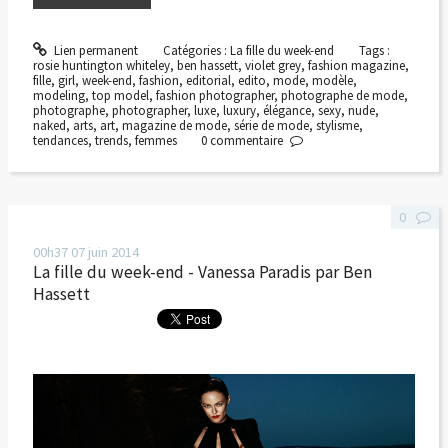
Lien permanent
Catégories :
La fille du week-end
Tags :
rosie huntington whiteley
,
ben hassett
,
violet grey
,
fashion magazine
,
fille
,
girl
,
week-end
,
fashion
,
editorial
,
edito
,
mode
,
modèle
,
modeling
,
top model
,
fashion photographer
,
photographe de mode
,
photographe
,
photographer
,
luxe
,
luxury
,
élégance
,
sexy
,
nude
,
naked
,
arts
,
art
,
magazine de mode
,
série de mode
,
stylisme
,
tendances
,
trends
,
femmes
0
commentaire
0
00h37
07
juin 2014
La fille du week-end - Vanessa Paradis par Ben
Hassett