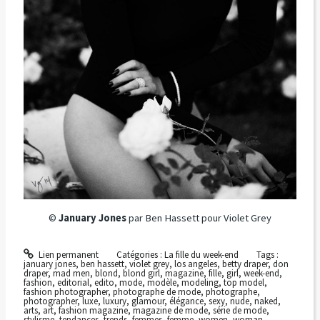
©
January Jones
par Ben Hassett pour Violet Grey
Lien permanent
Catégories :
La fille du week-end
Tags :
january jones
,
ben hassett
,
violet grey
,
los angeles
,
betty draper
,
don
draper
,
mad men
,
blond
,
blond girl
,
magazine
,
fille
,
girl
,
week-end
,
fashion
,
editorial
,
edito
,
mode
,
modèle
,
modeling
,
top model
,
fashion photographer
,
photographe de mode
,
photographe
,
photographer
,
luxe
,
luxury
,
glamour
,
élégance
,
sexy
,
nude
,
naked
,
arts
,
art
,
fashion magazine
,
magazine de mode
,
série de mode
,
stylisme
,
tendances
,
trends
,
femmes
,
femme
,
women
,
woman