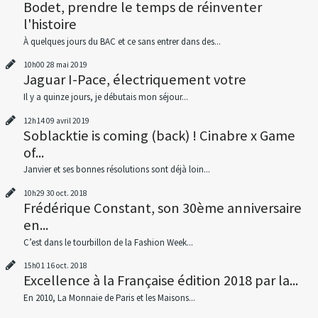
Bodet, prendre le temps de réinventer
l'histoire
À quelques jours du BAC et ce sans entrer dans des...
10h00
28
mai 2019
Jaguar I-Pace, électriquement votre
Il y a quinze jours, je débutais mon séjour...
12h14
09
avril 2019
Soblacktie is coming (back) ! Cinabre x Game
of...
Janvier et ses bonnes résolutions sont déjà loin...
10h29
30
oct. 2018
Frédérique Constant, son 30ème anniversaire
en...
C’est dans le tourbillon de la Fashion Week...
15h01
16
oct. 2018
Excellence à la Française édition 2018 par la...
En 2010, La Monnaie de Paris et les Maisons...