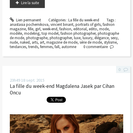
Lire la suite
Lien permanent
Catégories :
La fille du week-end
Tags :
anastasia pochernikova
,
vincent binant
,
portraits of girls
,
fashion
magazine
,
fille
,
girl
,
week-end
,
fashion
,
editorial
,
edito
,
mode
,
modèle
,
modeling
,
top model
,
fashion photographer
,
photographe
de mode
,
photographe
,
photographer
,
luxe
,
luxury
,
élégance
,
sexy
,
nude
,
naked
,
arts
,
art
,
magazine de mode
,
série de mode
,
stylisme
,
tendances
,
trends
,
femmes
,
fall
,
automne
0
commentaire
0
23h49
18
sept. 2015
La fille du week-end Magdalena Jasek par Cihan
Oncu