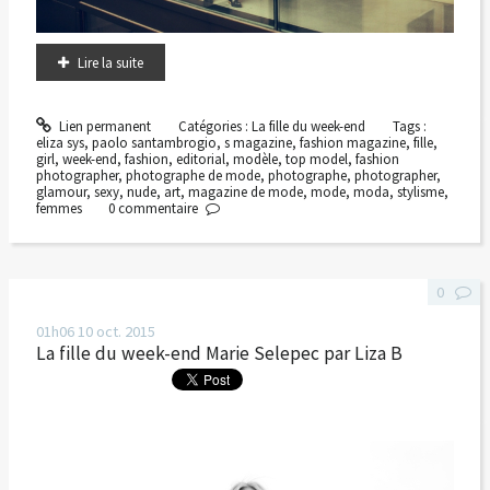
Lire la suite
Lien permanent
Catégories :
La fille du week-end
Tags :
eliza sys
,
paolo santambrogio
,
s magazine
,
fashion magazine
,
fille
,
girl
,
week-end
,
fashion
,
editorial
,
modèle
,
top model
,
fashion
photographer
,
photographe de mode
,
photographe
,
photographer
,
glamour
,
sexy
,
nude
,
art
,
magazine de mode
,
mode
,
moda
,
stylisme
,
femmes
0
commentaire
0
01h06
10
oct. 2015
La fille du week-end Marie Selepec par Liza B