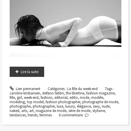
Lire la suite
Lien permanent
Catégories :
La fille du week-end
Tags :
caroline kristiansen
,
stefano fabbri
,
the libertine
,
fashion magazine
,
fille
,
girl
,
week-end
,
fashion
,
editorial
,
edito
,
mode
,
modèle
,
modeling
,
top model
,
fashion photographer
,
photographe de mode
,
photographe
,
photographer
,
luxe
,
luxury
,
élégance
,
sexy
,
nude
,
naked
,
arts
,
art
,
magazine de mode
,
série de mode
,
stylisme
,
tendances
,
trends
,
femmes
0
commentaire