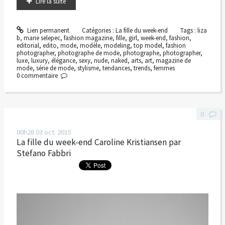
Lire la suite
Lien permanent
Catégories :
La fille du week-end
Tags :
liza
b
,
marie selepec
,
fashion magazine
,
fille
,
girl
,
week-end
,
fashion
,
editorial
,
edito
,
mode
,
modèle
,
modeling
,
top model
,
fashion
photographer
,
photographe de mode
,
photographe
,
photographer
,
luxe
,
luxury
,
élégance
,
sexy
,
nude
,
naked
,
arts
,
art
,
magazine de
mode
,
série de mode
,
stylisme
,
tendances
,
trends
,
femmes
0
commentaire
0
00h28
03
oct. 2015
La fille du week-end Caroline Kristiansen par
Stefano Fabbri