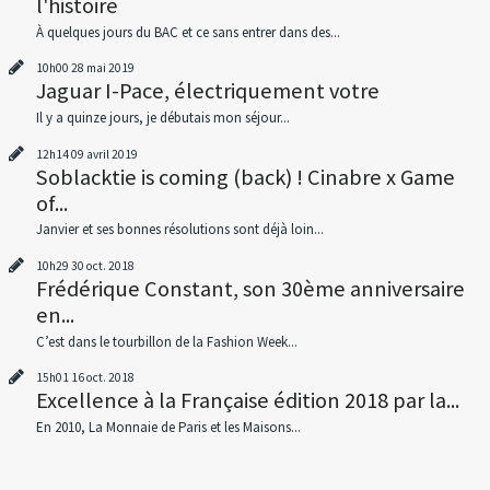
l'histoire
À quelques jours du BAC et ce sans entrer dans des...
10h00
28
mai 2019
Jaguar I-Pace, électriquement votre
Il y a quinze jours, je débutais mon séjour...
12h14
09
avril 2019
Soblacktie is coming (back) ! Cinabre x Game
of...
Janvier et ses bonnes résolutions sont déjà loin...
10h29
30
oct. 2018
Frédérique Constant, son 30ème anniversaire
en...
C’est dans le tourbillon de la Fashion Week...
15h01
16
oct. 2018
Excellence à la Française édition 2018 par la...
En 2010, La Monnaie de Paris et les Maisons...