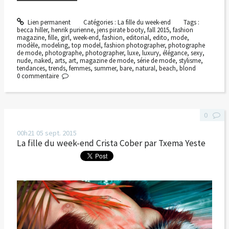
Lien permanent
Catégories :
La fille du week-end
Tags :
becca hiller
,
henrik purienne
,
jens pirate booty
,
fall 2015
,
fashion
magazine
,
fille
,
girl
,
week-end
,
fashion
,
editorial
,
edito
,
mode
,
modèle
,
modeling
,
top model
,
fashion photographer
,
photographe
de mode
,
photographe
,
photographer
,
luxe
,
luxury
,
élégance
,
sexy
,
nude
,
naked
,
arts
,
art
,
magazine de mode
,
série de mode
,
stylisme
,
tendances
,
trends
,
femmes
,
summer
,
bare
,
natural
,
beach
,
blond
0
commentaire
0
00h21
05
sept. 2015
La fille du week-end Crista Cober par Txema Yeste