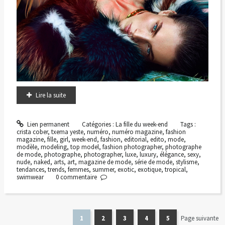
Lire la suite
Lien permanent
Catégories :
La fille du week-end
Tags :
crista cober
,
txema yeste
,
numéro
,
numéro magazine
,
fashion
magazine
,
fille
,
girl
,
week-end
,
fashion
,
editorial
,
edito
,
mode
,
modèle
,
modeling
,
top model
,
fashion photographer
,
photographe
de mode
,
photographe
,
photographer
,
luxe
,
luxury
,
élégance
,
sexy
,
nude
,
naked
,
arts
,
art
,
magazine de mode
,
série de mode
,
stylisme
,
tendances
,
trends
,
femmes
,
summer
,
exotic
,
exotique
,
tropical
,
swimwear
0
commentaire
1
2
3
4
5
Page suivante