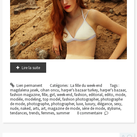
Lire la suite
Lien permanent
Catégories :
La fille du week-end
Tags :
magdalena jasek
,
cihan oncu
,
harper's bazaar turkey
,
harper's bazaar
,
fashion magazine
,
fille
,
girl
,
week-end
,
fashion
,
editorial
,
edito
,
mode
,
modèle
,
modeling
,
top model
,
fashion photographer
,
photographe
de mode
,
photographe
,
photographer
,
luxe
,
luxury
,
élégance
,
sexy
,
nude
,
naked
,
arts
,
art
,
magazine de mode
,
série de mode
,
stylisme
,
tendances
,
trends
,
femmes
,
summer
0
commentaire
0