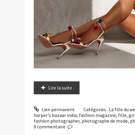
Lire la suite
Lien permanent
Catégories :
La fille du 
harper's bazaar india
,
fashion magazine
,
fille
,
gir
fashion photographer
,
photographe de mode
,
ph
0
commentaire