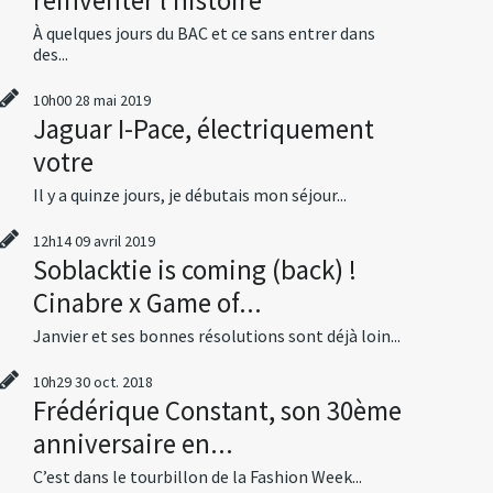
À quelques jours du BAC et ce sans entrer dans
des...
10h00
28
mai 2019
Jaguar I-Pace, électriquement
votre
Il y a quinze jours, je débutais mon séjour...
12h14
09
avril 2019
Soblacktie is coming (back) !
Cinabre x Game of...
Janvier et ses bonnes résolutions sont déjà loin...
10h29
30
oct. 2018
Frédérique Constant, son 30ème
anniversaire en...
C’est dans le tourbillon de la Fashion Week...