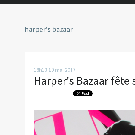
harper's bazaar
18h13
10
mai 2017
Harper's Bazaar fête 