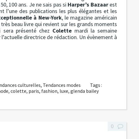
 50, 100 ans. Je ne sais pas si
Harper’s Bazaar
est
t l’une des publications les plus élégantes et les
xceptionnelle à New-York
, le magazine américain
n très beau livre qui revient sur les grands moments
i sera présenté chez
Colette
mardi la semaine
y
l’actuelle directrice de rédaction. Un évènement à
ndances culturelles
,
Tendances modes
Tags :
ode
,
colette
,
paris
,
fashion
,
luxe
,
glenda bailey
0