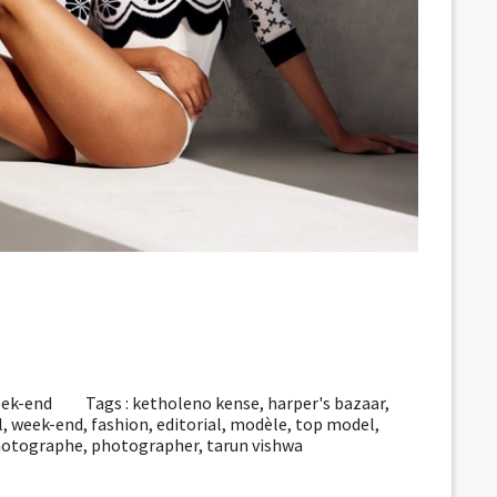
week-end
Tags :
ketholeno kense
,
harper's bazaar
,
l
,
week-end
,
fashion
,
editorial
,
modèle
,
top model
,
otographe
,
photographer
,
tarun vishwa