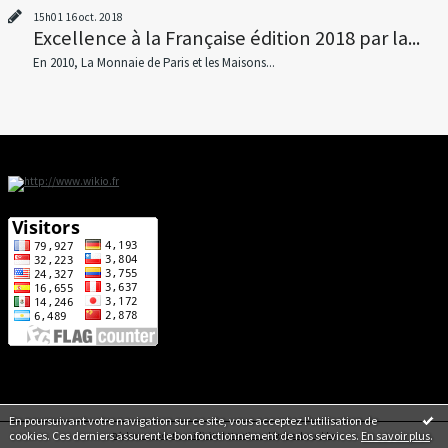
15h01
16
oct. 2018
Excellence à la Française édition 2018 par la...
En 2010, La Monnaie de Paris et les Maisons...
En poursuivant votre navigation sur ce site, vous acceptez l'utilisation de
cookies. Ces derniers assurent le bon fonctionnement de nos services.
En savoir plus
.
Déclarer un contenu illicite
|
Mentions légales de ce blog