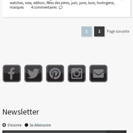
watches
,
new
,
edition
,
fêtes des pères
,
juin
,
june
,
luxe
,
horlogerie
,
marques
4
commentaires
1
2
Page suivante
Newsletter
S'inscrire
Se désinscrire