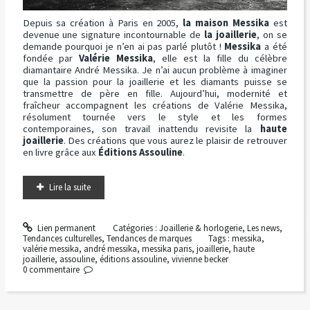
Depuis sa création à Paris en 2005,
la maison Messika
est
devenue une signature incontournable de
la joaillerie
, on se
demande pourquoi je n’en ai pas parlé plutôt !
Messika
a été
fondée par
Valérie Messika
, elle est la fille du célèbre
diamantaire André Messika. Je n’ai aucun problème à imaginer
que la passion pour la joaillerie et les diamants puisse se
transmettre de père en fille. Aujourd’hui, modernité et
fraîcheur accompagnent les créations de Valérie Messika,
résolument tournée vers le style et les formes
contemporaines, son travail inattendu revisite la
haute
joaillerie
. Des créations que vous aurez le plaisir de retrouver
en livre grâce aux
Éditions Assouline
.
Lire la suite
Lien permanent
Catégories :
Joaillerie & horlogerie
,
Les news
,
Tendances culturelles
,
Tendances de marques
Tags :
messika
,
valérie messika
,
andré messika
,
messika paris
,
joaillerie
,
haute
joaillerie
,
assouline
,
éditions assouline
,
vivienne becker
0
commentaire