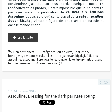
conviendrez j’ai tout au plus perdu quelques mois. En
redécouvrant les photos, il était impossible que je ne partage
pas avec vous la publication de
ce livre aux éditions
Assouline
(depuis sold out) sur le travail du
créateur joaillier
Sevan Biçakçi
, véritable figure de cet « art » en Turquie et
dans le monde entier.
Lire la suite
Lien permanent
Catégories :
Art de vivre
,
Joaillerie &
horlogerie
,
Tendances culturelles
Tags :
sevan biçakçi
,
Éditions
assouline
,
assouline
,
livre
,
joaillerie
,
joaillier
,
luxe
,
luxury
,
art
,
artisan
,
turquie
,
arménie
0
commentaire
0
17h44
05
janv. 2015
Assouline, Dressing for the dark par Kate Young