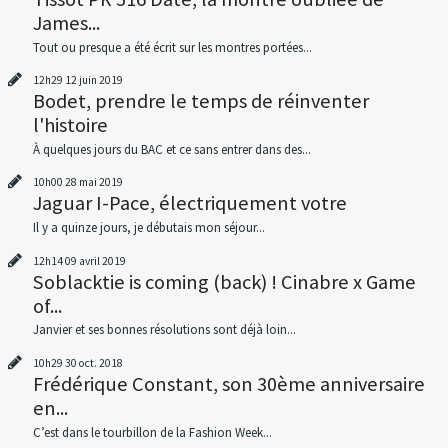
James...
Tout ou presque a été écrit sur les montres portées...
12h29
12
juin 2019
Bodet, prendre le temps de réinventer
l'histoire
À quelques jours du BAC et ce sans entrer dans des...
10h00
28
mai 2019
Jaguar I-Pace, électriquement votre
Il y a quinze jours, je débutais mon séjour...
12h14
09
avril 2019
Soblacktie is coming (back) ! Cinabre x Game
of...
Janvier et ses bonnes résolutions sont déjà loin...
10h29
30
oct. 2018
Frédérique Constant, son 30ème anniversaire
en...
C’est dans le tourbillon de la Fashion Week...