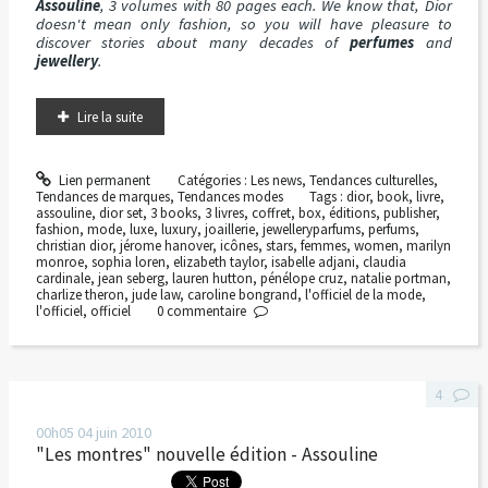
Assouline
, 3 volumes with 80 pages each. We know that, Dior
doesn't mean only fashion, so you will have pleasure to
discover stories about many decades of
perfumes
and
jewellery
.
Lire la suite
Lien permanent
Catégories :
Les news
,
Tendances culturelles
,
Tendances de marques
,
Tendances modes
Tags :
dior
,
book
,
livre
,
assouline
,
dior set
,
3 books
,
3 livres
,
coffret
,
box
,
éditions
,
publisher
,
fashion
,
mode
,
luxe
,
luxury
,
joaillerie
,
jewelleryparfums
,
perfums
,
christian dior
,
jérome hanover
,
icônes
,
stars
,
femmes
,
women
,
marilyn
monroe
,
sophia loren
,
elizabeth taylor
,
isabelle adjani
,
claudia
cardinale
,
jean seberg
,
lauren hutton
,
pénélope cruz
,
natalie portman
,
charlize theron
,
jude law
,
caroline bongrand
,
l'officiel de la mode
,
l'officiel
,
officiel
0
commentaire
4
00h05
04
juin 2010
"Les montres" nouvelle édition - Assouline