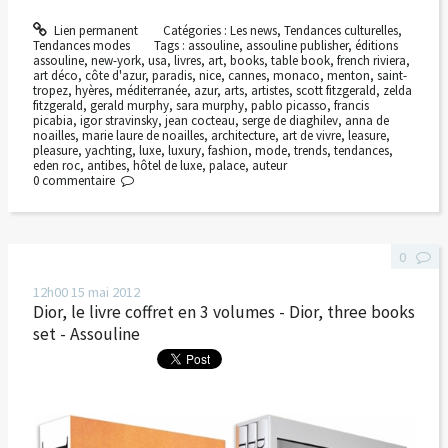
Lien permanent
Catégories :
Les news
,
Tendances culturelles
,
Tendances modes
Tags :
assouline
,
assouline publisher
,
éditions
assouline
,
new-york
,
usa
,
livres
,
art
,
books
,
table book
,
french riviera
,
art déco
,
côte d'azur
,
paradis
,
nice
,
cannes
,
monaco
,
menton
,
saint-
tropez
,
hyères
,
méditerranée
,
azur
,
arts
,
artistes
,
scott fitzgerald
,
zelda
fitzgerald
,
gerald murphy
,
sara murphy
,
pablo picasso
,
francis
picabia
,
igor stravinsky
,
jean cocteau
,
serge de diaghilev
,
anna de
noailles
,
marie laure de noailles
,
architecture
,
art de vivre
,
leasure
,
pleasure
,
yachting
,
luxe
,
luxury
,
fashion
,
mode
,
trends
,
tendances
,
eden roc
,
antibes
,
hôtel de luxe
,
palace
,
auteur
0
commentaire
0
12h00
15
mai 2012
Dior, le livre coffret en 3 volumes - Dior, three books
set - Assouline