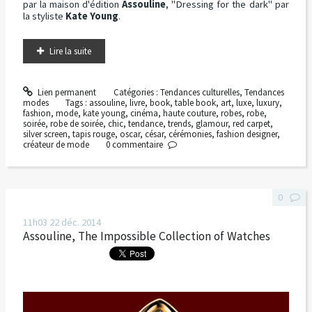
par la maison d'édition
Assouline
, "Dressing for the dark" par
la styliste
Kate Young
.
Lire la suite
Lien permanent
Catégories :
Tendances culturelles
,
Tendances
modes
Tags :
assouline
,
livre
,
book
,
table book
,
art
,
luxe
,
luxury
,
fashion
,
mode
,
kate young
,
cinéma
,
haute couture
,
robes
,
robe
,
soirée
,
robe de soirée
,
chic
,
tendance
,
trends
,
glamour
,
red carpet
,
silver screen
,
tapis rouge
,
oscar
,
césar
,
cérémonies
,
fashion designer
,
créateur de mode
0
commentaire
0
11h03
22
déc. 2014
Assouline, The Impossible Collection of Watches