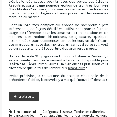
très belle idée cadeau pour la fêtes des pères. Les éditions
Assouline
, sortent une nouvelle édition de leur très bon livre
"Les Montres", remise à jours avec les dernières créations des
grands marques horlogères et vous présentent les nouvelles
marques du marché.
C'est un livre très complet qui aborde de nombreux sujets
intéressants, de façons détaillées, suffisament pour un faire un
usage de référence pour les amateurs et les passionnés de
montres. Des notions historiques, un glossaire, quelques
bonnes idées pour commencer une collection, un abécédaire
des marques, un cote des montres, un carnet d'adresse... voilà
ce qui vous attendra à l'ouverture des premières pages.
Un beau livre de 215 pages que l'on doit à Fabienne Reybaud, il
sera en vente très prochainement et sûrement disponible pour
la fête des Pères. Prix 40 euros. Je n'en dis pas plus sinon vous
allez croire que je fais de l'ombre aux
Rhabilleurs
!
Petite précision, la couverture du bouquin c'est celle de la
précédente édition, la nouvelle y a marqué "nouvelle" dessus !
Lire la suite
Lien permanent
Catégories :
Les news
,
Tendances culturelles
,
Tendances modes
Tags :
assouline
,
les montres
,
nouvelle
,
édition
,