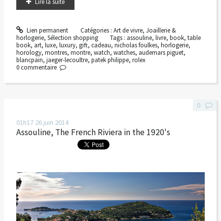
Lire la suite
Lien permanent
Catégories :
Art de vivre
,
Joaillerie &
horlogerie
,
Sélection shopping
Tags :
assouline
,
livre
,
book
,
table
book
,
art
,
luxe
,
luxury
,
gift
,
cadeau
,
nicholas foulkes
,
horlogerie
,
horology
,
montres
,
montre
,
watch
,
watches
,
audemars piguet
,
blancpain
,
jaeger-lecoultre
,
patek philippe
,
rolex
0
commentaire
0
01h17
26
juin 2014
Assouline, The French Riviera in the 1920's