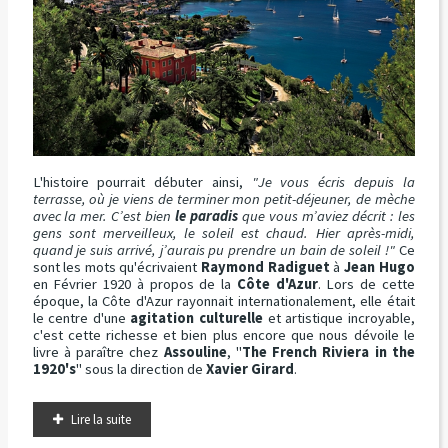
L'histoire pourrait débuter ainsi,
"Je vous écris depuis la
terrasse, où je viens de terminer mon petit-déjeuner, de mèche
avec la mer. C’est bien
le paradis
que vous m’aviez décrit : les
gens sont merveilleux, le soleil est chaud. Hier après-midi,
quand je suis arrivé, j’aurais pu prendre un bain de soleil !"
Ce
sont les mots qu'écrivaient
Raymond Radiguet
à
Jean Hugo
en Février 1920 à propos de la
Côte d'Azur
. Lors de cette
époque, la Côte d'Azur rayonnait internationalement, elle était
le centre d'une
agitation culturelle
et artistique incroyable,
c'est cette richesse et bien plus encore que nous dévoile le
livre à paraître chez
Assouline
, "
The French Riviera in the
1920's
" sous la direction de
Xavier Girard
.
Lire la suite