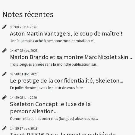
Notes récentes
00h00
26
mai 2026
Aston Martin Vantage S, le coup de maître !
Je n’ai jamais caché à personne mon admiration et...
14h07
28
nov. 2023
Marlon Brando et sa montre Marc Nicolet skin...
Trois longues années sans la moindre publication sur...
09h48
01
déc. 2020
Le prestige de la confidentialité, Skeleton...
En juillet dernier j'avais le plaisir de vous faire...
14h59
08
juil. 2020
Skeleton Concept le luxe de la
personnalisation...
Comment faut il aborder mes (longues) absences sur...
14h20
17
nov. 2019
Tissot PR 516 Date, la montre oubliée de