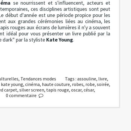
néma
se nourrissent et s'influencent, acteurs et
ntemporaines, ces disciplines artistiques sont peut
. Le début d'année est une période propice pour les
ent aux grandes cérémonies liées au cinéma, les
 tapis rouges aux écrans de lumières il n'y a souvent
nt idéal pour vous présenter un livre publié par la
e dark" par la styliste
Kate Young
.
lturelles
,
Tendances modes
Tags :
assouline
,
livre
,
,
kate young
,
cinéma
,
haute couture
,
robes
,
robe
,
soirée
,
ed carpet
,
silver screen
,
tapis rouge
,
oscar
,
césar
,
0
commentaire