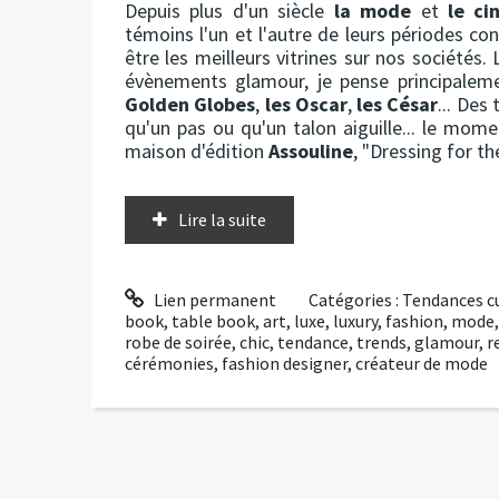
Depuis plus d'un siècle
la mode
et
le ci
témoins l'un et l'autre de leurs périodes co
être les meilleurs vitrines sur nos sociétés
évènements glamour, je pense principalem
Golden Globes
,
les Oscar
,
les César
... Des
qu'un pas ou qu'un talon aiguille... le mome
maison d'édition
Assouline
, "Dressing for th
Lire la suite
Lien permanent
Catégories :
Tendances cu
book
,
table book
,
art
,
luxe
,
luxury
,
fashion
,
mode
robe de soirée
,
chic
,
tendance
,
trends
,
glamour
,
r
cérémonies
,
fashion designer
,
créateur de mode