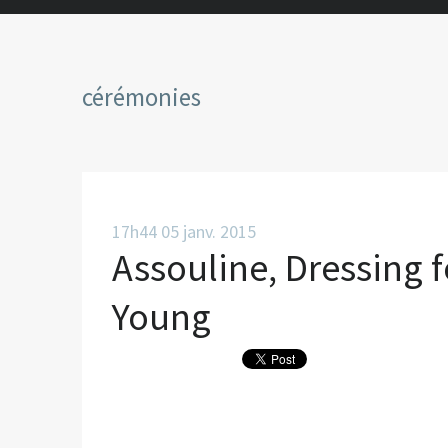
cérémonies
17h44
05
janv. 2015
Assouline, Dressing f
Young