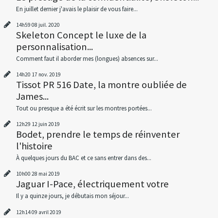
En juillet dernier j'avais le plaisir de vous faire...
14h59
08
juil. 2020
Skeleton Concept le luxe de la
personnalisation...
Comment faut il aborder mes (longues) absences sur...
14h20
17
nov. 2019
Tissot PR 516 Date, la montre oubliée de
James...
Tout ou presque a été écrit sur les montres portées...
12h29
12
juin 2019
Bodet, prendre le temps de réinventer
l'histoire
À quelques jours du BAC et ce sans entrer dans des...
10h00
28
mai 2019
Jaguar I-Pace, électriquement votre
Il y a quinze jours, je débutais mon séjour...
12h14
09
avril 2019