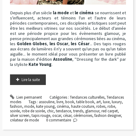
Depuis plus d'un siècle
la mode
et
le cinéma
se nourrissent et
s'influencent, acteurs et témoins l'un et l'autre de leurs
périodes contemporaines, ces disciplines artistiques sont peut
être les meilleurs vitrines sur nos sociétés. Le début d'année
est une période propice pour les évènements glamour, je
pense principalement aux grandes cérémonies liées au cinéma,
les
Golden Globes
,
les Oscar
,
les César
... Des tapis rouges
aux écrans de lumières il n'y a souvent qu'un pas ou qu'un talon
aiguille... le moment idéal pour vous présenter un livre publié
par la maison d'édition
Assouline
, "Dressing for the dark" par
la styliste
Kate Young
.
Lire la suite
Lien permanent
Catégories :
Tendances culturelles
,
Tendances
modes
Tags :
assouline
,
livre
,
book
,
table book
,
art
,
luxe
,
luxury
,
fashion
,
mode
,
kate young
,
cinéma
,
haute couture
,
robes
,
robe
,
soirée
,
robe de soirée
,
chic
,
tendance
,
trends
,
glamour
,
red carpet
,
silver screen
,
tapis rouge
,
oscar
,
césar
,
cérémonies
,
fashion designer
,
créateur de mode
0
commentaire