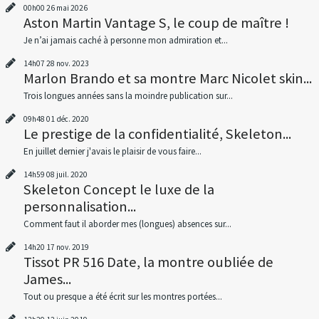
00h00
26
mai 2026
Aston Martin Vantage S, le coup de maître !
Je n’ai jamais caché à personne mon admiration et...
14h07
28
nov. 2023
Marlon Brando et sa montre Marc Nicolet skin...
Trois longues années sans la moindre publication sur...
09h48
01
déc. 2020
Le prestige de la confidentialité, Skeleton...
En juillet dernier j'avais le plaisir de vous faire...
14h59
08
juil. 2020
Skeleton Concept le luxe de la
personnalisation...
Comment faut il aborder mes (longues) absences sur...
14h20
17
nov. 2019
Tissot PR 516 Date, la montre oubliée de
James...
Tout ou presque a été écrit sur les montres portées...