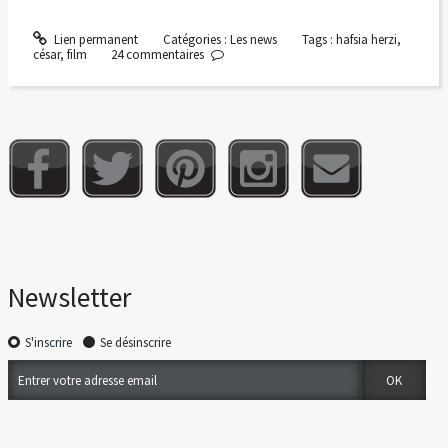
Lien permanent
Catégories :
Les news
Tags :
hafsia herzi
,
césar
,
film
24
commentaires
Newsletter
S'inscrire
Se désinscrire