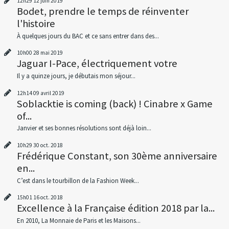
12h29
12
juin 2019
Bodet, prendre le temps de réinventer
l'histoire
À quelques jours du BAC et ce sans entrer dans des...
10h00
28
mai 2019
Jaguar I-Pace, électriquement votre
Il y a quinze jours, je débutais mon séjour...
12h14
09
avril 2019
Soblacktie is coming (back) ! Cinabre x Game
of...
Janvier et ses bonnes résolutions sont déjà loin...
10h29
30
oct. 2018
Frédérique Constant, son 30ème anniversaire
en...
C’est dans le tourbillon de la Fashion Week...
15h01
16
oct. 2018
Excellence à la Française édition 2018 par la...
En 2010, La Monnaie de Paris et les Maisons...