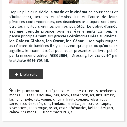
Depuis plus d'un siècle
la mode
et
le cinéma
se nourrissent et
s'influencent, acteurs et témoins l'un et l'autre de leurs
périodes contemporaines, ces disciplines artistiques sont peut
être les meilleurs vitrines sur nos sociétés. Le début d'année
est une période propice pour les évènements glamour, je
pense principalement aux grandes cérémonies liées au cinéma,
les
Golden Globes
,
les Oscar
,
les César
... Des tapis rouges
aux écrans de lumières il n'y a souvent qu'un pas ou qu'un talon
aiguille... le moment idéal pour vous présenter un livre publié
par la maison d'édition
Assouline
, "Dressing for the dark" par
la styliste
Kate Young
.
Lire la suite
Lien permanent
Catégories :
Tendances culturelles
,
Tendances
modes
Tags :
assouline
,
livre
,
book
,
table book
,
art
,
luxe
,
luxury
,
fashion
,
mode
,
kate young
,
cinéma
,
haute couture
,
robes
,
robe
,
soirée
,
robe de soirée
,
chic
,
tendance
,
trends
,
glamour
,
red carpet
,
silver screen
,
tapis rouge
,
oscar
,
césar
,
cérémonies
,
fashion designer
,
créateur de mode
0
commentaire