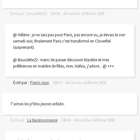
Écrit par :
bouclette22
20h26
-
dimanche 24
février 2008
@ Hélène : je ne sais pas pour Paris, pas encore vu, je devais le voir
samedi soir, finalement Paris c'est transformé en Cloverfiel
(surprenant).
@ Bouclette22 : merci de passer découvrir blacktie et mes
préférences en matière de filles, rires. Hafsia, j'adore... @ +++
Écrit par :
Pierre-Jean
20h53
-
dimanche 24
février 2008
T'aimes les p'tites jeunes enfaite.
Écrit par :
La Backroomeuse
23h00
-
dimanche 24
février 2008