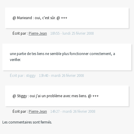
@ Marieand : oui, c'est sûr. @ +++
Écrit par :
Pierre-Jean
18h55
-
lundi 25
février 2008
une partie de tes liens ne semble plus fonctionner correctement, a
verifier.
Écrit par :
stiggy
13h40
-
mardi 26
février 2008
@ Stiggy : oui j'ai un problème avec mes liens. @ +++
Écrit par :
Pierre-Jean
14h27
-
mardi 26
février 2008
Les commentaires sont fermés.