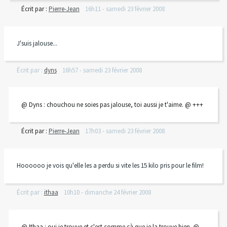
Écrit par :
Pierre-Jean
16h11
-
samedi 23
février 2008
J'suis jalouse...
Écrit par :
dyns
16h57
-
samedi 23
février 2008
@ Dyns : chouchou ne soies pas jalouse, toi aussi je t'aime. @ +++
Écrit par :
Pierre-Jean
17h03
-
samedi 23
février 2008
Hoooooo je vois qu'elle les a perdu si vite les 15 kilo pris pour le film!
Écrit par :
ithaa
10h10
-
dimanche 24
février 2008
@ Ithaa : oui je trouve et c'est comme cà que je la trouve bien. @