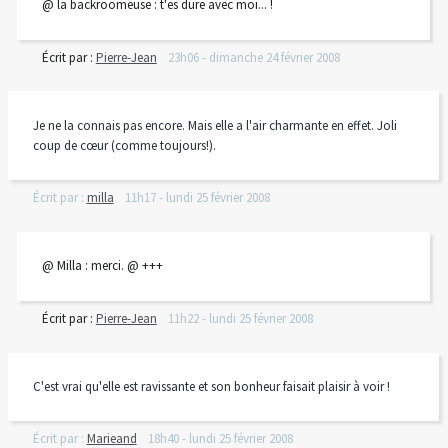
@ la backroomeuse : t'es dure avec moi... !
Écrit par :
Pierre-Jean
23h06
-
dimanche 24
février 2008
Je ne la connais pas encore. Mais elle a l'air charmante en effet. Joli
coup de cœur (comme toujours!).
Écrit par :
milla
11h17
-
lundi 25
février 2008
@ Milla : merci. @ +++
Écrit par :
Pierre-Jean
11h22
-
lundi 25
février 2008
C'est vrai qu'elle est ravissante et son bonheur faisait plaisir à voir !
Écrit par :
Marieand
18h40
-
lundi 25
février 2008