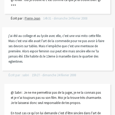
+++
Écrit par :
Pierre-Jean
14h31
-
dimanche 24
février 2008
j'ai été au college et au lycée avec elle, c'est une vrai mito cette fille.
Mais c'est vrai elle avait l'art de la commeide pour ne pas avoir à faire
ses devoirs sur tables. Mais n'empêche que c'est une menteuse de
première. Alors espoir feminin oui peut etre mais sincère elle ne 'la
jamais été. Elle habite ds le 13eme à marseille dans le quartier des
eglentines.
Écrit par :
sabri
15h27
-
dimanche 24
février 2008
@ Sabri : Je ne me permettrai pas de la juger, je ne la connais pas
et je n'ai toujours pas vu son film. Moi je la trouve très charmante.
Je te laisserai donc seul responsable de tes propos.
En tout cas ce qu'on lui demande c'est d'être sincère dans l'art de