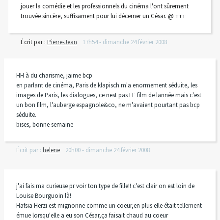
jouer la comédie et les professionnels du cinéma l'ont sûrement
trouvée sincère, suffisament pour lui décerner un César. @ +++
Écrit par :
Pierre-Jean
17h54
-
dimanche 24
février 2008
HH à du charisme, jaime bcp
en parlant de cinéma, Paris de klapisch m'a enormement séduite, les
images de Paris, les dialogues, ce nest pas LE film de lannée mais c'est
un bon film, l'auberge espagnole&co, ne m'avaient pourtant pas bcp
séduite.
bises, bonne semaine
Écrit par :
helene
20h00
-
dimanche 24
février 2008
j'ai fais ma curieuse pr voir ton type de fille!! c'est clair on est loin de
Louise Bourguoin là!
Hafsia Herzi est mignonne comme un coeur,en plus elle était tellement
émue lorsqu'elle a eu son César,ça faisait chaud au coeur