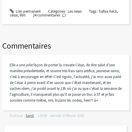
Lien permanent
Catégories :
Les news
Tags :
hafsia herzi
,
césar
,
film
24
commentaires
Commentaires
Elle a une jolie façon de porter la cravate César, de dire salut d'une
manière présidentielle, et sourire très frais sans artifice, jeunesse saine,
c'est à encourager en effet! C'est rigolo, l'actualité, j'ai moi aussi parlé
de César à peine avant d'en savoir que c'était maintenant, et les
vaches idem, j'ai posté avant le 13h où j'ai vu que c'était la semaine de
l'agriculture, il manquerait plus qu'il se passe un truc à ST et je fais
sorcière comme métier, rire, bizarre les ondes, hein?! à+
Écrit par :
Sand.
12h09
-
samedi 23
février 2008