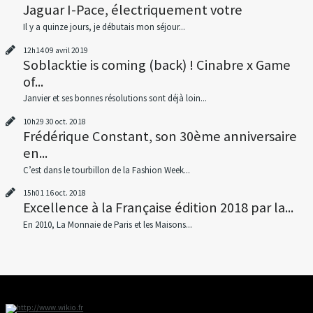
Jaguar I-Pace, électriquement votre
Il y a quinze jours, je débutais mon séjour...
12h14
09
avril 2019
Soblacktie is coming (back) ! Cinabre x Game
of...
Janvier et ses bonnes résolutions sont déjà loin...
10h29
30
oct. 2018
Frédérique Constant, son 30ème anniversaire
en...
C’est dans le tourbillon de la Fashion Week...
15h01
16
oct. 2018
Excellence à la Française édition 2018 par la...
En 2010, La Monnaie de Paris et les Maisons...