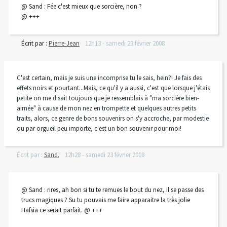
@ Sand : Fée c'est mieux que sorcière, non ?
@ +++
Écrit par :
Pierre-Jean
12h13
-
samedi 23
février 2008
C'est certain, mais je suis une incomprise tu le sais, hein?! Je fais des
effets noirs et pourtant...Mais, ce qu'il y a aussi, c'est que lorsque j'étais
petite on me disait toujours que je ressemblais à "ma sorcière bien-
aimée" à cause de mon nez en trompette et quelques autres petits
traits, alors, ce genre de bons souvenirs on s'y accroche, par modestie
ou par orgueil peu importe, c'est un bon souvenir pour moi!
Écrit par :
Sand.
12h28
-
samedi 23
février 2008
@ Sand : rires, ah bon si tu te remues le bout du nez, il se passe des
trucs magiques ? Su tu pouvais me faire apparaitre la très jolie
Hafsia ce serait parfait. @ +++