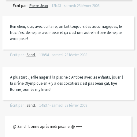
Écrit par :
Pierre-Jean
12h43
-
samedi 23
février 2008
Ben eheu, oui, avec du flaire, on fait toujours des trucs magiques, le
truc c'est de ne pas avoir peur et ça c'est une autre histoire de ne pas
avoir peur!
Écrit par :
Sand.
13h54
-
samedi 23
février 2008
A plus tard, je file nager à la piscine d'Antibes avec les enfants, jouer à
la sirène Olympique en + y a des cocotiers c'est pas beau ça!, bye
Bonne journée my friend!
Écrit par :
Sand.
14h37
-
samedi 23
février 2008
@ Sand : bonne après midi piscine. @ +++