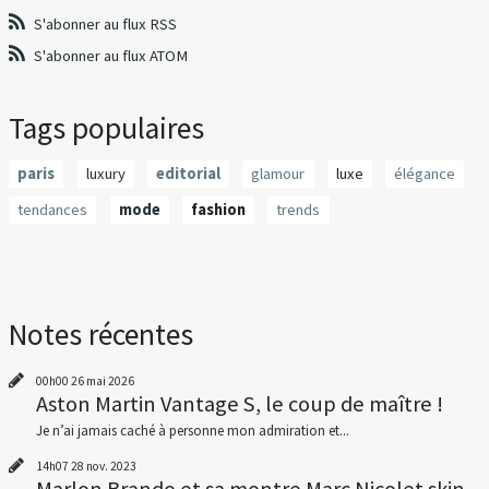
S'abonner au flux RSS
S'abonner au flux ATOM
Tags populaires
paris
luxury
editorial
glamour
luxe
élégance
tendances
mode
fashion
trends
Notes récentes
00h00
26
mai 2026
Aston Martin Vantage S, le coup de maître !
Je n’ai jamais caché à personne mon admiration et...
14h07
28
nov. 2023
Marlon Brando et sa montre Marc Nicolet skin...