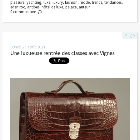
pleasure
,
yachting
,
luxe
,
luxury
,
fashion
,
mode
,
trends
,
tendances
,
eden roc
,
antibes
,
hôtel de luxe
,
palace
,
auteur
0
commentaire
2
00h05
25
août 2011
Une luxueuse rentrée des classes avec Vignes