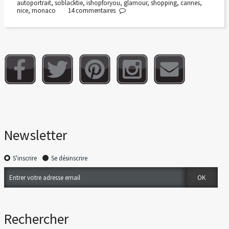
autoportrait
,
soblacktie
,
ishopforyou
,
glamour
,
shopping
,
cannes
,
nice
,
monaco
14
commentaires
Newsletter
S'inscrire
Se désinscrire
Rechercher