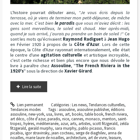
L'histoire pourrait débuter ainsi,
"Je vous écris depuis la
terrasse, où je viens de terminer mon petit-déjeuner, de mèche
avec la mer. C’est bien
le paradis
que vous m’aviez décrit : les
gens sont merveilleux, le soleil est chaud. Hier après-midi,
quand je suis arrivé, j’aurais pu prendre un bain de soleil !"
Ce
sont les mots qu'écrivaient
Raymond Radiguet
à
Jean Hugo
en Février 1920 à propos de la
Côte d'Azur
. Lors de cette
époque, la Côte d'Azur rayonnait internationalement, elle était
le centre d'une
agitation culturelle
et artistique incroyable,
c'est cette richesse et bien plus encore que nous dévoile le
livre à paraître chez
Assouline
, "
The French Riviera in the
1920's
" sous la direction de
Xavier Girard
.
Lire la suite
Lien permanent
Catégories :
Les news
,
Tendances culturelles
,
Tendances modes
Tags :
assouline
,
assouline publisher
,
éditions
assouline
,
new-york
,
usa
,
livres
,
art
,
books
,
table book
,
french riviera
,
art déco
,
côte d'azur
,
paradis
,
nice
,
cannes
,
monaco
,
menton
,
saint-
tropez
,
hyères
,
méditerranée
,
azur
,
arts
,
artistes
,
scott fitzgerald
,
zelda
fitzgerald
,
gerald murphy
,
sara murphy
,
pablo picasso
,
francis
picabia
,
igor stravinsky
,
jean cocteau
,
serge de diaghilev
,
anna de
noailles
,
marie laure de noailles
,
architecture
,
art de vivre
,
leasure
,