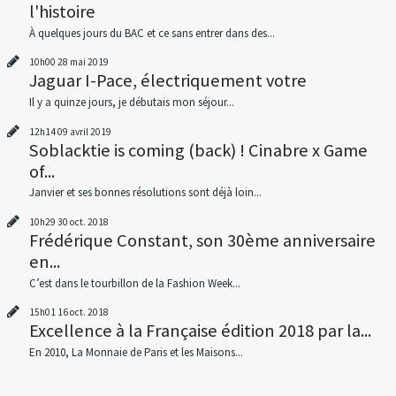
l'histoire
À quelques jours du BAC et ce sans entrer dans des...
10h00
28
mai 2019
Jaguar I-Pace, électriquement votre
Il y a quinze jours, je débutais mon séjour...
12h14
09
avril 2019
Soblacktie is coming (back) ! Cinabre x Game
of...
Janvier et ses bonnes résolutions sont déjà loin...
10h29
30
oct. 2018
Frédérique Constant, son 30ème anniversaire
en...
C’est dans le tourbillon de la Fashion Week...
15h01
16
oct. 2018
Excellence à la Française édition 2018 par la...
En 2010, La Monnaie de Paris et les Maisons...