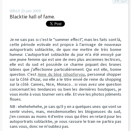
14
00h10
23
juin 2009
Blacktie hall of fame.
Je ne sais pas si c'est le "summer effect", mais les faits sont là,
cette période estivale est propice à l'arrivage de nouveaux
autoportraits soblacktie, de quoi me mettre de très bonne
humeur. L'autoportrait soblacktie du jour m'a été envoyé par
une jeune femme qui est une de mes plus anciennes lectrices,
elle est du sud et possède ce charme piquant des brunes
latines que j'affectionne particulièrement. Qui est elle, bonne
question. C'est
Anne du blog Ishopforyou
, personnal shopper
sur la Côté d'Azur, oui elle a le titre envié de reine du shopping
sur la côté. Cannes, Nice, Monaco... si vous avez une question
concernant les tendances ou bien les dernières boutiques, je
vous invite à vous tourner vers elle. Et vive les photos joliments
floues.
NB : ehehehehehe, je sais qu'il y en a quelques unes qui vont se
sentir visées, mais, mesdemoiselles les blogueuses du sud,
j'en connais au moins 4 d'entre vous qui êtes en retard pour les
autoportraits soblacktie, je vous rassure le train ne partira pas
sans vous, donc ne m'oubliez pas.