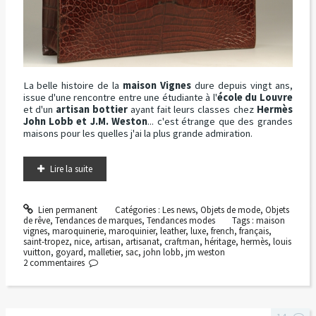
La belle histoire de la
maison Vignes
dure depuis vingt ans,
issue d'une rencontre entre une étudiante à l'
école du Louvre
et d'un
artisan bottier
ayant fait leurs classes chez
Hermès
John Lobb et J.M. Weston
... c'est étrange que des grandes
maisons pour les quelles j'ai la plus grande admiration.
Lire la suite
Lien permanent
Catégories :
Les news
,
Objets de mode
,
Objets
de rêve
,
Tendances de marques
,
Tendances modes
Tags :
maison
vignes
,
maroquinerie
,
maroquinier
,
leather
,
luxe
,
french
,
français
,
saint-tropez
,
nice
,
artisan
,
artisanat
,
craftman
,
héritage
,
hermès
,
louis
vuitton
,
goyard
,
malletier
,
sac
,
john lobb
,
jm weston
2
commentaires