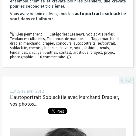
ensemble chemise et cravate pour les premiers, une cravate
pour les second et troisième).
Vous avez besoin d'idées, tous les
autoportraits soblacktie
sont dans cet album
!
Lien permanent
Catégories :
Les news
,
Soblacktie selfies
,
Tendances culturelles
,
Tendances de marques
Tags :
marchand
drapier
,
marchand
,
drapier
,
concours
,
autoportraits
,
selfportrait
,
soblacktie
,
chemise
,
blanche
,
cravate
,
noire
,
fashion
,
trends
,
tendances
,
chic
,
yan barthès
,
contest
,
artistique
,
project
,
projet
,
photographie
0
commentaire
0
11h27
11
avril 2012
L'autoportrait Soblacktie avec Marchand Drapier,
vos photos...