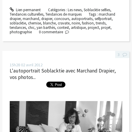
Lien permanent
Catégories :
Les news
,
Soblacktie selfies
,
Tendances culturelles
,
Tendances de marques
Tags :
marchand
drapier
,
marchand
,
drapier
,
concours
,
autoportraits
,
selfportrait
,
soblacktie
,
chemise
,
blanche
,
cravate
,
noire
,
fashion
,
trends
,
tendances
,
chic
,
yan barthès
,
contest
,
artistique
,
project
,
projet
,
photographie
0
commentaire
3
15h28
02
avril 2012
L'autoportrait Soblacktie avec Marchand Drapier,
vos photos...