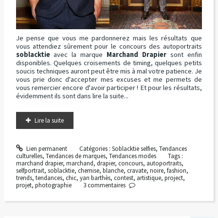
Je pense que vous me pardonnerez mais les résultats que
vous attendiez sûrement pour le concours des autoportraits
soblacktie
avec la marque
Marchand Drapier
sont enfin
disponibles. Quelques croisements de timing, quelques petits
soucis techniques auront peut être mis à mal votre patience. Je
vous prie donc d'accepter mes excuses et me permets de
vous remercier encore d'avoir participer ! Et pour les résultats,
évidemment ils sont dans lire la suite...
Lire la suite
Lien permanent
Catégories :
Soblacktie selfies
,
Tendances
culturelles
,
Tendances de marques
,
Tendances modes
Tags :
marchand drapier
,
marchand
,
drapier
,
concours
,
autoportraits
,
selfportrait
,
soblacktie
,
chemise
,
blanche
,
cravate
,
noire
,
fashion
,
trends
,
tendances
,
chic
,
yan barthès
,
contest
,
artistique
,
project
,
projet
,
photographie
3
commentaires