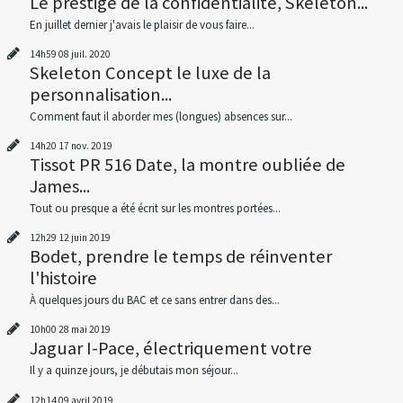
Le prestige de la confidentialité, Skeleton...
En juillet dernier j'avais le plaisir de vous faire...
14h59
08
juil. 2020
Skeleton Concept le luxe de la
personnalisation...
Comment faut il aborder mes (longues) absences sur...
14h20
17
nov. 2019
Tissot PR 516 Date, la montre oubliée de
James...
Tout ou presque a été écrit sur les montres portées...
12h29
12
juin 2019
Bodet, prendre le temps de réinventer
l'histoire
À quelques jours du BAC et ce sans entrer dans des...
10h00
28
mai 2019
Jaguar I-Pace, électriquement votre
Il y a quinze jours, je débutais mon séjour...
12h14
09
avril 2019