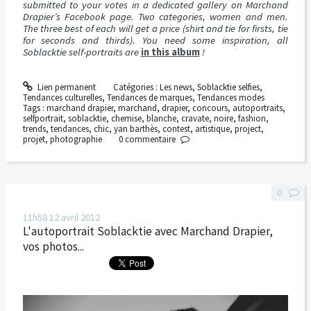
submitted to your votes in a dedicated gallery on Marchand
Drapier’s Facebook page. Two categories, women and men.
The three best of each will get a price (shirt and tie for firsts, tie
for seconds and thirds). You need some inspiration, all
Soblacktie self-portraits are
in this album
!
Lien permanent
Catégories :
Les news
,
Soblacktie selfies
,
Tendances culturelles
,
Tendances de marques
,
Tendances modes
Tags :
marchand drapier
,
marchand
,
drapier
,
concours
,
autoportraits
,
selfportrait
,
soblacktie
,
chemise
,
blanche
,
cravate
,
noire
,
fashion
,
trends
,
tendances
,
chic
,
yan barthès
,
contest
,
artistique
,
project
,
projet
,
photographie
0
commentaire
0
11h58
12
avril 2012
L'autoportrait Soblacktie avec Marchand Drapier,
vos photos...