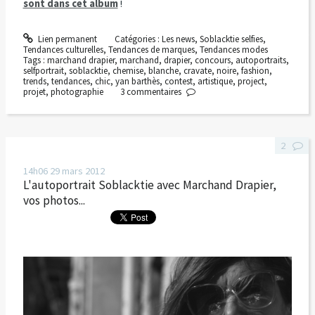
sont dans cet album
!
Lien permanent
Catégories :
Les news
,
Soblacktie selfies
,
Tendances culturelles
,
Tendances de marques
,
Tendances modes
Tags :
marchand drapier
,
marchand
,
drapier
,
concours
,
autoportraits
,
selfportrait
,
soblacktie
,
chemise
,
blanche
,
cravate
,
noire
,
fashion
,
trends
,
tendances
,
chic
,
yan barthès
,
contest
,
artistique
,
project
,
projet
,
photographie
3
commentaires
2
14h06
29
mars 2012
L'autoportrait Soblacktie avec Marchand Drapier,
vos photos...