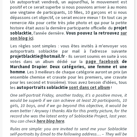
Un autoportrait vendredi, un aujourd'hui, le mouvement est
positif et ce serait superbe si nous pouvions arriver à au moins
une vingtaine de participants, 10 filles, 10 garçons et si nous
dépassons cet objectif, ce serait encore mieux ! En tout cas je
remercie Alix pour cette très jolie photo et qui pour la petite
histoire était aussi la dernière participante officielle du
projet
soblacktie
, l'année dernière.
Vous pouvez la retrouvez
sur
son blog ici
.
Les règles sont simples : vous êtes invités à m'envoyer vos
autoportraits soblacktie par mail à l'adresse suivante
projetblacktie@hotmail.fr
- Ils seront soumis en suite à vos
votes dans un album dédié sur la
page facebook
de
Marchand Drapier
.
Deux catégories, une femme et une
homme
. Les 3 meilleurs de chaque catégorie auront un prix (un
ensemble chemise et cravate pour les premiers, une cravate
pour les second et troisième). Vous avez besoin d'idées, tous
les
autoportraits soblacktie
sont dans cet album
!
One self-portrait Friday, another today, it’s a positive move, it
would be superb if we can achieve at least 20 participants, 10
girls, 10 boys, and if we go beyond this objective, it would be
even better ! Anyway I thanks Alix for this pretty picture, for the
record she was the latest entry of Soblacktie Project, last year.
You can check
here blog here
.
Rules are simple: you are invited to send me your Soblacktie
self-portraits by Email to the following address… – They will be