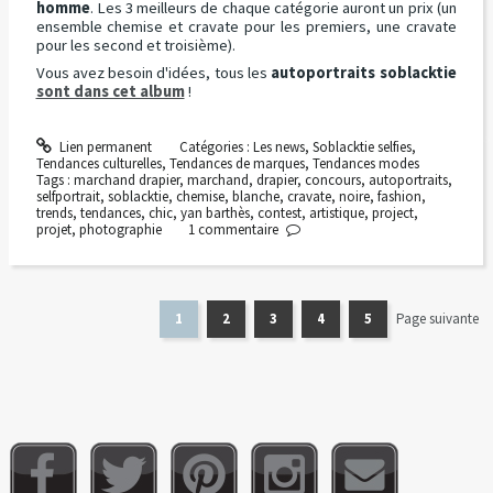
homme
. Les 3 meilleurs de chaque catégorie auront un prix (un
ensemble chemise et cravate pour les premiers, une cravate
pour les second et troisième).
Vous avez besoin d'idées, tous les
autoportraits soblacktie
sont dans cet album
!
Lien permanent
Catégories :
Les news
,
Soblacktie selfies
,
Tendances culturelles
,
Tendances de marques
,
Tendances modes
Tags :
marchand drapier
,
marchand
,
drapier
,
concours
,
autoportraits
,
selfportrait
,
soblacktie
,
chemise
,
blanche
,
cravate
,
noire
,
fashion
,
trends
,
tendances
,
chic
,
yan barthès
,
contest
,
artistique
,
project
,
projet
,
photographie
1
commentaire
1
2
3
4
5
Page suivante