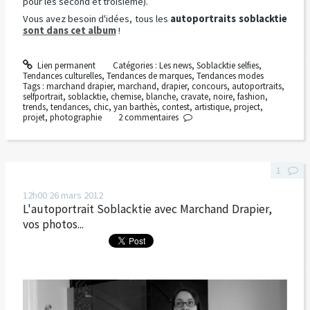
pour les second et troisième).
Vous avez besoin d'idées, tous les
autoportraits soblacktie
sont dans cet album
!
Lien permanent
Catégories :
Les news
,
Soblacktie selfies
,
Tendances culturelles
,
Tendances de marques
,
Tendances modes
Tags :
marchand drapier
,
marchand
,
drapier
,
concours
,
autoportraits
,
selfportrait
,
soblacktie
,
chemise
,
blanche
,
cravate
,
noire
,
fashion
,
trends
,
tendances
,
chic
,
yan barthès
,
contest
,
artistique
,
project
,
projet
,
photographie
2
commentaires
1
12h00
26
mars 2012
L'autoportrait Soblacktie avec Marchand Drapier,
vos photos...