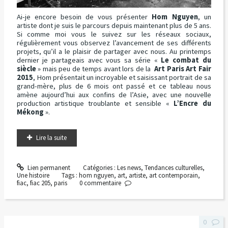
Ai-je encore besoin de vous présenter
Hom Nguyen
, un
artiste dont je suis le parcours depuis maintenant plus de 5 ans.
Si comme moi vous le suivez sur les réseaux sociaux,
régulièrement vous observez l’avancement de ses différents
projets, qu’il a le plaisir de partager avec nous. Au printemps
dernier je partageais avec vous sa série «
Le combat du
siècle
» mais peu de temps avant lors de la
Art Paris Art Fair
2015
, Hom présentait un incroyable et saisissant portrait de sa
grand-mère, plus de 6 mois ont passé et ce tableau nous
amène aujourd’hui aux confins de l’Asie, avec une nouvelle
production artistique troublante et sensible «
L’Encre du
Mékong
».
Lire la suite
Lien permanent
Catégories :
Les news
,
Tendances culturelles
,
Une histoire
Tags :
hom nguyen
,
art
,
artiste
,
art contemporain
,
fiac
,
fiac 205
,
paris
0
commentaire
0