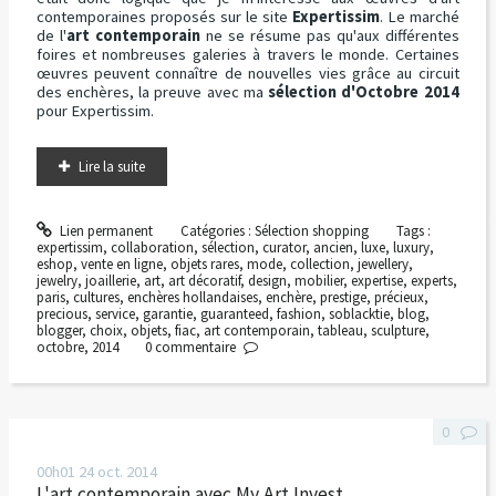
contemporaines proposés sur le site
Expertissim
. Le marché
de l'
art contemporain
ne se résume pas qu'aux différentes
foires et nombreuses galeries à travers le monde. Certaines
œuvres peuvent connaître de nouvelles vies grâce au circuit
des enchères, la preuve avec ma
sélection d'Octobre 2014
pour Expertissim.
Lire la suite
Lien permanent
Catégories :
Sélection shopping
Tags :
expertissim
,
collaboration
,
sélection
,
curator
,
ancien
,
luxe
,
luxury
,
eshop
,
vente en ligne
,
objets rares
,
mode
,
collection
,
jewellery
,
jewelry
,
joaillerie
,
art
,
art décoratif
,
design
,
mobilier
,
expertise
,
experts
,
paris
,
cultures
,
enchères hollandaises
,
enchère
,
prestige
,
précieux
,
precious
,
service
,
garantie
,
guaranteed
,
fashion
,
soblacktie
,
blog
,
blogger
,
choix
,
objets
,
fiac
,
art contemporain
,
tableau
,
sculpture
,
octobre
,
2014
0
commentaire
0
00h01
24
oct. 2014
L'art contemporain avec My Art Invest