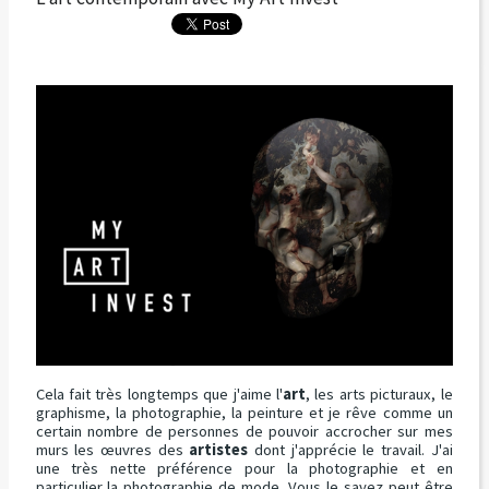
Cela fait très longtemps que j'aime l'
art
, les arts picturaux, le
graphisme, la photographie, la peinture et je rêve comme un
certain nombre de personnes de pouvoir accrocher sur mes
murs les œuvres des
artistes
dont j'apprécie le travail. J'ai
une très nette préférence pour la photographie et en
particulier la photographie de mode. Vous le savez peut être