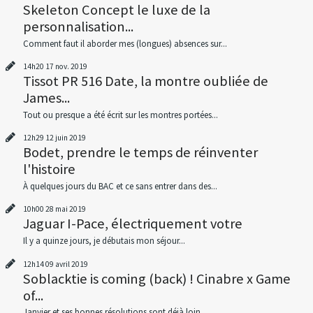
Skeleton Concept le luxe de la
personnalisation...
Comment faut il aborder mes (longues) absences sur...
14h20
17
nov. 2019
Tissot PR 516 Date, la montre oubliée de
James...
Tout ou presque a été écrit sur les montres portées...
12h29
12
juin 2019
Bodet, prendre le temps de réinventer
l'histoire
À quelques jours du BAC et ce sans entrer dans des...
10h00
28
mai 2019
Jaguar I-Pace, électriquement votre
Il y a quinze jours, je débutais mon séjour...
12h14
09
avril 2019
Soblacktie is coming (back) ! Cinabre x Game
of...
Janvier et ses bonnes résolutions sont déjà loin...