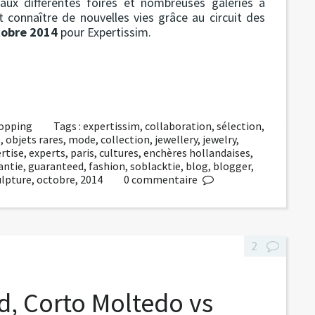
ux différentes foires et nombreuses galeries à
 connaître de nouvelles vies grâce au circuit des
tobre 2014
pour Expertissim.
hopping
Tags :
expertissim
,
collaboration
,
sélection
,
e
,
objets rares
,
mode
,
collection
,
jewellery
,
jewelry
,
rtise
,
experts
,
paris
,
cultures
,
enchères hollandaises
,
antie
,
guaranteed
,
fashion
,
soblacktie
,
blog
,
blogger
,
ulpture
,
octobre
,
2014
0
commentaire
2
d, Corto Moltedo vs