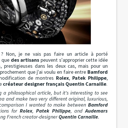
? Non, je ne vais pas faire un article à porté
ir que
des artisans
peuvent s'approprier cette idée
es, prestigieuses dans les deux cas, mais pour un
pprochement que j'ai voulu en faire entre
Bamford
 modification de montres
Rolex
,
Patek Philippe
,
ne
créateur designer français Quentin Carnaille
.
 a philosophical article, but it's interesting to see
ea and make two very different original, luxurious,
the comparison I wanted to make between
Bamford
tions for
Rolex
,
Patek Philippe
, and
Audemars
ung French creator-designer
Quentin Carnaille
.