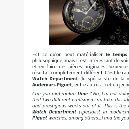
Est ce qu'on peut matérialiser
le temps
philosophique, mais il est intéressant de vo
et en faire des pièces originales, luxueus
résultat complètement différent. C'est le ra
Watch Department
(le spécialiste de la
Audemars Piguet
, entre autres...) et un jeu
Can you materialize
time
? No, I'm not doing
that two different craftsmen can take this id
and prestigious works out of it. This is 
Watch Department
(specialist in modifica
Piguet
watches, among others...) and the yo