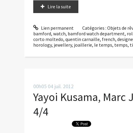
Lire la suite
Lien permanent
Catégories :
Objets de rê
bamford
,
watch
,
bamford watch department
,
rol
corto moltedo
,
quentin carnaille
,
french
,
designe
horology
,
jewellery
,
joaillerie
,
le temps
,
temps
,
t
00h05
04
juil. 2012
Yayoi Kusama, Marc J
4/4