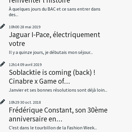
À quelques jours du BAC et ce sans entrer dans
des...
10h00
28
mai 2019
Jaguar I-Pace, électriquement
votre
Il y a quinze jours, je débutais mon séjour...
12h14
09
avril 2019
Soblacktie is coming (back) !
Cinabre x Game of...
Janvier et ses bonnes résolutions sont déjà loin...
10h29
30
oct. 2018
Frédérique Constant, son 30ème
anniversaire en...
C’est dans le tourbillon de la Fashion Week...