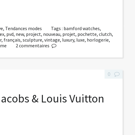
ve
,
Tendances modes
Tags :
bamford watches
,
ex
,
pvd
,
new
,
project
,
nouveau
,
projet
,
pochette
,
clutch
,
r
,
français
,
sculpture
,
vintage
,
luxury
,
luxe
,
horlogerie
,
ime
2
commentaires
0
acobs & Louis Vuitton