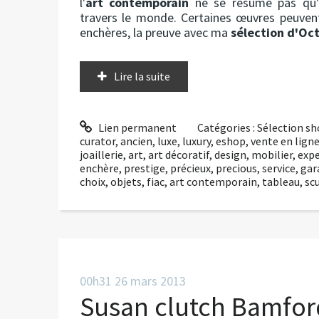
l'
art contemporain
ne se résume pas qu'a
travers le monde. Certaines œuvres peuvent
enchères, la preuve avec ma
sélection d'Oc
Lire la suite
Lien permanent
Catégories :
Sélection s
curator
,
ancien
,
luxe
,
luxury
,
eshop
,
vente en lign
joaillerie
,
art
,
art décoratif
,
design
,
mobilier
,
expe
enchère
,
prestige
,
précieux
,
precious
,
service
,
gar
choix
,
objets
,
fiac
,
art contemporain
,
tableau
,
sc
00h31
26
mars 2013
Susan clutch Bamfor