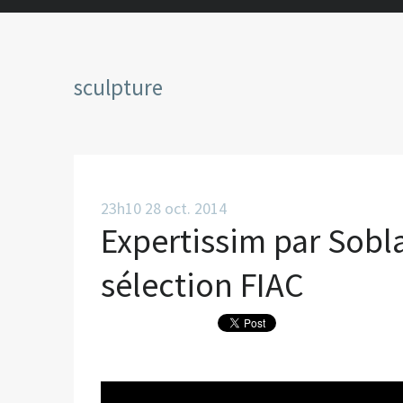
sculpture
23h10
28
oct. 2014
Expertissim par Sobl
sélection FIAC