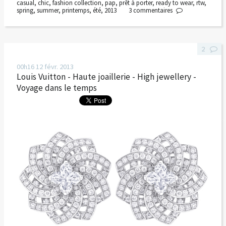
casual
,
chic
,
fashion collection
,
pap
,
prêt à porter
,
ready to wear
,
rtw
,
spring
,
summer
,
printemps
,
été
,
2013
3
commentaires
2
00h16
12
févr. 2013
Louis Vuitton - Haute joaillerie - High jewellery -
Voyage dans le temps