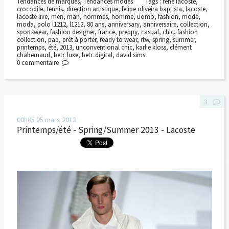
Tendances de marques
,
Tendances modes
Tags :
rené lacoste
,
crocodile
,
tennis
,
direction artistique
,
felipe oliveira baptista
,
lacoste
,
lacoste live
,
men
,
man
,
hommes
,
homme
,
uomo
,
fashion
,
mode
,
moda
,
polo l1212
,
l1212
,
80 ans
,
anniversary
,
anniversaire
,
collection
,
sportswear
,
fashion designer
,
france
,
preppy
,
casual
,
chic
,
fashion
collection
,
pap
,
prêt à porter
,
ready to wear
,
rtw
,
spring
,
summer
,
printemps
,
été
,
2013
,
unconventional chic
,
karlie kloss
,
clément
chabernaud
,
betc luxe
,
betc digital
,
david sims
0
commentaire
3
00h05
25
mars 2013
Printemps/été - Spring/Summer 2013 - Lacoste