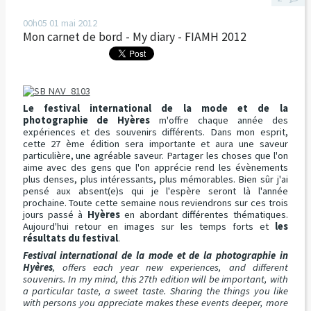
00h05
01
mai 2012
Mon carnet de bord - My diary - FIAMH 2012
Le festival international de la mode et de la
photographie de Hyères
m'offre chaque année des
expériences et des souvenirs différents. Dans mon esprit,
cette 27 ème édition sera importante et aura une saveur
particulière, une agréable saveur. Partager les choses que l'on
aime avec des gens que l'on apprécie rend les évènements
plus denses, plus intéressants, plus mémorables. Bien sûr j'ai
pensé aux absent(e)s qui je l'espère seront là l'année
prochaine. Toute cette semaine nous reviendrons sur ces trois
jours passé à
Hyères
en abordant différentes thématiques.
Aujourd'hui retour en images sur les temps forts et
les
résultats du festival
.
Festival international de la mode et de la photographie in
Hyères
, offers each year new experiences, and different
souvenirs. In my mind, this 27th edition will be important, with
a particular taste, a sweet taste. Sharing the things you like
with persons you appreciate makes these events deeper, more