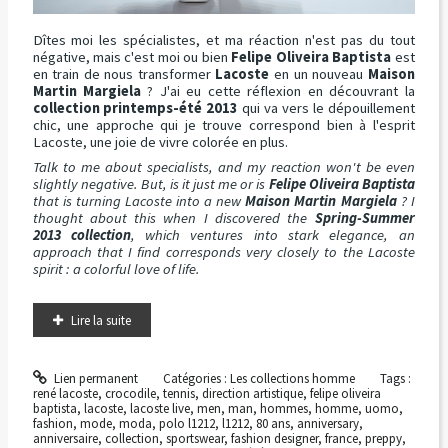
Dîtes moi les spécialistes, et ma réaction n'est pas du tout
négative, mais c'est moi ou bien
Felipe Oliveira Baptista
est
en train de nous transformer
Lacoste
en un nouveau
Maison
Martin Margiela
? J'ai eu cette réflexion en découvrant la
collection printemps-été 2013
qui va vers le dépouillement
chic, une approche qui je trouve correspond bien à l'esprit
Lacoste, une joie de vivre colorée en plus.
Talk to me about specialists, and my reaction won't be even
slightly negative. But, is it just me or is
Felipe Oliveira Baptista
that is turning Lacoste into a new
Maison Martin Margiela
? I
thought about this when I discovered the
Spring-Summer
2013 collection
, which ventures into stark elegance, an
approach that I find corresponds very closely to the Lacoste
spirit : a colorful love of life.
Lire la suite
Lien permanent
Catégories :
Les collections homme
Tags :
rené lacoste
,
crocodile
,
tennis
,
direction artistique
,
felipe oliveira
baptista
,
lacoste
,
lacoste live
,
men
,
man
,
hommes
,
homme
,
uomo
,
fashion
,
mode
,
moda
,
polo l1212
,
l1212
,
80 ans
,
anniversary
,
anniversaire
,
collection
,
sportswear
,
fashion designer
,
france
,
preppy
,