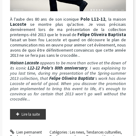
À l'aube des 80 ans de son iconique
Polo L12-12
, la maison
Lacoste
se montre plus qu'active. Je vous précisais
dernièrement lors de ma présentation de la collection
printemps-été 2013 que le travail de
Felipe Oliveira Baptista
faisait un bien fou Lacoste et quand on découvre le plan de
communication mis en œuvre pour animer cet évènement, nous
avons de quoi être définitivement convaincus que cette année
2013 ne se fera pas sans le crocodile...
Maison Lacoste
appears to be more than active at the dawn of
its iconic
L12-12 Polo's 80th anniversary
. I was explaining to
you last time, during my presentation of the Spring-summer
2013 collection, that
Felipe Oliveira Baptista
's work has done
Lacoste of world of good. When you discover the promotion
plan implemented to bring this event to life, it's enough to
convince us for certain that 2013 won't go well without the
crocodile...
Lire la suite
Lien permanent
Catégories :
Les news
,
Tendances culturelles
,