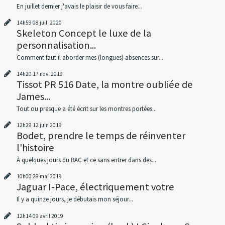
En juillet dernier j'avais le plaisir de vous faire...
14h59
08
juil. 2020
Skeleton Concept le luxe de la
personnalisation...
Comment faut il aborder mes (longues) absences sur...
14h20
17
nov. 2019
Tissot PR 516 Date, la montre oubliée de
James...
Tout ou presque a été écrit sur les montres portées...
12h29
12
juin 2019
Bodet, prendre le temps de réinventer
l'histoire
À quelques jours du BAC et ce sans entrer dans des...
10h00
28
mai 2019
Jaguar I-Pace, électriquement votre
Il y a quinze jours, je débutais mon séjour...
12h14
09
avril 2019