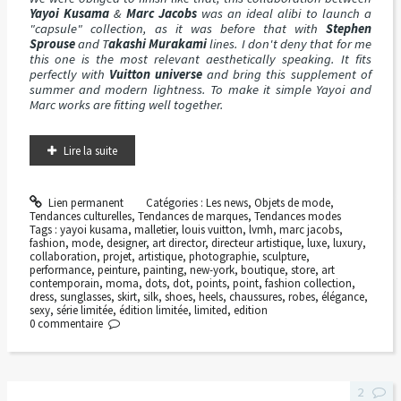
Yayoi Kusama
&
Marc Jacobs
was an ideal alibi to launch a
"capsule" collection, as it was before that with
Stephen
Sprouse
and T
akashi Murakami
lines. I don't deny that for me
this one is the most relevant aesthetically speaking. It fits
perfectly with
Vuitton universe
and bring this supplement of
summer and modern lightness. To make it simple Yayoi and
Marc works are fitting well together.
Lire la suite
Lien permanent
Catégories :
Les news
,
Objets de mode
,
Tendances culturelles
,
Tendances de marques
,
Tendances modes
Tags :
yayoi kusama
,
malletier
,
louis vuitton
,
lvmh
,
marc jacobs
,
fashion
,
mode
,
designer
,
art director
,
directeur artistique
,
luxe
,
luxury
,
collaboration
,
projet
,
artistique
,
photographie
,
sculpture
,
performance
,
peinture
,
painting
,
new-york
,
boutique
,
store
,
art
contemporain
,
moma
,
dots
,
dot
,
points
,
point
,
fashion collection
,
dress
,
sunglasses
,
skirt
,
silk
,
shoes
,
heels
,
chaussures
,
robes
,
élégance
,
sexy
,
série limitée
,
édition limitée
,
limited
,
edition
0
commentaire
2