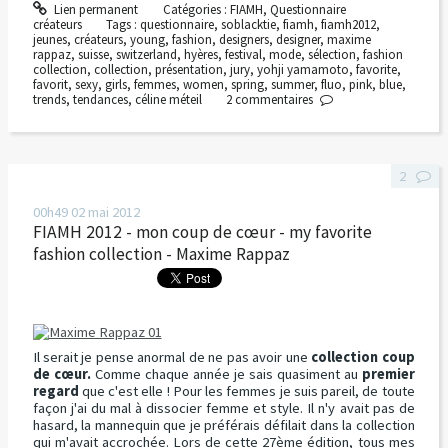
Lien permanent
Catégories :
FIAMH
,
Questionnaire
créateurs
Tags :
questionnaire
,
soblacktie
,
fiamh
,
fiamh2012
,
jeunes
,
créateurs
,
young
,
fashion
,
designers
,
designer
,
maxime
rappaz
,
suisse
,
switzerland
,
hyères
,
festival
,
mode
,
sélection
,
fashion
collection
,
collection
,
présentation
,
jury
,
yohji yamamoto
,
favorite
,
favorit
,
sexy
,
girls
,
femmes
,
women
,
spring
,
summer
,
fluo
,
pink
,
blue
,
trends
,
tendances
,
céline méteil
2
commentaires
2
00h49
02
mai 2012
FIAMH 2012 - mon coup de cœur - my favorite
fashion collection - Maxime Rappaz
Il serait je pense anormal de ne pas avoir une
collection coup
de cœur.
Comme chaque année je sais quasiment au
premier
regard
que c'est elle ! Pour les femmes je suis pareil, de toute
façon j'ai du mal à dissocier femme et style. Il n'y avait pas de
hasard, la mannequin que je préférais défilait dans la collection
qui m'avait accrochée. Lors de cette 27ème édition, tous mes