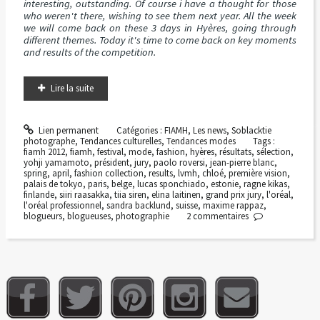
interesting, outstanding. Of course i have a thought for those
who weren't there, wishing to see them next year. All the week
we will come back on these 3 days in Hyères, going through
different themes. Today it's time to come back on key moments
and results of the competition.
Lire la suite
Lien permanent
Catégories :
FIAMH
,
Les news
,
Soblacktie
photographe
,
Tendances culturelles
,
Tendances modes
Tags :
fiamh 2012
,
fiamh
,
festival
,
mode
,
fashion
,
hyères
,
résultats
,
sélection
,
yohji yamamoto
,
président
,
jury
,
paolo roversi
,
jean-pierre blanc
,
spring
,
april
,
fashion collection
,
results
,
lvmh
,
chloé
,
première vision
,
palais de tokyo
,
paris
,
belge
,
lucas sponchiado
,
estonie
,
ragne kikas
,
finlande
,
siiri raasakka
,
tiia siren
,
elina laitinen
,
grand prix jury
,
l'oréal
,
l'oréal professionnel
,
sandra backlund
,
suisse
,
maxime rappaz
,
blogueurs
,
blogueuses
,
photographie
2
commentaires