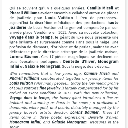
Qui se souvient qu'il y a quelques années,
Camille Miceli
et
Pharell Williams
avaient ensemble collaboré autour de pièces
de joaillerie pour
Louis Vuitton
? Peu de personnes...
aujourd'hui la discrètion médiatique des productions
haute
joaillerie
de Louis Vuitton est largement compensée par son
arrivée place Vendôme en 2012. Avec sa nouvelle collection,
Voyage dans le temps
, le géant du luxe nous présente une
ligne brillante et surprenante comme Paris sous la neige. Une
profusion de diamants, d'or blanc et de perles, maîtrisée avec
délicatesse par le directeur artistique de la joaillerie maison,
Lorenz Bäumer
. Ces 17 pièces magnifiques se déclinent en
trois évocations poétiques :
Dentelle d'hiver
,
Monogram
Infini
et
Galaxie Monogram
. Sous la neige, des trésors...
Who remembers that a few years ago,
Camille Miceli
and
Pharell Williams
collaborated together on jewelry items for
Louis Vuitton
? Not many people... today the low media profile
of Louis Vuitton’s
fine jewelry
is largely compensated for by his
arrival on Place Vendôme in 2012. With this new collection,
Voyage dans le temps
, the luxury giant introduces a line as
brilliant and stunning as Paris in the snow ; a profusion of
diamonds, white gold, and pearls, delicately managed by the
jewelry house's artistic director,
Lorenz Bäumer
. These 17
items come in three poetic expressions: Dentelle d'hiver,
Monogram Infini
, and
Galaxie Monogram
. Treasures in the
snow...