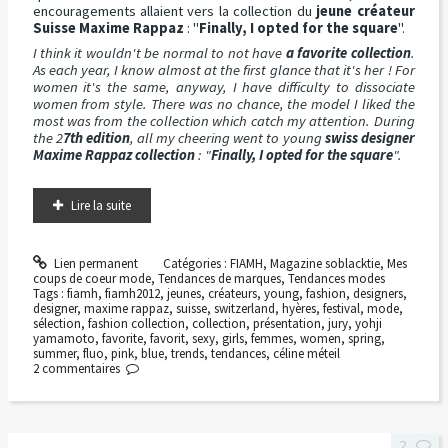
encouragements allaient vers la collection du
jeune créateur
Suisse Maxime Rappaz
: "
Finally, I opted for the square
".
I think it wouldn't be normal to not have
a favorite collection
.
As each year, I know almost at the first glance that it's her ! For
women it's the same, anyway, I have difficulty to dissociate
women from style. There was no chance, the model I liked the
most was from the collection which catch my attention. During
the 2
7th edition
, all my cheering went to young
swiss designer
Maxime Rappaz
collection
: "
Finally, I opted for the square
".
Lire la suite
Lien permanent
Catégories :
FIAMH
,
Magazine soblacktie
,
Mes
coups de coeur mode
,
Tendances de marques
,
Tendances modes
Tags :
fiamh
,
fiamh2012
,
jeunes
,
créateurs
,
young
,
fashion
,
designers
,
designer
,
maxime rappaz
,
suisse
,
switzerland
,
hyères
,
festival
,
mode
,
sélection
,
fashion collection
,
collection
,
présentation
,
jury
,
yohji
yamamoto
,
favorite
,
favorit
,
sexy
,
girls
,
femmes
,
women
,
spring
,
summer
,
fluo
,
pink
,
blue
,
trends
,
tendances
,
céline méteil
2
commentaires
2