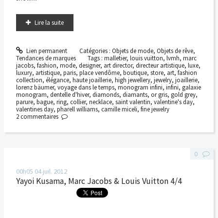
Lire la suite
Lien permanent
Catégories :
Objets de mode
,
Objets de rêve
,
Tendances de marques
Tags :
malletier
,
louis vuitton
,
lvmh
,
marc
jacobs
,
fashion
,
mode
,
designer
,
art director
,
directeur artistique
,
luxe
,
luxury
,
artistique
,
paris
,
place vendôme
,
boutique
,
store
,
art
,
fashion
collection
,
élégance
,
haute joaillerie
,
high jewellery
,
jewelry
,
joaillerie
,
lorenz bäumer
,
voyage dans le temps
,
monogram infini
,
infini
,
galaxie
monogram
,
dentelle d'hiver
,
diamonds
,
diamants
,
or gris
,
gold grey
,
parure
,
bague
,
ring
,
collier
,
necklace
,
saint valentin
,
valentine's day
,
valentines day
,
pharell williams
,
camille miceli
,
fine jewelry
2
commentaires
0
00h05
04
juil. 2012
Yayoi Kusama, Marc Jacobs & Louis Vuitton 4/4