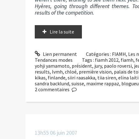
Hyères, going through different themes. 
results of the competition.
Lire la suite
Lien permanent
Catégories :
FIAMH
,
Les 
Tendances modes
Tags :
fiamh 2012
,
fiamh
,
f
yohji yamamoto
,
président
,
jury
,
paolo roversi
,
je
results
,
lvmh
,
chloé
,
première vision
,
palais de t
kikas
,
finlande
,
siiri raasakka
,
tiia siren
,
elina lait
sandra backlund
,
suisse
,
maxime rappaz
,
blogueu
2
commentaires
13h55
06
juin 2007