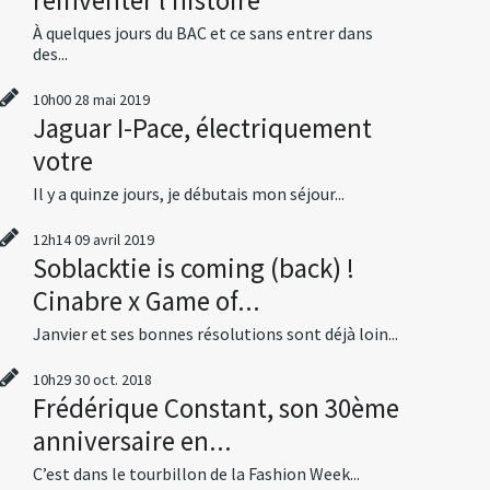
À quelques jours du BAC et ce sans entrer dans
des...
10h00
28
mai 2019
Jaguar I-Pace, électriquement
votre
Il y a quinze jours, je débutais mon séjour...
12h14
09
avril 2019
Soblacktie is coming (back) !
Cinabre x Game of...
Janvier et ses bonnes résolutions sont déjà loin...
10h29
30
oct. 2018
Frédérique Constant, son 30ème
anniversaire en...
C’est dans le tourbillon de la Fashion Week...