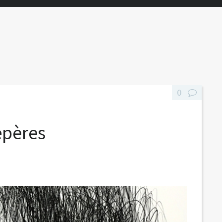
0
epères