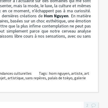
ttentif à l’actualité sur des domaines qui me sont
senter, mais la mode, le luxe, la culture et mêmes
x en ce moment, n’échappent pas à ma curiosité.
s dernières créations de
Hom Nguyen
. En matière
aires, basées sur un choc esthétique, une émotion
ettre que la plus infime contemplation ne peut pas
 tout simplement parce que notre cerveau analyse
ssons libre cours à nos sensations, avec ou sans
ndances culturelles
Tags :
hom nguyen
,
artiste
,
art
ojet
,
artistique
,
sans repères
,
palais de tokyo
,
galerie
2