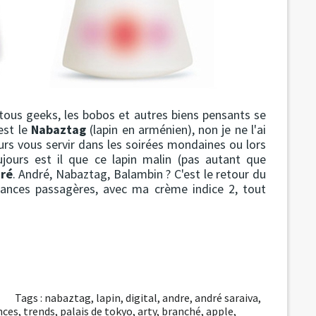
tous geeks, les bobos et autres biens pensants se
est le
Nabaztag
(lapin en arménien), non je ne l'ai
urs vous servir dans les soirées mondaines ou lors
jours est il que ce lapin malin (pas autant que
ré
. André, Nabaztag, Balambin ? C'est le retour du
rances passagères, avec ma crème indice 2, tout
Tags :
nabaztag
,
lapin
,
digital
,
andre
,
andré saraiva
,
nces
,
trends
,
palais de tokyo
,
arty
,
branché
,
apple
,