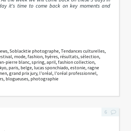
Today it's time to come back on key moments and
news
,
Soblacktie photographe
,
Tendances culturelles
,
estival
,
mode
,
fashion
,
hyères
,
résultats
,
sélection
,
an-pierre blanc
,
spring
,
april
,
fashion collection
,
okyo
,
paris
,
belge
,
lucas sponchiado
,
estonie
,
ragne
inen
,
grand prix jury
,
l'oréal
,
l'oréal professionnel
,
rs
,
blogueuses
,
photographie
6