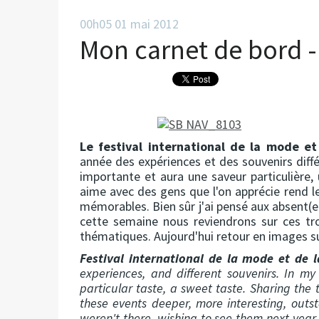
00h05
01
mai 2012
Mon carnet de bord -
Le festival international de la mode e
année des expériences et des souvenirs diff
importante et aura une saveur particulière,
aime avec des gens que l'on apprécie rend l
mémorables. Bien sûr j'ai pensé aux absent(e)
cette semaine nous reviendrons sur ces tr
thématiques. Aujourd'hui retour en images s
Festival international de la mode et de 
experiences, and different souvenirs. In my
particular taste, a sweet taste. Sharing the
these events deeper, more interesting, outs
weren't there, wishing to see them next year