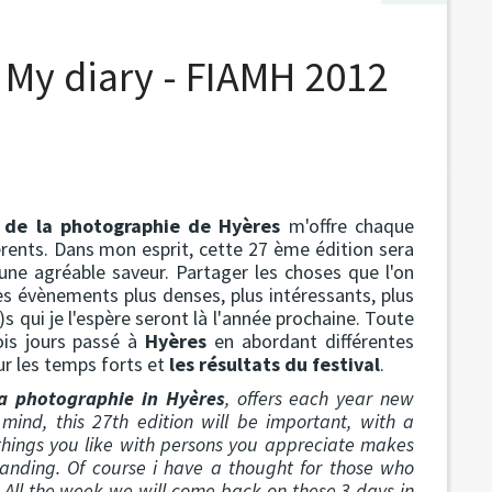
 My diary - FIAMH 2012
t de la photographie de Hyères
m'offre chaque
érents. Dans mon esprit, cette 27 ème édition sera
 une agréable saveur. Partager les choses que l'on
es évènements plus denses, plus intéressants, plus
s qui je l'espère seront là l'année prochaine. Toute
ois jours passé à
Hyères
en abordant différentes
ur les temps forts et
les résultats du festival
.
la photographie in Hyères
, offers each year new
 mind, this 27th edition will be important, with a
 things you like with persons you appreciate makes
tanding. Of course i have a thought for those who
. All the week we will come back on these 3 days in