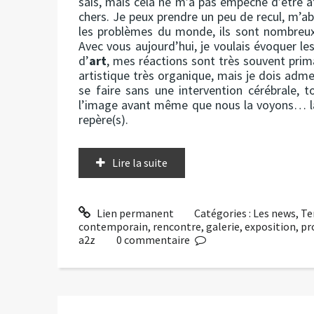
sais, mais cela ne m’a pas empêché d’être a
chers. Je peux prendre un peu de recul, m’ab
les problèmes du monde, ils sont nombreu
Avec vous aujourd’hui, je voulais évoquer le
d’
art
, mes réactions sont très souvent prim
artistique très organique, mais je dois adm
se faire sans une intervention cérébrale,
l’image avant même que nous la voyons… lai
repère(s).
Lire la suite
Lien permanent
Catégories :
Les news
,
Te
contemporain
,
rencontre
,
galerie
,
exposition
,
pr
a2z
0
commentaire