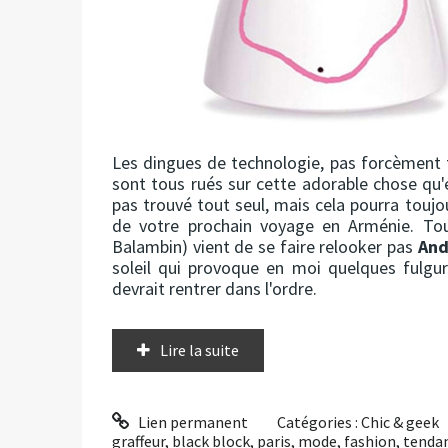
Les dingues de technologie, pas forcèment 
sont tous rués sur cette adorable chose qu'
pas trouvé tout seul, mais cela pourra toujo
de votre prochain voyage en Arménie. Tou
Balambin) vient de se faire relooker pas
And
soleil qui provoque en moi quelques fulgu
devrait rentrer dans l'ordre.
Lire la suite
Lien permanent
Catégories :
Chic & geek
graffeur
,
black block
,
paris
,
mode
,
fashion
,
tenda