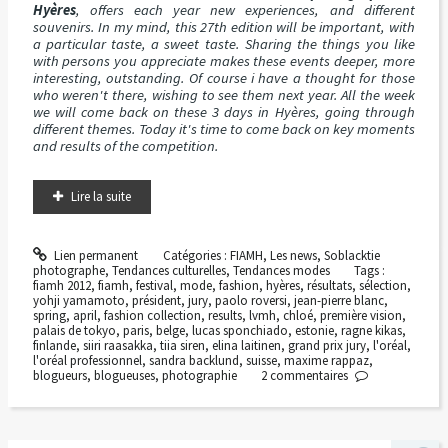
Hyères
, offers each year new experiences, and different
souvenirs. In my mind, this 27th edition will be important, with
a particular taste, a sweet taste. Sharing the things you like
with persons you appreciate makes these events deeper, more
interesting, outstanding. Of course i have a thought for those
who weren't there, wishing to see them next year. All the week
we will come back on these 3 days in Hyères, going through
different themes. Today it's time to come back on key moments
and results of the competition.
Lire la suite
Lien permanent
Catégories :
FIAMH
,
Les news
,
Soblacktie
photographe
,
Tendances culturelles
,
Tendances modes
Tags :
fiamh 2012
,
fiamh
,
festival
,
mode
,
fashion
,
hyères
,
résultats
,
sélection
,
yohji yamamoto
,
président
,
jury
,
paolo roversi
,
jean-pierre blanc
,
spring
,
april
,
fashion collection
,
results
,
lvmh
,
chloé
,
première vision
,
palais de tokyo
,
paris
,
belge
,
lucas sponchiado
,
estonie
,
ragne kikas
,
finlande
,
siiri raasakka
,
tiia siren
,
elina laitinen
,
grand prix jury
,
l'oréal
,
l'oréal professionnel
,
sandra backlund
,
suisse
,
maxime rappaz
,
blogueurs
,
blogueuses
,
photographie
2
commentaires