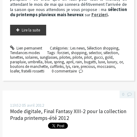
attendant le mois de mai qui sonnera défitivement l'arrivée de
la saison que nous attendons je vous propose : ma
sélection
du printemps pluvieux mais heureux
sur
Forzieri
.
Lire la suite
Lien permanent
Catégories :
Les news
,
Sélection shopping
,
Tendances modes
Tags :
forzieri
,
shopping
,
selector
,
sélection
,
lunettes
,
solaires
,
sunglasses
,
pilotes
,
pilote
,
pilot
,
gucci
,
gold
,
parapluie
,
umbrella
,
blue
,
spring
,
april
,
rain
,
bugatti
,
luxe
,
luxury
,
or
,
boutons de manchette
,
cufflinks
,
lys
,
rare
,
precious
,
moccasins
,
loafer
,
fratelli rossetti
0
commentaire
0
11h52
05
avril 2012
Mode digitale, Final Fantasy XIII-2 pour la collection
Prada printemps-été 2012