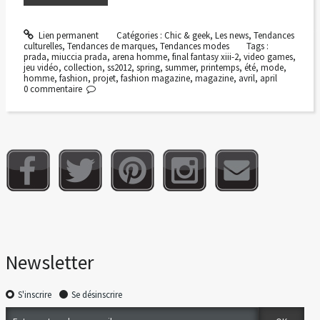
Lien permanent
Catégories :
Chic & geek
,
Les news
,
Tendances
culturelles
,
Tendances de marques
,
Tendances modes
Tags :
prada
,
miuccia prada
,
arena homme
,
final fantasy xiii-2
,
video games
,
jeu vidéo
,
collection
,
ss2012
,
spring
,
summer
,
printemps
,
été
,
mode
,
homme
,
fashion
,
projet
,
fashion magazine
,
magazine
,
avril
,
april
0
commentaire
Newsletter
S'inscrire
Se désinscrire