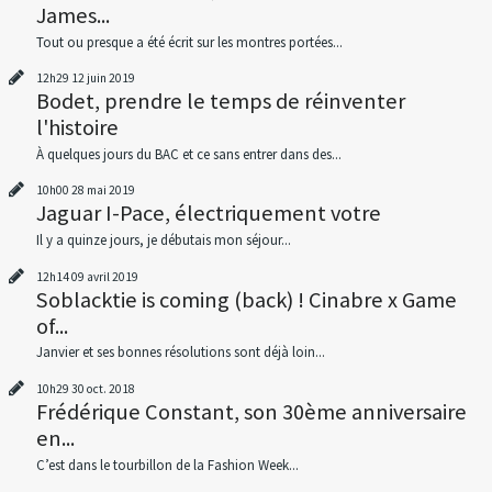
James...
Tout ou presque a été écrit sur les montres portées...
12h29
12
juin 2019
Bodet, prendre le temps de réinventer
l'histoire
À quelques jours du BAC et ce sans entrer dans des...
10h00
28
mai 2019
Jaguar I-Pace, électriquement votre
Il y a quinze jours, je débutais mon séjour...
12h14
09
avril 2019
Soblacktie is coming (back) ! Cinabre x Game
of...
Janvier et ses bonnes résolutions sont déjà loin...
10h29
30
oct. 2018
Frédérique Constant, son 30ème anniversaire
en...
C’est dans le tourbillon de la Fashion Week...