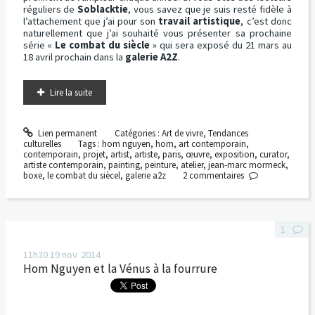
réguliers de
Soblacktie
, vous savez que je suis resté fidèle à
l’attachement que j’ai pour son
travail artistique
, c’est donc
naturellement que j’ai souhaité vous présenter sa prochaine
série «
Le combat du siècle
» qui sera exposé du 21 mars au
18 avril prochain dans la
galerie A2Z
.
Lire la suite
Lien permanent
Catégories :
Art de vivre
,
Tendances
culturelles
Tags :
hom nguyen
,
hom
,
art contemporain
,
contemporain
,
projet
,
artist
,
artiste
,
paris
,
œuvre
,
exposition
,
curator
,
artiste contemporain
,
painting
,
peinture
,
atelier
,
jean-marc mormeck
,
boxe
,
le combat du siècel
,
galerie a2z
2
commentaires
1
11h30
19
nov. 2014
Hom Nguyen et la Vénus à la fourrure