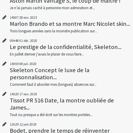
Aston Martin Vantage S, le coup de maître !
Je n’ai jamais caché à personne mon admiration et...
14h07
28
nov. 2023
Marlon Brando et sa montre Marc Nicolet skin...
Trois longues années sans la moindre publication sur...
09h48
01
déc. 2020
Le prestige de la confidentialité, Skeleton...
En juillet dernier j'avais le plaisir de vous faire...
14h59
08
juil. 2020
Skeleton Concept le luxe de la
personnalisation...
Comment faut il aborder mes (longues) absences sur...
14h20
17
nov. 2019
Tissot PR 516 Date, la montre oubliée de
James...
Tout ou presque a été écrit sur les montres portées...
12h29
12
juin 2019
Bodet, prendre le temps de réinventer