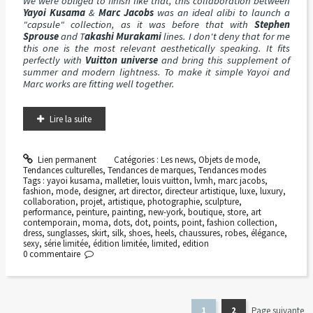
We were obliged to finish like that, this collaboration between
Yayoi Kusama
&
Marc Jacobs
was an ideal alibi to launch a
"capsule" collection, as it was before that with
Stephen
Sprouse
and T
akashi Murakami
lines. I don't deny that for me
this one is the most relevant aesthetically speaking. It fits
perfectly with
Vuitton universe
and bring this supplement of
summer and modern lightness. To make it simple Yayoi and
Marc works are fitting well together.
Lire la suite
Lien permanent
Catégories :
Les news
,
Objets de mode
,
Tendances culturelles
,
Tendances de marques
,
Tendances modes
Tags :
yayoi kusama
,
malletier
,
louis vuitton
,
lvmh
,
marc jacobs
,
fashion
,
mode
,
designer
,
art director
,
directeur artistique
,
luxe
,
luxury
,
collaboration
,
projet
,
artistique
,
photographie
,
sculpture
,
performance
,
peinture
,
painting
,
new-york
,
boutique
,
store
,
art
contemporain
,
moma
,
dots
,
dot
,
points
,
point
,
fashion collection
,
dress
,
sunglasses
,
skirt
,
silk
,
shoes
,
heels
,
chaussures
,
robes
,
élégance
,
sexy
,
série limitée
,
édition limitée
,
limited
,
edition
0
commentaire
1
2
Page suivante