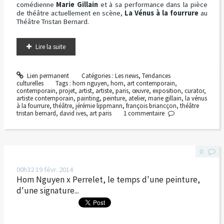
comédienne
Marie Gillain
et à sa performance dans la pièce
de théâtre actuellement en scène,
La Vénus à la fourrure
au
Théâtre Tristan Bernard.
Lire la suite
Lien permanent
Catégories :
Les news
,
Tendances
culturelles
Tags :
hom nguyen
,
hom
,
art contemporain
,
contemporain
,
projet
,
artist
,
artiste
,
paris
,
œuvre
,
exposition
,
curator
,
artiste contemporain
,
painting
,
peinture
,
atelier
,
marie gillain
,
la vénus
à la fourrure
,
théâtre
,
jérémie lippmann
,
françois briancçon
,
théâtre
tristan bernard
,
david ives
,
art paris
1
commentaire
0
00h32
19
févr. 2014
Hom Nguyen x Perrelet, le temps d'une peinture,
d'une signature...