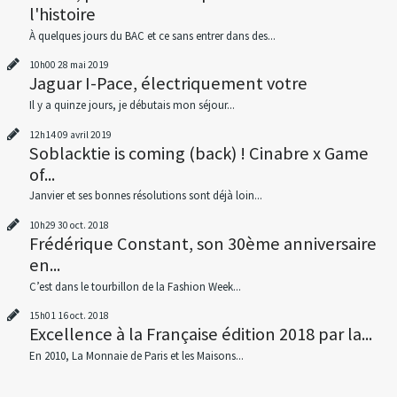
l'histoire
À quelques jours du BAC et ce sans entrer dans des...
10h00
28
mai 2019
Jaguar I-Pace, électriquement votre
Il y a quinze jours, je débutais mon séjour...
12h14
09
avril 2019
Soblacktie is coming (back) ! Cinabre x Game
of...
Janvier et ses bonnes résolutions sont déjà loin...
10h29
30
oct. 2018
Frédérique Constant, son 30ème anniversaire
en...
C’est dans le tourbillon de la Fashion Week...
15h01
16
oct. 2018
Excellence à la Française édition 2018 par la...
En 2010, La Monnaie de Paris et les Maisons...