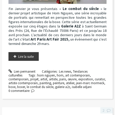
Fin Janvier je vous présentais «
Le combat du siècle
» le
dernier projet artistique de Hom Nguyen, une série incroyable
de portraits qui remettait en perspective toutes les grandes
figures internationales de la boxe. Cette série est actuellement
exposée sur cinq étages dans la
Galerie A2Z
à Saint Germain
des Près (24, Rue de l'Échaudé 75006 Paris) et ce jusqu'au 18
avril prochain. L'actualité de ces derniers jours dans le monde
de l'art c'était
Art Paris Art Fair 2015,
un évènement qui s'est
terminé dimanche 29 mars.
Lire la suite
Lien permanent
Catégories :
Les news
,
Tendances
culturelles
Tags :
hom nguyen
,
hom
,
art contemporain
,
contemporain
,
projet
,
artist
,
artiste
,
paris
,
œuvre
,
exposition
,
curator
,
artiste contemporain
,
painting
,
peinture
,
atelier
,
jean-marc mormeck
,
boxe
,
boxer
,
le combat du siècle
,
galerie a2z
,
isabelle adjani
0
commentaire
2