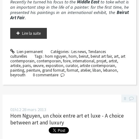
Recently he turned his focus to the
Middle East
to take what is
an important step in the life of a painter: for the first time, he
presented his paintings in an international exhibit, the
Beirut
Art Fair
.
Lire la suite
Lien permanent
Catégories :
Les news
,
Tendances
culturelles
Tags :
hom nguyen
,
hom
,
beirut
,
beirut art fair
,
art
,
art
contemporain
,
contemporain
,
foire
,
international
,
projet
,
artist
,
artiste
,
paris
,
œuvre
,
exposition
,
curator
,
artiste contemporain
,
painting
,
peinture
,
grand format
,
format
,
atelier
,
liban
,
lebanon
,
beyrouth
0
commentaire
8
01h12
28
mars 2013
Hom Nguyen, un choix entre art et luxe - A choice
between art and luxury