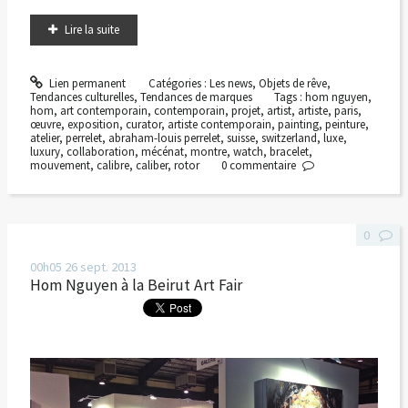
Lire la suite
Lien permanent
Catégories :
Les news
,
Objets de rêve
,
Tendances culturelles
,
Tendances de marques
Tags :
hom nguyen
,
hom
,
art contemporain
,
contemporain
,
projet
,
artist
,
artiste
,
paris
,
œuvre
,
exposition
,
curator
,
artiste contemporain
,
painting
,
peinture
,
atelier
,
perrelet
,
abraham-louis perrelet
,
suisse
,
switzerland
,
luxe
,
luxury
,
collaboration
,
mécénat
,
montre
,
watch
,
bracelet
,
mouvement
,
calibre
,
caliber
,
rotor
0
commentaire
0
00h05
26
sept. 2013
Hom Nguyen à la Beirut Art Fair