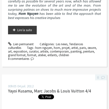
carefully as possible for several years now, which has allowed
me to see the evolution of the art and of the man. From
surprising patinas on shoes to much more impressive projects
today,
Hom Nguyen
has been able to find the approach that
best expresses his creative impulses
Lire la suite
Lien permanent
Catégories :
Les news
,
Tendances
culturelles
Tags :
hom nguyen
,
hom
,
projet
,
artist
,
paris
,
œuvre
,
art
,
exposition
,
curator
,
artiste
,
contemporain
,
painting
,
peinture
,
grand format
,
format
,
atelier
,
enfants
,
children
8
commentaires
0
00h05
04
juil. 2012
Yayoi Kusama, Marc Jacobs & Louis Vuitton 4/4