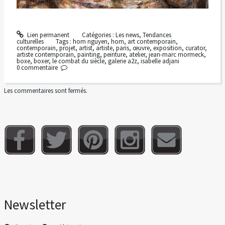
Lien permanent
Catégories :
Les news
,
Tendances
culturelles
Tags :
hom nguyen
,
hom
,
art contemporain
,
contemporain
,
projet
,
artist
,
artiste
,
paris
,
œuvre
,
exposition
,
curator
,
artiste contemporain
,
painting
,
peinture
,
atelier
,
jean-marc mormeck
,
boxe
,
boxer
,
le combat du siècle
,
galerie a2z
,
isabelle adjani
0
commentaire
Les commentaires sont fermés.
Newsletter