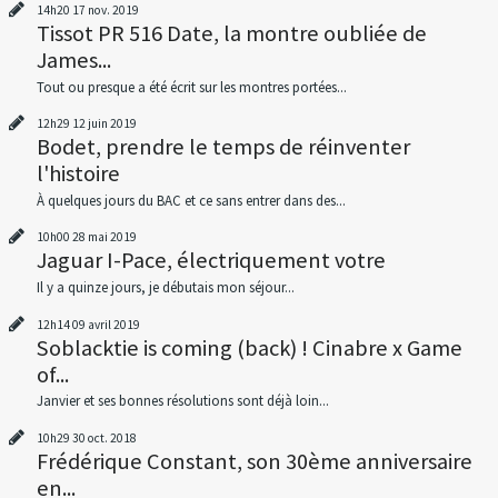
14h20
17
nov. 2019
Tissot PR 516 Date, la montre oubliée de
James...
Tout ou presque a été écrit sur les montres portées...
12h29
12
juin 2019
Bodet, prendre le temps de réinventer
l'histoire
À quelques jours du BAC et ce sans entrer dans des...
10h00
28
mai 2019
Jaguar I-Pace, électriquement votre
Il y a quinze jours, je débutais mon séjour...
12h14
09
avril 2019
Soblacktie is coming (back) ! Cinabre x Game
of...
Janvier et ses bonnes résolutions sont déjà loin...
10h29
30
oct. 2018
Frédérique Constant, son 30ème anniversaire
en...