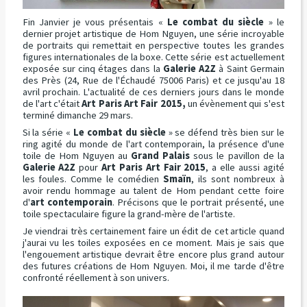
Fin Janvier je vous présentais «
Le combat du siècle
» le
dernier projet artistique de Hom Nguyen, une série incroyable
de portraits qui remettait en perspective toutes les grandes
figures internationales de la boxe. Cette série est actuellement
exposée sur cinq étages dans la
Galerie A2Z
à Saint Germain
des Près (24, Rue de l'Échaudé 75006 Paris) et ce jusqu'au 18
avril prochain. L'actualité de ces derniers jours dans le monde
de l'art c'était
Art Paris Art Fair 2015,
un évènement qui s'est
terminé dimanche 29 mars.
Si la série «
Le combat du siècle
» se défend très bien sur le
ring agité du monde de l'art contemporain, la présence d'une
toile de Hom Nguyen au
Grand Palais
sous le pavillon de la
Galerie A2Z
pour
Art Paris Art Fair 2015
, a elle aussi agité
les foules. Comme le comédien
Smaïn
, ils sont nombreux à
avoir rendu hommage au talent de Hom pendant cette foire
d'
art contemporain
. Précisons que le portrait présenté, une
toile spectaculaire figure la grand-mère de l'artiste.
Je viendrai très certainement faire un édit de cet article quand
j'aurai vu les toiles exposées en ce moment. Mais je sais que
l'engouement artistique devrait être encore plus grand autour
des futures créations de Hom Nguyen. Moi, il me tarde d'être
confronté réellement à son univers.