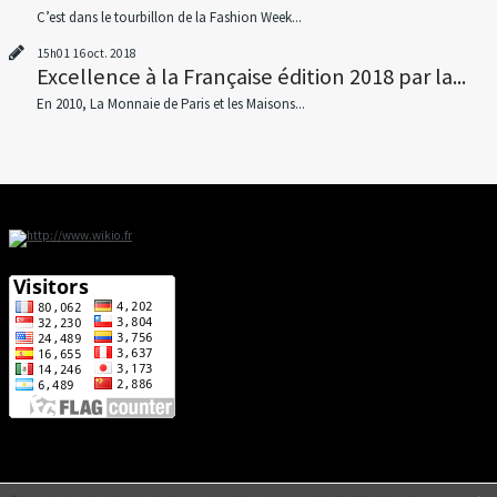
C’est dans le tourbillon de la Fashion Week...
15h01
16
oct. 2018
Excellence à la Française édition 2018 par la...
En 2010, La Monnaie de Paris et les Maisons...