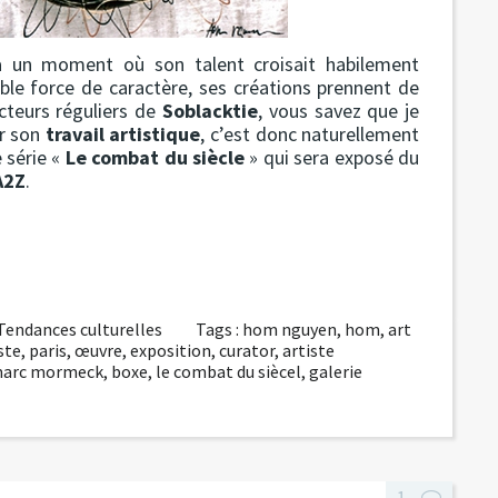
à un moment où son talent croisait habilement
able force de caractère, ses créations prennent de
cteurs réguliers de
Soblacktie
, vous savez que je
ur son
travail artistique
, c’est donc naturellement
 série «
Le combat du siècle
» qui sera exposé du
A2Z
.
Tendances culturelles
Tags :
hom nguyen
,
hom
,
art
ste
,
paris
,
œuvre
,
exposition
,
curator
,
artiste
marc mormeck
,
boxe
,
le combat du siècel
,
galerie
1