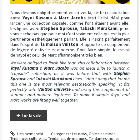
Nous devions obligatoirement en arriver là, cette collaboration
entre
Yayoi Kusama
&
Marc Jacobs
était l'alibi idéal pour
lancer une collection capsule, comme l'ont étaient avant elle,
les lignes avec
Stephen Sprouse
,
Takashi Murakami
, je ne
vous cache pas que pour moi c'est vraiment celle qui est la plus
pertinente esthétiquement parlant. Elle s'inscrit parfaitement
dans l'esprit de
la maison Vuitton
et apporte ce supplément
de légèreté estivale et moderne. Pour faire simple, le travail
de Yayoi et celui de Marc s'harmonisent très bien.
We were obliged to finish like that, this collaboration between
Yayoi Kusama
&
Marc Jacobs
was an ideal alibi to launch a
"capsule" collection, as it was before that with
Stephen
Sprouse
and T
akashi Murakami
lines. I don't deny that for me
this one is the most relevant aesthetically speaking. It fits
perfectly with
Vuitton universe
and bring this supplement of
summer and modern lightness. To make it simple Yayoi and
Marc works are fitting well together.
Lire la suite
Lien permanent
Catégories :
Les news
,
Objets de mode
,
Tendances culturelles
,
Tendances de marques
,
Tendances modes