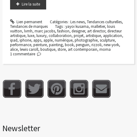
Lire la suite
Lien permanent
Catégories :
Les news
,
Tendances culturelles
,
Tendances de marques
Tags :
yayoi kusama
,
malletier
,
louis
vuitton
,
lvmh
,
marc jacobs
,
fashion
,
designer
,
art director
,
directeur
artistique
,
luxe
,
luxury
,
collaboration
,
projet
,
artistique
,
application
,
ipad
,
iphone
,
apps
,
apple
,
numérique
,
photographie
,
sculpture
,
performance
,
peinture
,
painting
,
book
,
penguin
,
rizzoli
,
new-york
,
alice
,
lewis caroll
,
boutique
,
store
,
art contemporain
,
moma
1
commentaire
Newsletter