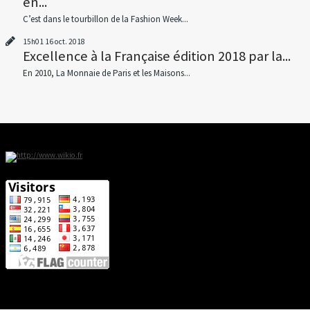
en...
C’est dans le tourbillon de la Fashion Week...
15h01
16
oct. 2018
Excellence à la Française édition 2018 par la...
En 2010, La Monnaie de Paris et les Maisons...