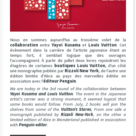
Nous en sommes aujourd'hui au troisième volet de la
collaboration
entre
Yayoi Kusama
et
Louis Vuitton
. Cet
évènement dans la carrière de l'artiste japonaise étant un
temps fort, il semblait logique que des ouvrages
l'accompagnent. À partir de juillet deux livres rejoindront les
étagères de certaines
boutiques Louis Vuitton
, d'un côté
une monographie publiée par
Rizzoli New Yor
k
, de l'autre une
édition limitée d’Alice au pays des merveilles éditée en
association avec l'
éditeur Penguin
.
We are today in the 3rd round of the collaboration between
Yayoi Kusama and Louis Vuitton
. The event in the Japanese
artist’s carrier was a strong moment, it seemed logical that
some books would follow. From July, 2 books will join the
shelves from some of the
Vuitton’s Stores
, From one side a
monograph published by
Rizzoli New-York
, on the other a
limited edition of Alice in Wonderland published in association
with
Penguin editor
.