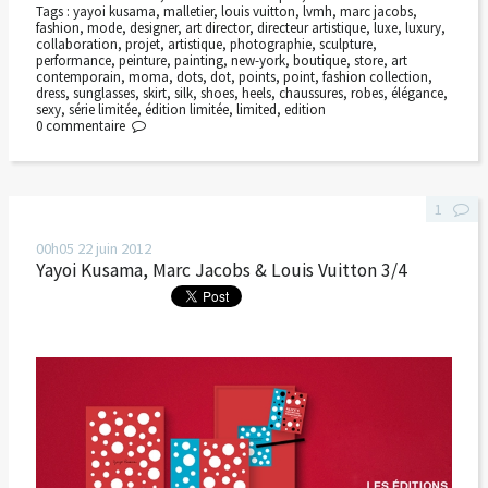
Tags :
yayoi kusama
,
malletier
,
louis vuitton
,
lvmh
,
marc jacobs
,
fashion
,
mode
,
designer
,
art director
,
directeur artistique
,
luxe
,
luxury
,
collaboration
,
projet
,
artistique
,
photographie
,
sculpture
,
performance
,
peinture
,
painting
,
new-york
,
boutique
,
store
,
art
contemporain
,
moma
,
dots
,
dot
,
points
,
point
,
fashion collection
,
dress
,
sunglasses
,
skirt
,
silk
,
shoes
,
heels
,
chaussures
,
robes
,
élégance
,
sexy
,
série limitée
,
édition limitée
,
limited
,
edition
0
commentaire
1
00h05
22
juin 2012
Yayoi Kusama, Marc Jacobs & Louis Vuitton 3/4