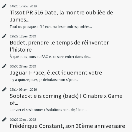
14h20
17
nov. 2019
Tissot PR 516 Date, la montre oubliée de
James...
Tout ou presque a été écrit sur les montres portées...
12h29
12
juin 2019
Bodet, prendre le temps de réinventer
l'histoire
À quelques jours du BAC et ce sans entrer dans des...
10h00
28
mai 2019
Jaguar I-Pace, électriquement votre
Il y a quinze jours, je débutais mon séjour...
12h14
09
avril 2019
Soblacktie is coming (back) ! Cinabre x Game
of...
Janvier et ses bonnes résolutions sont déjà loin...
10h29
30
oct. 2018
Frédérique Constant, son 30ème anniversaire