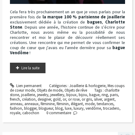
Cela fera très prochainement un an que je vous parlais pour la
première fois de
la marque 100 % parisienne de joaillerie
exclusivement dédiée à la création de
bagues
,
Charlotte
Stone
. Depuis une année, l'histoire continue de s'écrire pour
Charlotte, nous avons même eu la possibilité de nous
rencontrer et moi le plaisir de découvrir réellement ses
créations. Une rencontre qui me permet de vous confirmer le
coup de cœur que j'avais eu l'année dernière pour sa
bague
Vendôme
!
Lire la suite
Lien permanent
Catégories :
Joaillerie & horlogerie
,
Mes coups
de coeur mode
,
Objets de mode
,
Objets de rêve
Tags :
charlotte
stone
,
joaillerie
,
jewelry
,
jewellery
,
bijoux
,
bijou
,
bague
,
ring
,
paris
,
french
,
création
,
designer
,
gold
,
or
,
or rose
,
or gris
,
silver
,
argent
,
anneau
,
anneaux
,
féminine
,
féminin
,
élégant
,
mode
,
tendances
,
fashion
,
blogger
,
blogueur
,
blog
,
luxe
,
luxury
,
vendôme
,
trocadero
,
royale
,
cabochon
0
commentaire