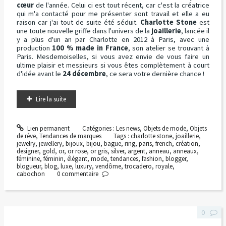
cœur
de l'année. Celui ci est tout récent, car c'est la créatrice
qui m'a contacté pour me présenter sont travail et elle a eu
raison car j'ai tout de suite été séduit.
Charlotte Stone
est
une toute nouvelle griffe dans l'univers de la
joaillerie
, lancée il
y a plus d'un an par Charlotte en 2012 à Paris, avec une
production
100 % made in France
, son atelier se trouvant à
Paris. Mesdemoiselles, si vous avez envie de vous faire un
ultime plaisir et messieurs si vous êtes complètement à court
d'idée avant le
24 décembre
, ce sera votre dernière chance !
Lire la suite
Lien permanent
Catégories :
Les news
,
Objets de mode
,
Objets
de rêve
,
Tendances de marques
Tags :
charlotte stone
,
joaillerie
,
jewelry
,
jewellery
,
bijoux
,
bijou
,
bague
,
ring
,
paris
,
french
,
création
,
designer
,
gold
,
or
,
or rose
,
or gris
,
silver
,
argent
,
anneau
,
anneaux
,
féminine
,
féminin
,
élégant
,
mode
,
tendances
,
fashion
,
blogger
,
blogueur
,
blog
,
luxe
,
luxury
,
vendôme
,
trocadero
,
royale
,
cabochon
0
commentaire
0