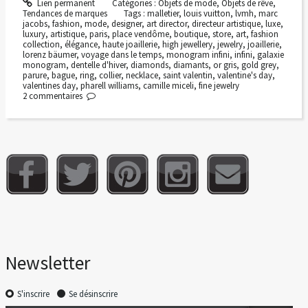
Lien permanent
Catégories :
Objets de mode
,
Objets de rêve
,
Tendances de marques
Tags :
malletier
,
louis vuitton
,
lvmh
,
marc
jacobs
,
fashion
,
mode
,
designer
,
art director
,
directeur artistique
,
luxe
,
luxury
,
artistique
,
paris
,
place vendôme
,
boutique
,
store
,
art
,
fashion
collection
,
élégance
,
haute joaillerie
,
high jewellery
,
jewelry
,
joaillerie
,
lorenz bäumer
,
voyage dans le temps
,
monogram infini
,
infini
,
galaxie
monogram
,
dentelle d'hiver
,
diamonds
,
diamants
,
or gris
,
gold grey
,
parure
,
bague
,
ring
,
collier
,
necklace
,
saint valentin
,
valentine's day
,
valentines day
,
pharell williams
,
camille miceli
,
fine jewelry
2
commentaires
Newsletter
S'inscrire
Se désinscrire