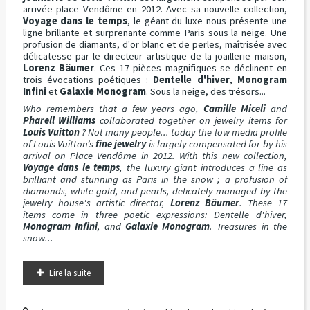
arrivée place Vendôme en 2012. Avec sa nouvelle collection,
Voyage dans le temps
, le géant du luxe nous présente une
ligne brillante et surprenante comme Paris sous la neige. Une
profusion de diamants, d'or blanc et de perles, maîtrisée avec
délicatesse par le directeur artistique de la joaillerie maison,
Lorenz Bäumer
. Ces 17 pièces magnifiques se déclinent en
trois évocations poétiques :
Dentelle d'hiver
,
Monogram
Infini
et
Galaxie Monogram
. Sous la neige, des trésors...
Who remembers that a few years ago,
Camille Miceli
and
Pharell Williams
collaborated together on jewelry items for
Louis Vuitton
? Not many people... today the low media profile
of Louis Vuitton’s
fine jewelry
is largely compensated for by his
arrival on Place Vendôme in 2012. With this new collection,
Voyage dans le temps
, the luxury giant introduces a line as
brilliant and stunning as Paris in the snow ; a profusion of
diamonds, white gold, and pearls, delicately managed by the
jewelry house's artistic director,
Lorenz Bäumer
. These 17
items come in three poetic expressions: Dentelle d'hiver,
Monogram Infini
, and
Galaxie Monogram
. Treasures in the
snow...
Lire la suite