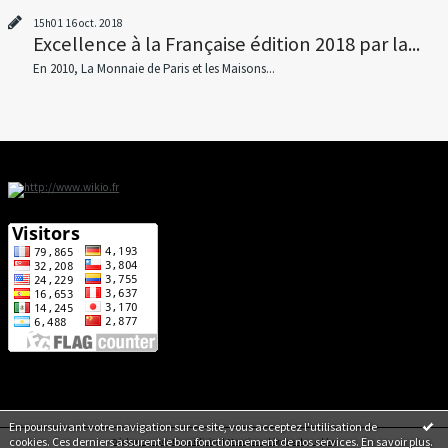
15h01
16
oct. 2018
Excellence à la Française édition 2018 par la...
En 2010, La Monnaie de Paris et les Maisons...
En poursuivant votre navigation sur ce site, vous acceptez l'utilisation de
cookies. Ces derniers assurent le bon fonctionnement de nos services.
En savoir plus
.
Déclarer un contenu illicite
|
Mentions légales de ce blog