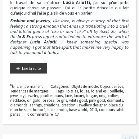
le travail de sa créatrice
Lucia Ariotti
, j'ai su qu'un petit
quelque chose se passait. J'ai eu la petite étincelle qui fait
qu'aujourd'hui j'ai le plaisir de vous en parler.
Fashion and jewelry
, like love, is always a story of that first
feeling ; a strong emotion that ends up translating into a cruel
and fateful game of "like or don't like" all by itself. So, when
the
Io & Es
press agent contacted me to introduce the work of
designer
Lucia Ariotti
, I knew something special was
happening. I got that little spark that makes me very happy to
talk to you about it today.
Lire la suite
Lien permanent
Catégories :
Objets de mode
,
Objets de rêve
,
Tendances de marques
Tags :
io & es
,
io
,
es
,
io and es
,
joaillerie
,
jewellery
,
jewelry
,
joaillier
,
paris
,
luxe
,
luxury
,
bague
,
ring
,
collier
,
necklace
,
or
,
gold
,
or rose
,
or gris
,
white gold
,
pink gold
,
diamants
,
diamonds
,
earings
,
créations
,
creation
,
jewellery designer
,
place du
marché saint honoré
,
lucia ariotti
,
baselworld
,
2013
,
concours tahiti
perles
0
commentaire
2