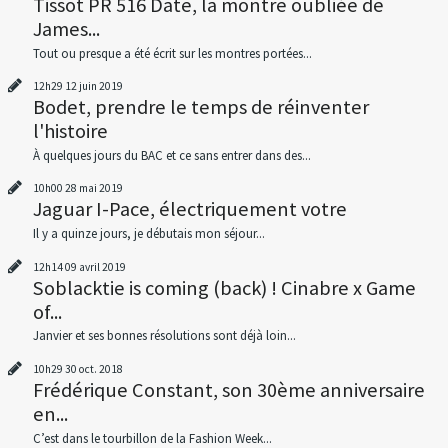
Tissot PR 516 Date, la montre oubliée de
James...
Tout ou presque a été écrit sur les montres portées...
12h29
12
juin 2019
Bodet, prendre le temps de réinventer
l'histoire
À quelques jours du BAC et ce sans entrer dans des...
10h00
28
mai 2019
Jaguar I-Pace, électriquement votre
Il y a quinze jours, je débutais mon séjour...
12h14
09
avril 2019
Soblacktie is coming (back) ! Cinabre x Game
of...
Janvier et ses bonnes résolutions sont déjà loin...
10h29
30
oct. 2018
Frédérique Constant, son 30ème anniversaire
en...
C’est dans le tourbillon de la Fashion Week...