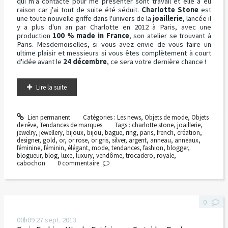
qui m'a contacté pour me présenter sont travail et elle a eu
raison car j'ai tout de suite été séduit.
Charlotte Stone
est
une toute nouvelle griffe dans l'univers de la
joaillerie
, lancée il
y a plus d'un an par Charlotte en 2012 à Paris, avec une
production
100 % made in France
, son atelier se trouvant à
Paris. Mesdemoiselles, si vous avez envie de vous faire un
ultime plaisir et messieurs si vous êtes complètement à court
d'idée avant le
24 décembre
, ce sera votre dernière chance !
Lire la suite
Lien permanent
Catégories :
Les news
,
Objets de mode
,
Objets
de rêve
,
Tendances de marques
Tags :
charlotte stone
,
joaillerie
,
jewelry
,
jewellery
,
bijoux
,
bijou
,
bague
,
ring
,
paris
,
french
,
création
,
designer
,
gold
,
or
,
or rose
,
or gris
,
silver
,
argent
,
anneau
,
anneaux
,
féminine
,
féminin
,
élégant
,
mode
,
tendances
,
fashion
,
blogger
,
blogueur
,
blog
,
luxe
,
luxury
,
vendôme
,
trocadero
,
royale
,
cabochon
0
commentaire
0
00h09
27
sept. 2013