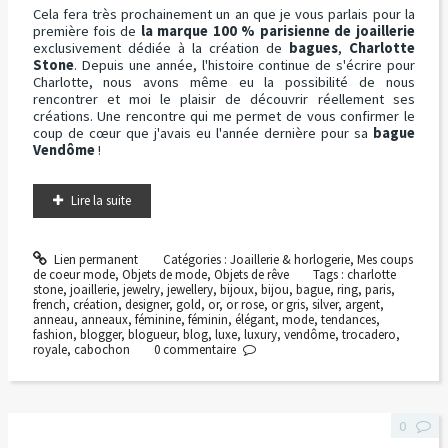
Cela fera très prochainement un an que je vous parlais pour la
première fois de
la marque 100 % parisienne de joaillerie
exclusivement dédiée à la création de
bagues
,
Charlotte
Stone
. Depuis une année, l'histoire continue de s'écrire pour
Charlotte, nous avons même eu la possibilité de nous
rencontrer et moi le plaisir de découvrir réellement ses
créations. Une rencontre qui me permet de vous confirmer le
coup de cœur que j'avais eu l'année dernière pour sa
bague
Vendôme
!
Lire la suite
Lien permanent
Catégories :
Joaillerie & horlogerie
,
Mes coups
de coeur mode
,
Objets de mode
,
Objets de rêve
Tags :
charlotte
stone
,
joaillerie
,
jewelry
,
jewellery
,
bijoux
,
bijou
,
bague
,
ring
,
paris
,
french
,
création
,
designer
,
gold
,
or
,
or rose
,
or gris
,
silver
,
argent
,
anneau
,
anneaux
,
féminine
,
féminin
,
élégant
,
mode
,
tendances
,
fashion
,
blogger
,
blogueur
,
blog
,
luxe
,
luxury
,
vendôme
,
trocadero
,
royale
,
cabochon
0
commentaire
0