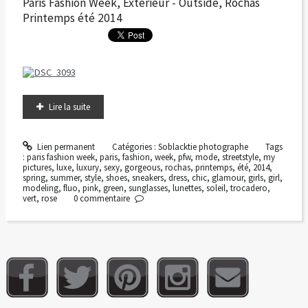
Paris Fashion Week, Extérieur - Outside, Rochas
Printemps été 2014
Lire la suite
Lien permanent
Catégories :
Soblacktie photographe
Tags
:
paris fashion week
,
paris
,
fashion
,
week
,
pfw
,
mode
,
streetstyle
,
my
pictures
,
luxe
,
luxury
,
sexy
,
gorgeous
,
rochas
,
printemps
,
été
,
2014
,
spring
,
summer
,
style
,
shoes
,
sneakers
,
dress
,
chic
,
glamour
,
girls
,
girl
,
modeling
,
fluo
,
pink
,
green
,
sunglasses
,
lunettes
,
soleil
,
trocadero
,
vert
,
rose
0
commentaire