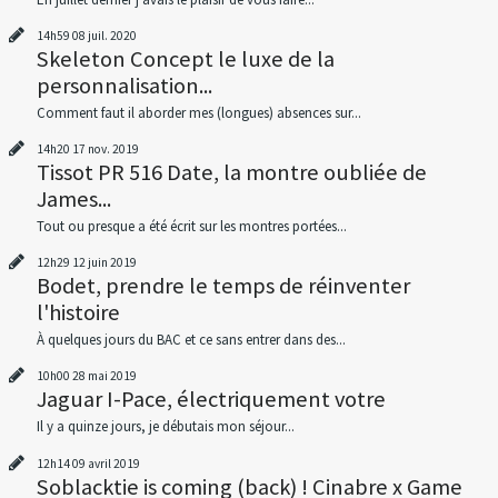
14h59
08
juil. 2020
Skeleton Concept le luxe de la
personnalisation...
Comment faut il aborder mes (longues) absences sur...
14h20
17
nov. 2019
Tissot PR 516 Date, la montre oubliée de
James...
Tout ou presque a été écrit sur les montres portées...
12h29
12
juin 2019
Bodet, prendre le temps de réinventer
l'histoire
À quelques jours du BAC et ce sans entrer dans des...
10h00
28
mai 2019
Jaguar I-Pace, électriquement votre
Il y a quinze jours, je débutais mon séjour...
12h14
09
avril 2019
Soblacktie is coming (back) ! Cinabre x Game