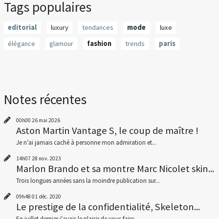
Tags populaires
editorial
luxury
tendances
mode
luxe
élégance
glamour
fashion
trends
paris
Notes récentes
00h00
26
mai 2026
Aston Martin Vantage S, le coup de maître !
Je n’ai jamais caché à personne mon admiration et...
14h07
28
nov. 2023
Marlon Brando et sa montre Marc Nicolet skin...
Trois longues années sans la moindre publication sur...
09h48
01
déc. 2020
Le prestige de la confidentialité, Skeleton...
En juillet dernier j'avais le plaisir de vous faire...