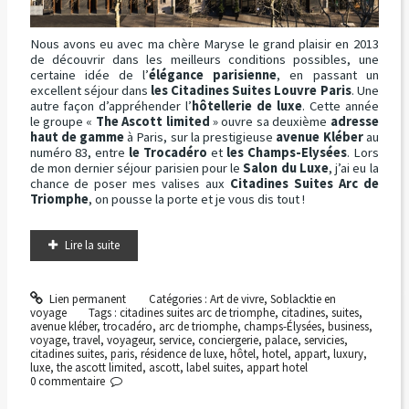
Nous avons eu avec ma chère Maryse le grand plaisir en 2013
de découvrir dans les meilleurs conditions possibles, une
certaine idée de l’
élégance parisienne
, en passant un
excellent séjour dans
les Citadines Suites Louvre Paris
. Une
autre façon d’appréhender l’
hôtellerie de luxe
. Cette année
le groupe «
The Ascott limited
» ouvre sa deuxième
adresse
haut de gamme
à Paris, sur la prestigieuse
avenue Kléber
au
numéro 83, entre
le Trocadéro
et
les Champs-Elysées
. Lors
de mon dernier séjour parisien pour le
Salon du Luxe
, j’ai eu la
chance de poser mes valises aux
Citadines Suites Arc de
Triomphe
, on pousse la porte et je vous dis tout !
Lire la suite
Lien permanent
Catégories :
Art de vivre
,
Soblacktie en
voyage
Tags :
citadines suites arc de triomphe
,
citadines
,
suites
,
avenue kléber
,
trocadéro
,
arc de triomphe
,
champs-Élysées
,
business
,
voyage
,
travel
,
voyageur
,
service
,
conciergerie
,
palace
,
servicies
,
citadines suites
,
paris
,
résidence de luxe
,
hôtel
,
hotel
,
appart
,
luxury
,
luxe
,
the ascott limited
,
ascott
,
label suites
,
appart hotel
0
commentaire