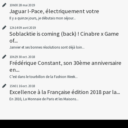
10h00
28
mai 2019
Jaguar I-Pace, électriquement votre
Il y a quinze jours, je débutais mon séjour...
12h14
09
avril 2019
Soblacktie is coming (back) ! Cinabre x Game
of...
Janvier et ses bonnes résolutions sont déjà loin...
10h29
30
oct. 2018
Frédérique Constant, son 30ème anniversaire
en...
C’est dans le tourbillon de la Fashion Week...
15h01
16
oct. 2018
Excellence à la Française édition 2018 par la...
En 2010, La Monnaie de Paris et les Maisons...