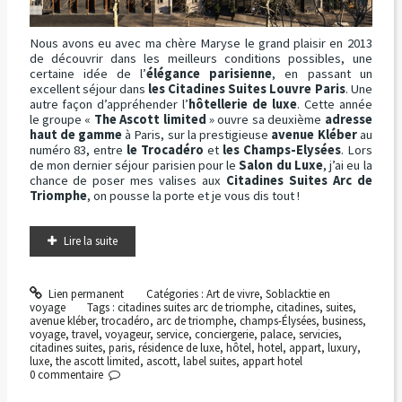
Nous avons eu avec ma chère Maryse le grand plaisir en 2013
de découvrir dans les meilleurs conditions possibles, une
certaine idée de l’
élégance parisienne
, en passant un
excellent séjour dans
les Citadines Suites Louvre Paris
. Une
autre façon d’appréhender l’
hôtellerie de luxe
. Cette année
le groupe «
The Ascott limited
» ouvre sa deuxième
adresse
haut de gamme
à Paris, sur la prestigieuse
avenue Kléber
au
numéro 83, entre
le Trocadéro
et
les Champs-Elysées
. Lors
de mon dernier séjour parisien pour le
Salon du Luxe
, j’ai eu la
chance de poser mes valises aux
Citadines Suites Arc de
Triomphe
, on pousse la porte et je vous dis tout !
Lire la suite
Lien permanent
Catégories :
Art de vivre
,
Soblacktie en
voyage
Tags :
citadines suites arc de triomphe
,
citadines
,
suites
,
avenue kléber
,
trocadéro
,
arc de triomphe
,
champs-Élysées
,
business
,
voyage
,
travel
,
voyageur
,
service
,
conciergerie
,
palace
,
servicies
,
citadines suites
,
paris
,
résidence de luxe
,
hôtel
,
hotel
,
appart
,
luxury
,
luxe
,
the ascott limited
,
ascott
,
label suites
,
appart hotel
0
commentaire