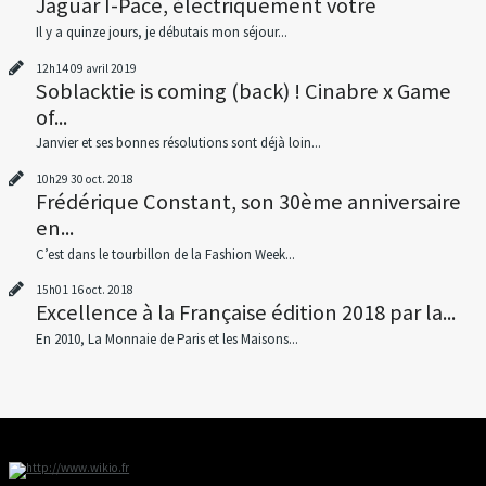
Jaguar I-Pace, électriquement votre
Il y a quinze jours, je débutais mon séjour...
12h14
09
avril 2019
Soblacktie is coming (back) ! Cinabre x Game
of...
Janvier et ses bonnes résolutions sont déjà loin...
10h29
30
oct. 2018
Frédérique Constant, son 30ème anniversaire
en...
C’est dans le tourbillon de la Fashion Week...
15h01
16
oct. 2018
Excellence à la Française édition 2018 par la...
En 2010, La Monnaie de Paris et les Maisons...