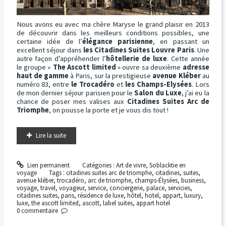
Nous avons eu avec ma chère Maryse le grand plaisir en 2013
de découvrir dans les meilleurs conditions possibles, une
certaine idée de l’
élégance parisienne
, en passant un
excellent séjour dans
les Citadines Suites Louvre Paris
. Une
autre façon d’appréhender l’
hôtellerie de luxe
. Cette année
le groupe «
The Ascott limited
» ouvre sa deuxième
adresse
haut de gamme
à Paris, sur la prestigieuse
avenue Kléber
au
numéro 83, entre
le Trocadéro
et
les Champs-Elysées
. Lors
de mon dernier séjour parisien pour le
Salon du Luxe
, j’ai eu la
chance de poser mes valises aux
Citadines Suites Arc de
Triomphe
, on pousse la porte et je vous dis tout !
Lire la suite
Lien permanent
Catégories :
Art de vivre
,
Soblacktie en
voyage
Tags :
citadines suites arc de triomphe
,
citadines
,
suites
,
avenue kléber
,
trocadéro
,
arc de triomphe
,
champs-Élysées
,
business
,
voyage
,
travel
,
voyageur
,
service
,
conciergerie
,
palace
,
servicies
,
citadines suites
,
paris
,
résidence de luxe
,
hôtel
,
hotel
,
appart
,
luxury
,
luxe
,
the ascott limited
,
ascott
,
label suites
,
appart hotel
0
commentaire