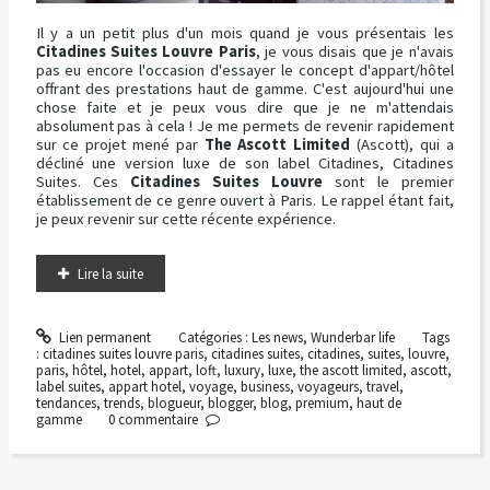
Il y a un petit plus d'un mois quand je vous présentais les
Citadines Suites Louvre Paris
, je vous disais que je n'avais
pas eu encore l'occasion d'essayer le concept d'appart/hôtel
offrant des prestations haut de gamme. C'est aujourd'hui une
chose faite et je peux vous dire que je ne m'attendais
absolument pas à cela ! Je me permets de revenir rapidement
sur ce projet mené par
The Ascott Limited
(Ascott), qui a
décliné une version luxe de son label Citadines, Citadines
Suites. Ces
Citadines Suites Louvre
sont le premier
établissement de ce genre ouvert à Paris. Le rappel étant fait,
je peux revenir sur cette récente expérience.
Lire la suite
Lien permanent
Catégories :
Les news
,
Wunderbar life
Tags
:
citadines suites louvre paris
,
citadines suites
,
citadines
,
suites
,
louvre
,
paris
,
hôtel
,
hotel
,
appart
,
loft
,
luxury
,
luxe
,
the ascott limited
,
ascott
,
label suites
,
appart hotel
,
voyage
,
business
,
voyageurs
,
travel
,
tendances
,
trends
,
blogueur
,
blogger
,
blog
,
premium
,
haut de
gamme
0
commentaire