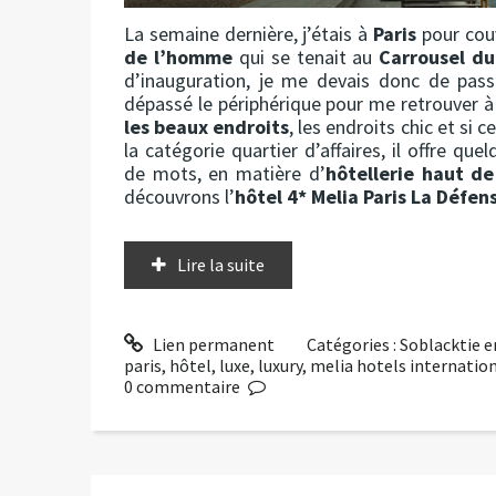
La semaine dernière, j’étais à
Paris
pour couv
de l’homme
qui se tenait au
Carrousel du
d’inauguration, je me devais donc de passer
dépassé le périphérique pour me retrouver 
les beaux endroits
, les endroits chic et si 
la catégorie quartier d’affaires, il offre qu
de mots, en matière d’
hôtellerie haut 
découvrons l’
hôtel 4* Melia Paris La Défen
Lire la suite
Lien permanent
Catégories :
Soblacktie e
paris
,
hôtel
,
luxe
,
luxury
,
melia hotels internatio
0
commentaire