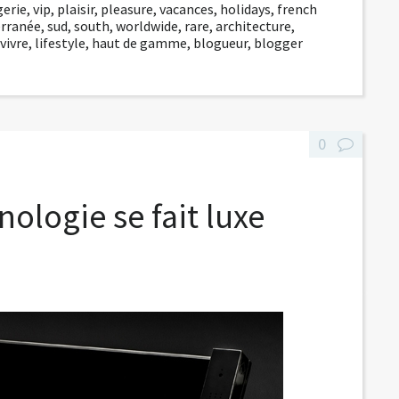
gerie
,
vip
,
plaisir
,
pleasure
,
vacances
,
holidays
,
french
rranée
,
sud
,
south
,
worldwide
,
rare
,
architecture
,
 vivre
,
lifestyle
,
haut de gamme
,
blogueur
,
blogger
0
nologie se fait luxe