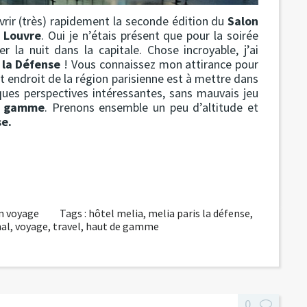
rir (très) rapidement la seconde édition du
Salon
 Louvre
. Oui je n’étais présent que pour la soirée
 la nuit dans la capitale. Chose incroyable, j’ai
à
la Défense
! Vous connaissez mon attirance pour
cet endroit de la région parisienne est à mettre dans
elques perspectives intéressantes, sans mauvais jeu
de gamme
. Prenons ensemble un peu d’altitude et
se.
n voyage
Tags :
hôtel melia
,
melia paris la défense
,
nal
,
voyage
,
travel
,
haut de gamme
0