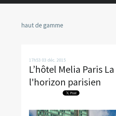
haut de gamme
17h53
03
déc. 2015
L’hôtel Melia Paris L
l'horizon parisien