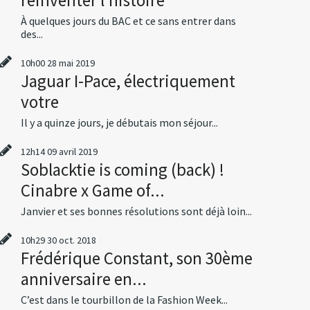
À quelques jours du BAC et ce sans entrer dans
des...
10h00
28
mai 2019
Jaguar I-Pace, électriquement
votre
Il y a quinze jours, je débutais mon séjour...
12h14
09
avril 2019
Soblacktie is coming (back) !
Cinabre x Game of...
Janvier et ses bonnes résolutions sont déjà loin...
10h29
30
oct. 2018
Frédérique Constant, son 30ème
anniversaire en...
C’est dans le tourbillon de la Fashion Week...