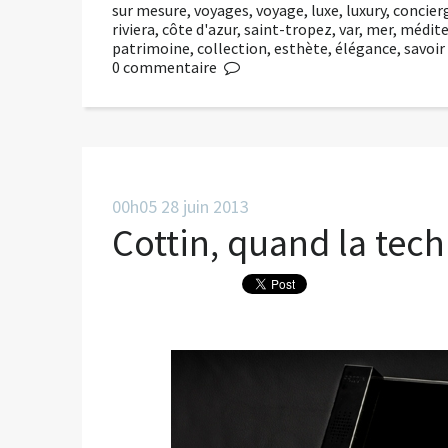
sur mesure
,
voyages
,
voyage
,
luxe
,
luxury
,
concier
riviera
,
côte d'azur
,
saint-tropez
,
var
,
mer
,
médite
patrimoine
,
collection
,
esthète
,
élégance
,
savoir
0
commentaire
00h05
28
juin 2013
Cottin, quand la tech