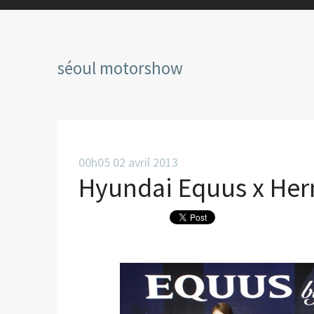
séoul motorshow
00h05
02
avril 2013
Hyundai Equus x He