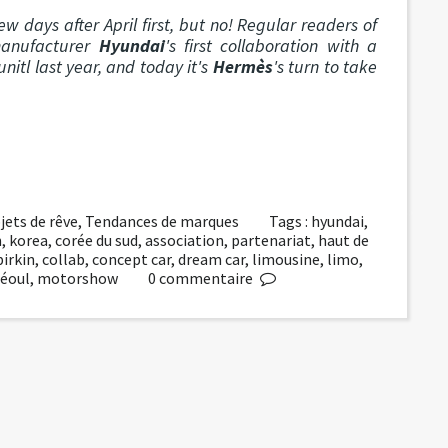
w days after April first, but no! Regular readers of
 manufacturer
Hyundai
's first collaboration with a
unitl last year, and today it's
Hermès
's turn to take
jets de rêve
,
Tendances de marques
Tags :
hyundai
,
n
,
korea
,
corée du sud
,
association
,
partenariat
,
haut de
birkin
,
collab
,
concept car
,
dream car
,
limousine
,
limo
,
séoul
,
motorshow
0
commentaire