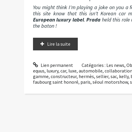
You might think I'm playing a joke on you a fe
this site know that this isn't Korean car
European luxury label
.
Prada
held this role 
the baton !
Lire la suite
Lien permanent
Catégories :
Les news
,
Ob
equus
,
luxury
,
car
,
luxe
,
automobile
,
collaboratio
gamme
,
constructeur
,
hermès
,
sellier
,
sac
,
kelly
,
faubourg saint honoré
,
paris
,
séoul motorshow
,