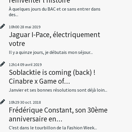
À quelques jours du BAC et ce sans entrer dans
des...
10h00
28
mai 2019
Jaguar I-Pace, électriquement
votre
Il y a quinze jours, je débutais mon séjour...
12h14
09
avril 2019
Soblacktie is coming (back) !
Cinabre x Game of...
Janvier et ses bonnes résolutions sont déjà loin...
10h29
30
oct. 2018
Frédérique Constant, son 30ème
anniversaire en...
C’est dans le tourbillon de la Fashion Week...