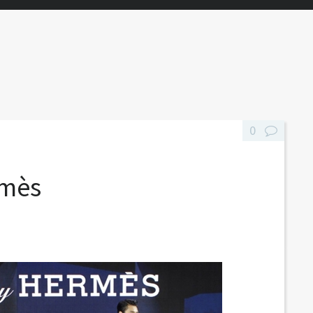
0
rmès