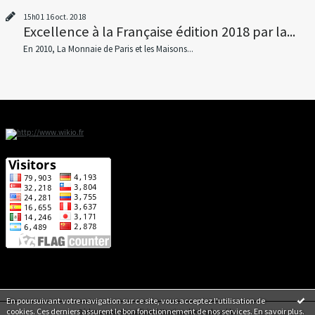
15h01
16
oct. 2018
Excellence à la Française édition 2018 par la...
En 2010, La Monnaie de Paris et les Maisons...
En poursuivant votre navigation sur ce site, vous acceptez l'utilisation de
cookies. Ces derniers assurent le bon fonctionnement de nos services.
En savoir plus
.
Déclarer un contenu illicite
|
Mentions légales de ce blog