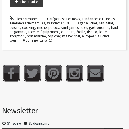
Lire la suite
Lien permanent
Catégories :
Les news
,
Tendances culturelles
,
Tendances de marques
,
Wunderbar life
Tags :
all clad
,
seb
,
téfal
,
cuisine
,
cooking
,
michel portos
,
saint-james
,
luxe
,
gastronomie
,
haut
de gamme
,
recette
,
équipement
,
culinaire
,
étoile
,
risotto
,
lotte
,
exception
,
bon marché
,
top chef
,
master chef
,
european all clad
tour
0
commentaire
Newsletter
S'inscrire
Se désinscrire