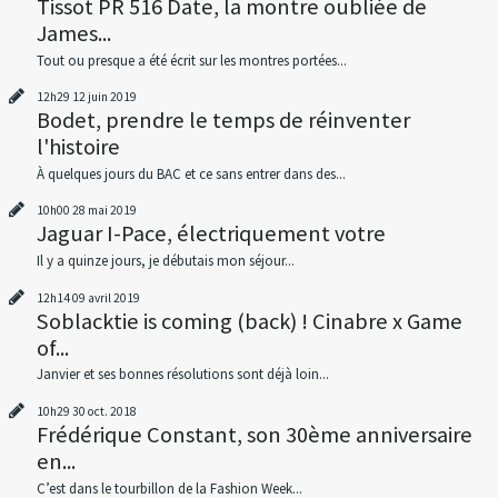
Tissot PR 516 Date, la montre oubliée de
James...
Tout ou presque a été écrit sur les montres portées...
12h29
12
juin 2019
Bodet, prendre le temps de réinventer
l'histoire
À quelques jours du BAC et ce sans entrer dans des...
10h00
28
mai 2019
Jaguar I-Pace, électriquement votre
Il y a quinze jours, je débutais mon séjour...
12h14
09
avril 2019
Soblacktie is coming (back) ! Cinabre x Game
of...
Janvier et ses bonnes résolutions sont déjà loin...
10h29
30
oct. 2018
Frédérique Constant, son 30ème anniversaire
en...
C’est dans le tourbillon de la Fashion Week...