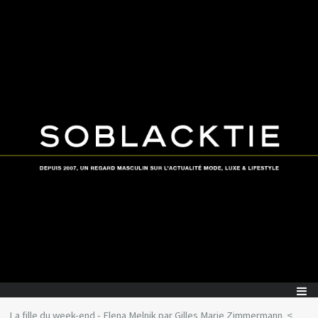
La fille du week-end - Elena Melnik par Gilles Marie Zimmermann