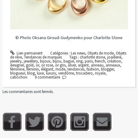
© Photo Oksana Giroud-Gudymenko pour Charlotte Stone
Lien permanent
Catégories :
Les news
,
Objets de mode
,
Objets
de rêve
,
Tendances de marques
Tags :
charlotte stone
,
joaillerie
,
jewelry
,
jewellery
,
bijoux
,
bijou
,
bague
,
ring
,
paris
,
french
,
création
,
designer
,
gold
,
or
,
or rose
,
or gris
,
silver
,
argent
,
anneau
,
anneaux
,
féminine
,
féminin
,
élégant
,
mode
,
tendances
,
fashion
,
blogger
,
blogueur
,
blog
,
luxe
,
luxury
,
vendôme
,
trocadero
,
royale
,
cabochon
0
commentaire
Les commentaires sont fermés.