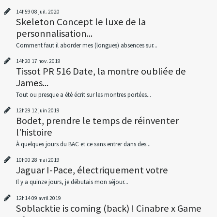
14h59
08
juil. 2020
Skeleton Concept le luxe de la
personnalisation...
Comment faut il aborder mes (longues) absences sur...
14h20
17
nov. 2019
Tissot PR 516 Date, la montre oubliée de
James...
Tout ou presque a été écrit sur les montres portées...
12h29
12
juin 2019
Bodet, prendre le temps de réinventer
l'histoire
À quelques jours du BAC et ce sans entrer dans des...
10h00
28
mai 2019
Jaguar I-Pace, électriquement votre
Il y a quinze jours, je débutais mon séjour...
12h14
09
avril 2019
Soblacktie is coming (back) ! Cinabre x Game