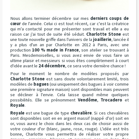
Nous allons terminer décembre sur mes
derniers coups de
cœur
de l'année. Celui ci est tout récent, car c'est la créatrice
qui m'a contacté pour me présenter sont travail et elle a eu
raison car j'ai tout de suite été séduit.
Charlotte Stone
est
une toute nouvelle griffe dans l'univers de la
joaillerie
, lancée il
y a plus d'un an par Charlotte en 2012 à Paris, avec une
production
100 % made in France
, son atelier se trouvant à
Paris. Mesdemoiselles, si vous avez envie de vous faire un
ultime plaisir et messieurs si vous êtes complètement à court
d'idée avant le
24 décembre
, ce sera votre dernière chance !
Pour le moment le nombre de modèles proposés par
Charlotte Stone
est sans doute volontairement limité, trois
modèles de
bagues
(oui uniquement des bagues à voir comme
une première signature maison) sont disponibles mais peuvent
se décliner à l'envie. Cela laisse quand même quelques
possibilités. Elle se prénomment
Vendôme
,
Trocadero
et
Royale
.
Royale
est une bague de type
chevalière
. Si ces chevalières
sont disponibles soit en en argent massif (nappé d'or) soit en
or, vous aurez le choix dans les deux cas de choisir aussi de
votre couleur d'or (blanc, jaune, rose, rouge). L'idée est très
bonne, Charlotte vous permettra de réaliser votre propre