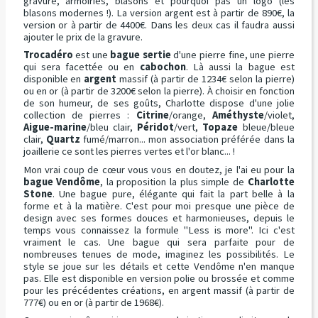
gravure, armoiries, blasons et pourquoi pas un logo (les
blasons modernes !). La version argent est à partir de 890€, la
version or à partir de 4400€. Dans les deux cas il faudra aussi
ajouter le prix de la gravure.
Trocadéro
est une
bague sertie
d'une pierre fine, une pierre
qui sera facettée ou en
cabochon
. Là aussi la bague est
disponible en
argent
massif (à partir de 1234€ selon la pierre)
ou en or (à partir de 3200€ selon la pierre). À choisir en fonction
de son humeur, de ses goûts, Charlotte dispose d'une jolie
collection de pierres :
Citrine
/orange,
Améthyste
/violet,
Aigue-marine
/bleu clair,
Péridot
/vert,
Topaze
bleue/bleue
clair,
Quartz
fumé/marron... mon association préférée dans la
joaillerie ce sont les pierres vertes et l'or blanc... !
Mon vrai coup de cœur vous vous en doutez, je l'ai eu pour la
bague Vendôme
, la proposition la plus simple de
Charlotte
Stone
. Une bague pure, élégante qui fait la part belle à la
forme et à la matière. C'est pour moi presque une pièce de
design avec ses formes douces et harmonieuses, depuis le
temps vous connaissez la formule "Less is more". Ici c'est
vraiment le cas. Une bague qui sera parfaite pour de
nombreuses tenues de mode, imaginez les possibilités. Le
style se joue sur les détails et cette Vendôme n'en manque
pas. Elle est disponible en version polie ou brossée et comme
pour les précédentes créations, en argent massif (à partir de
777€) ou en or (à partir de 1968€).