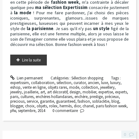
en cette période de
fashion week,
m'a contrainte à décaler
quelque peu
ma sélection Expertissim
consacrée justement
à
la mode
! Pour me faire pardonner, j'ai choisi des pièces
iconiques, surprenantes, glamours...issues de marques
prestigieuses, luxueuses qui peuvent incarner à mes yeux le
style de
la parisienne
. Je sais qu'il n'y pas
un style
figé de la
parisienne, elle est une femme multiple, alors je vous laisse le
soin de l'imaginer comme elle vous plaira et je vous propose de
découvrir ma sélection. Bonne fashion week à tous !
Lire la suite
Lien permanent
Catégories :
Sélection shopping
Tags :
expertissim
,
collaboration
,
sélection
,
curator
,
ancien
,
luxe
,
luxury
,
eshop
,
vente en ligne
,
objets rares
,
mode
,
collection
,
jewellery
,
jewelry
,
joaillerie
,
art
,
art décoratif
,
design
,
mobilier
,
expertise
,
experts
,
paris
,
cultures
,
enchères hollandaises
,
enchère
,
prestige
,
précieux
,
precious
,
service
,
garantie
,
guaranteed
,
fashion
,
soblacktie
,
blog
,
blogger
,
choix
,
objets
,
rolex
,
hermès
,
dior
,
chanel
,
paris fashion week
,
pfw
,
septembre
,
2014
0
commentaire
0