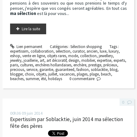
pensions à des souvenirs ou que nous prenions le temps d'y
penser, j'espère que vos congés seront agréables. En tout cas
ma sélection
est là pour vous...
Lire la suite
Lien permanent
Catégories :
Sélection shopping
Tags :
expertissim
,
collaboration
,
sélection
,
curator
,
ancien
,
luxe
,
luxury
,
eshop
,
vente en ligne
,
objets rares
,
mode
,
collection
,
jewellery
,
jewelry
,
joaillerie
,
art
,
art décoratif
,
design
,
mobilier
,
expertise
,
experts
,
paris
,
cultures
,
enchères hollandaises
,
enchère
,
prestige
,
précieux
,
precious
,
service
,
garantie
,
guaranteed
,
fashion
,
soblacktie
,
blog
,
blogger
,
choix
,
objets
,
juillet
,
vacances
,
plages
,
plage
,
beach
,
beaches
,
summer
,
été
,
holidays
0
commentaire
0
00h36
09
juin 2014
Expertissim par Soblacktie, juin 2014 ma sélection
fête des pères