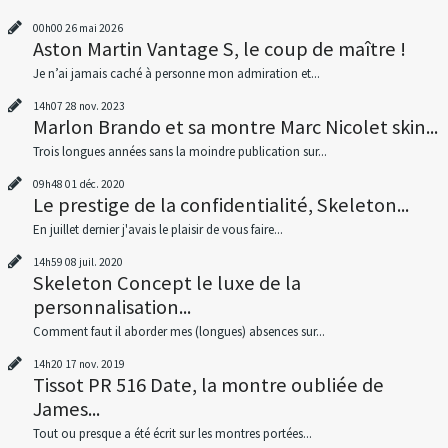
00h00
26
mai 2026
Aston Martin Vantage S, le coup de maître !
Je n’ai jamais caché à personne mon admiration et...
14h07
28
nov. 2023
Marlon Brando et sa montre Marc Nicolet skin...
Trois longues années sans la moindre publication sur...
09h48
01
déc. 2020
Le prestige de la confidentialité, Skeleton...
En juillet dernier j'avais le plaisir de vous faire...
14h59
08
juil. 2020
Skeleton Concept le luxe de la
personnalisation...
Comment faut il aborder mes (longues) absences sur...
14h20
17
nov. 2019
Tissot PR 516 Date, la montre oubliée de
James...
Tout ou presque a été écrit sur les montres portées...