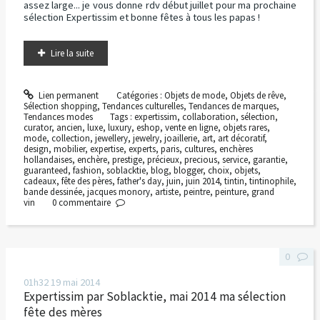
assez large... je vous donne rdv début juillet pour ma prochaine
sélection Expertissim et bonne fêtes à tous les papas !
Lire la suite
Lien permanent
Catégories :
Objets de mode
,
Objets de rêve
,
Sélection shopping
,
Tendances culturelles
,
Tendances de marques
,
Tendances modes
Tags :
expertissim
,
collaboration
,
sélection
,
curator
,
ancien
,
luxe
,
luxury
,
eshop
,
vente en ligne
,
objets rares
,
mode
,
collection
,
jewellery
,
jewelry
,
joaillerie
,
art
,
art décoratif
,
design
,
mobilier
,
expertise
,
experts
,
paris
,
cultures
,
enchères
hollandaises
,
enchère
,
prestige
,
précieux
,
precious
,
service
,
garantie
,
guaranteed
,
fashion
,
soblacktie
,
blog
,
blogger
,
choix
,
objets
,
cadeaux
,
fête des pères
,
father's day
,
juin
,
juin 2014
,
tintin
,
tintinophile
,
bande dessinée
,
jacques monory
,
artiste
,
peintre
,
peinture
,
grand
vin
0
commentaire
0
01h32
19
mai 2014
Expertissim par Soblacktie, mai 2014 ma sélection
fête des mères