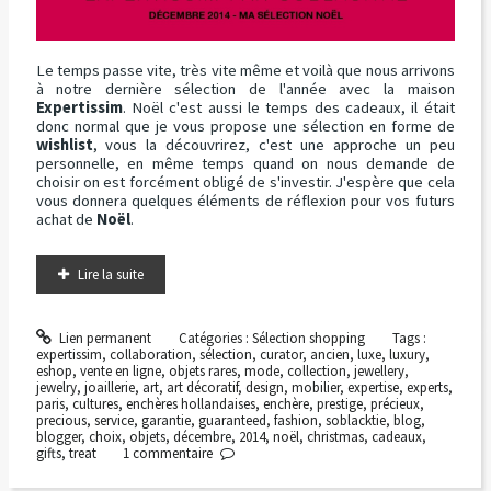
Le temps passe vite, très vite même et voilà que nous arrivons
à notre dernière sélection de l'année avec la maison
Expertissim
. Noël c'est aussi le temps des cadeaux, il était
donc normal que je vous propose une sélection en forme de
wishlist
, vous la découvrirez, c'est une approche un peu
personnelle, en même temps quand on nous demande de
choisir on est forcément obligé de s'investir. J'espère que cela
vous donnera quelques éléments de réflexion pour vos futurs
achat de
Noël
.
Lire la suite
Lien permanent
Catégories :
Sélection shopping
Tags :
expertissim
,
collaboration
,
sélection
,
curator
,
ancien
,
luxe
,
luxury
,
eshop
,
vente en ligne
,
objets rares
,
mode
,
collection
,
jewellery
,
jewelry
,
joaillerie
,
art
,
art décoratif
,
design
,
mobilier
,
expertise
,
experts
,
paris
,
cultures
,
enchères hollandaises
,
enchère
,
prestige
,
précieux
,
precious
,
service
,
garantie
,
guaranteed
,
fashion
,
soblacktie
,
blog
,
blogger
,
choix
,
objets
,
décembre
,
2014
,
noël
,
christmas
,
cadeaux
,
gifts
,
treat
1
commentaire