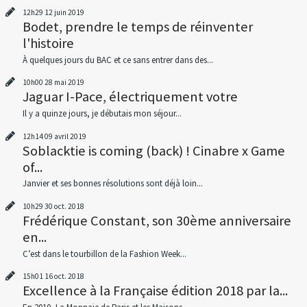
12h29
12
juin 2019
Bodet, prendre le temps de réinventer
l'histoire
À quelques jours du BAC et ce sans entrer dans des...
10h00
28
mai 2019
Jaguar I-Pace, électriquement votre
Il y a quinze jours, je débutais mon séjour...
12h14
09
avril 2019
Soblacktie is coming (back) ! Cinabre x Game
of...
Janvier et ses bonnes résolutions sont déjà loin...
10h29
30
oct. 2018
Frédérique Constant, son 30ème anniversaire
en...
C’est dans le tourbillon de la Fashion Week...
15h01
16
oct. 2018
Excellence à la Française édition 2018 par la...