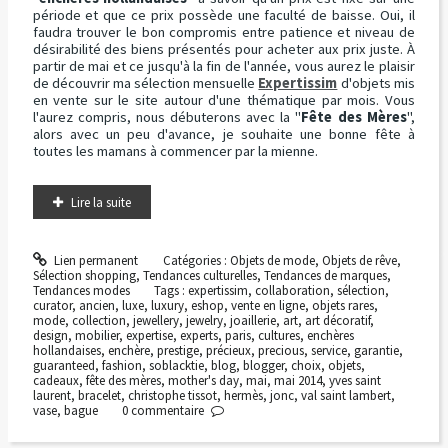
période et que ce prix possède une faculté de baisse. Oui, il
faudra trouver le bon compromis entre patience et niveau de
désirabilité des biens présentés pour acheter aux prix juste. À
partir de mai et ce jusqu'à la fin de l'année, vous aurez le plaisir
de découvrir ma sélection mensuelle
Expertissim
d'objets mis
en vente sur le site autour d'une thématique par mois. Vous
l'aurez compris, nous débuterons avec la "
Fête des Mères
",
alors avec un peu d'avance, je souhaite une bonne fête à
toutes les mamans à commencer par la mienne.
Lire la suite
Lien permanent
Catégories :
Objets de mode
,
Objets de rêve
,
Sélection shopping
,
Tendances culturelles
,
Tendances de marques
,
Tendances modes
Tags :
expertissim
,
collaboration
,
sélection
,
curator
,
ancien
,
luxe
,
luxury
,
eshop
,
vente en ligne
,
objets rares
,
mode
,
collection
,
jewellery
,
jewelry
,
joaillerie
,
art
,
art décoratif
,
design
,
mobilier
,
expertise
,
experts
,
paris
,
cultures
,
enchères
hollandaises
,
enchère
,
prestige
,
précieux
,
precious
,
service
,
garantie
,
guaranteed
,
fashion
,
soblacktie
,
blog
,
blogger
,
choix
,
objets
,
cadeaux
,
fête des mères
,
mother's day
,
mai
,
mai 2014
,
yves saint
laurent
,
bracelet
,
christophe tissot
,
hermès
,
jonc
,
val saint lambert
,
vase
,
bague
0
commentaire