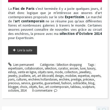
La
Fiac de Paris
s'est terminée il y a juste quelques jours, il
était donc logique que je m'intéresse aux œuvres d'art
contemporaines proposés sur le site
Expertissim
. Le marché
de l'
art contemporain
ne se résume pas qu'aux différentes
foires et nombreuses galeries à travers le monde. Certaines
œuvres peuvent connaître de nouvelles vies grâce au circuit
des enchères, la preuve avec ma
sélection d'Octobre 2014
pour Expertissim.
Lire la suite
Lien permanent
Catégories :
Sélection shopping
Tags :
expertissim
,
collaboration
,
sélection
,
curator
,
ancien
,
luxe
,
luxury
,
eshop
,
vente en ligne
,
objets rares
,
mode
,
collection
,
jewellery
,
jewelry
,
joaillerie
,
art
,
art décoratif
,
design
,
mobilier
,
expertise
,
experts
,
paris
,
cultures
,
enchères hollandaises
,
enchère
,
prestige
,
précieux
,
precious
,
service
,
garantie
,
guaranteed
,
fashion
,
soblacktie
,
blog
,
blogger
,
choix
,
objets
,
fiac
,
art contemporain
,
tableau
,
sculpture
,
octobre
,
2014
0
commentaire
0