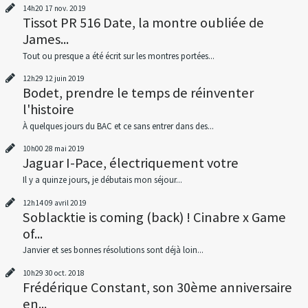
14h20
17
nov. 2019
Tissot PR 516 Date, la montre oubliée de
James...
Tout ou presque a été écrit sur les montres portées...
12h29
12
juin 2019
Bodet, prendre le temps de réinventer
l'histoire
À quelques jours du BAC et ce sans entrer dans des...
10h00
28
mai 2019
Jaguar I-Pace, électriquement votre
Il y a quinze jours, je débutais mon séjour...
12h14
09
avril 2019
Soblacktie is coming (back) ! Cinabre x Game
of...
Janvier et ses bonnes résolutions sont déjà loin...
10h29
30
oct. 2018
Frédérique Constant, son 30ème anniversaire
en...