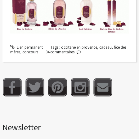
Lien permanent
Tags :
occitane en provence
,
cadeau
,
fête des
mères
,
concours
34
commentaires
Newsletter