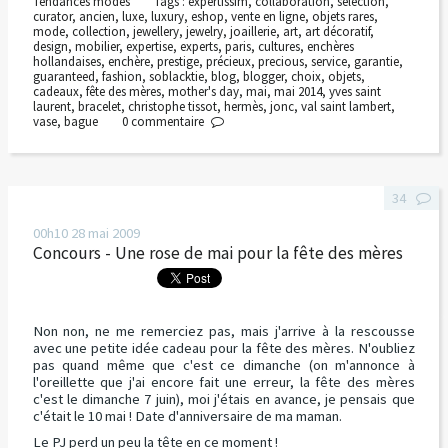
Tendances modes
Tags :
expertissim
,
collaboration
,
sélection
,
curator
,
ancien
,
luxe
,
luxury
,
eshop
,
vente en ligne
,
objets rares
,
mode
,
collection
,
jewellery
,
jewelry
,
joaillerie
,
art
,
art décoratif
,
design
,
mobilier
,
expertise
,
experts
,
paris
,
cultures
,
enchères
hollandaises
,
enchère
,
prestige
,
précieux
,
precious
,
service
,
garantie
,
guaranteed
,
fashion
,
soblacktie
,
blog
,
blogger
,
choix
,
objets
,
cadeaux
,
fête des mères
,
mother's day
,
mai
,
mai 2014
,
yves saint
laurent
,
bracelet
,
christophe tissot
,
hermès
,
jonc
,
val saint lambert
,
vase
,
bague
0
commentaire
34
00h10
28
mai 2009
Concours - Une rose de mai pour la fête des mères
Non non, ne me remerciez pas, mais j'arrive à la rescousse
avec une petite idée cadeau pour la fête des mères. N'oubliez
pas quand même que c'est ce dimanche (
on m'annonce à
l'oreillette que j'ai encore fait une erreur, la fête des mères
c'est le dimanche 7 juin)
, moi j'étais en avance, je pensais que
c'était le 10 mai ! Date d'anniversaire de ma maman.
Le PJ perd un peu la tête en ce moment !