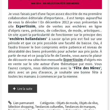
Je vous faisais part d'une façon assez discrète de ma première
collaboration éditoriale d'importance... il est temps aujourd'hui
de vous la dévoiler ! En décembre 2012 je vous présentais le
site
Expertissim
, site de ventes aux enchères en ligne
d'objets rares, précieux, de collection, de mode, artistiques...
Un site ayant la particularité de fonctionner sur le principe des
"
enchères hollandaises
" à savoir qu'un prix est fixé sur une
période et que ce prix possède une faculté de baisse. Oui, il
faudra trouver le bon compromis entre patience et niveau de
désirabilité des biens présentés pour acheter aux prix juste. À
partir de mai et ce jusqu'à la fin de l'année, vous aurez le plaisir
de découvrir ma sélection mensuelle
Expertissim
d'objets mis
en vente sur le site autour d'une thématique par mois. Vous
l'aurez compris, nous débuterons avec la "
Fête des Mères
",
alors avec un peu d'avance, je souhaite une bonne fête à
toutes les mamans à commencer par la mienne.
Lire la suite
Lien permanent
Catégories :
Objets de mode
,
Objets de rêve
,
Sélection shopping
,
Tendances culturelles
,
Tendances de marques
,