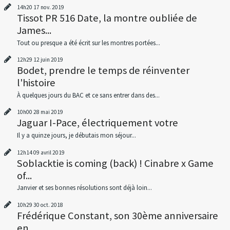
14h20
17
nov. 2019
Tissot PR 516 Date, la montre oubliée de
James...
Tout ou presque a été écrit sur les montres portées...
12h29
12
juin 2019
Bodet, prendre le temps de réinventer
l'histoire
À quelques jours du BAC et ce sans entrer dans des...
10h00
28
mai 2019
Jaguar I-Pace, électriquement votre
Il y a quinze jours, je débutais mon séjour...
12h14
09
avril 2019
Soblacktie is coming (back) ! Cinabre x Game
of...
Janvier et ses bonnes résolutions sont déjà loin...
10h29
30
oct. 2018
Frédérique Constant, son 30ème anniversaire
en...