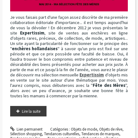
Je vous faisais part d'une façon assez discrète de ma première
collaboration éditoriale d'importance... il est temps aujourd'hui
de vous la dévoiler ! En décembre 2012 je vous présentais le
site
Expertissim
, site de ventes aux enchères en ligne
d'objets rares, précieux, de collection, de mode, artistiques...
Un site ayant la particularité de fonctionner sur le principe des
"
enchères hollandaises
" à savoir qu'un prix est fixé sur une
période et que ce prix possède une faculté de baisse. Oui, il
faudra trouver le bon compromis entre patience et niveau de
désirabilité des biens présentés pour acheter aux prix juste. À
partir de mai et ce jusqu'à la fin de l'année, vous aurez le plaisir
de découvrir ma sélection mensuelle
Expertissim
d'objets mis
en vente sur le site autour d'une thématique par mois. Vous
l'aurez compris, nous débuterons avec la "
Fête des Mères
",
alors avec un peu d'avance, je souhaite une bonne fête à
toutes les mamans à commencer par la mienne.
Lire la suite
Lien permanent
Catégories :
Objets de mode
,
Objets de rêve
,
Sélection shopping
,
Tendances culturelles
,
Tendances de marques
,