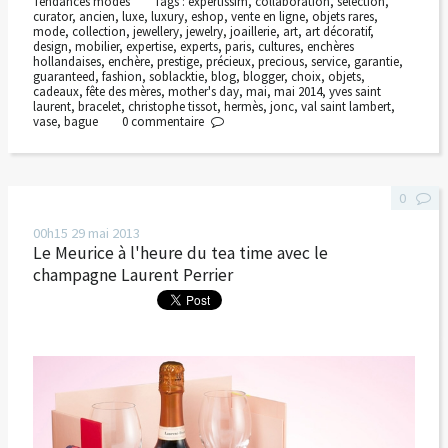
Tendances modes
Tags :
expertissim
,
collaboration
,
sélection
,
curator
,
ancien
,
luxe
,
luxury
,
eshop
,
vente en ligne
,
objets rares
,
mode
,
collection
,
jewellery
,
jewelry
,
joaillerie
,
art
,
art décoratif
,
design
,
mobilier
,
expertise
,
experts
,
paris
,
cultures
,
enchères
hollandaises
,
enchère
,
prestige
,
précieux
,
precious
,
service
,
garantie
,
guaranteed
,
fashion
,
soblacktie
,
blog
,
blogger
,
choix
,
objets
,
cadeaux
,
fête des mères
,
mother's day
,
mai
,
mai 2014
,
yves saint
laurent
,
bracelet
,
christophe tissot
,
hermès
,
jonc
,
val saint lambert
,
vase
,
bague
0
commentaire
0
00h15
29
mai 2013
Le Meurice à l'heure du tea time avec le
champagne Laurent Perrier