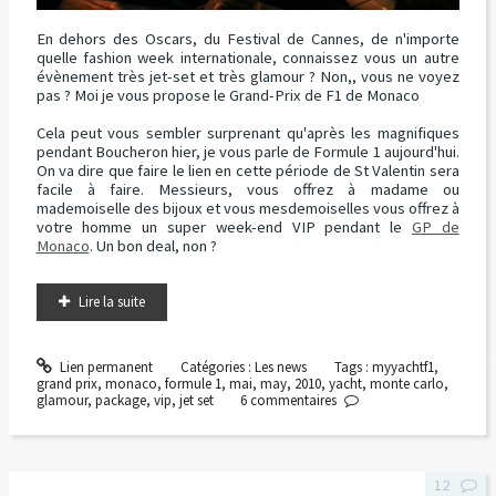
En dehors des Oscars, du Festival de Cannes, de n'importe
quelle fashion week internationale, connaissez vous un autre
évènement très jet-set et très glamour ? Non,, vous ne voyez
pas ? Moi je vous propose le Grand-Prix de F1 de Monaco
Cela peut vous sembler surprenant qu'après les magnifiques
pendant Boucheron hier, je vous parle de Formule 1 aujourd'hui.
On va dire que faire le lien en cette période de St Valentin sera
facile à faire. Messieurs, vous offrez à madame ou
mademoiselle des bijoux et vous mesdemoiselles vous offrez à
votre homme un super week-end VIP pendant le
GP de
Monaco
. Un bon deal, non ?
Lire la suite
Lien permanent
Catégories :
Les news
Tags :
myyachtf1
,
grand prix
,
monaco
,
formule 1
,
mai
,
may
,
2010
,
yacht
,
monte carlo
,
glamour
,
package
,
vip
,
jet set
6
commentaires
12