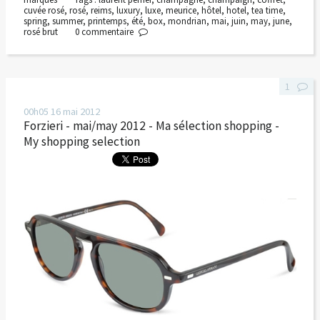
cuvée rosé
,
rosé
,
reims
,
luxury
,
luxe
,
meurice
,
hôtel
,
hotel
,
tea time
,
spring
,
summer
,
printemps
,
été
,
box
,
mondrian
,
mai
,
juin
,
may
,
june
,
rosé brut
0
commentaire
1
00h05
16
mai 2012
Forzieri - mai/may 2012 - Ma sélection shopping -
My shopping selection