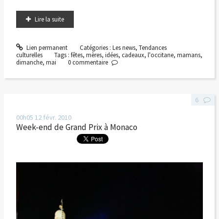
Lire la suite
Lien permanent
Catégories :
Les news
,
Tendances
culturelles
Tags :
fêtes
,
mères
,
idées
,
cadeaux
,
l'occitane
,
mamans
,
dimanche
,
mai
0
commentaire
6
00h05
12
févr. 2010
Week-end de Grand Prix à Monaco