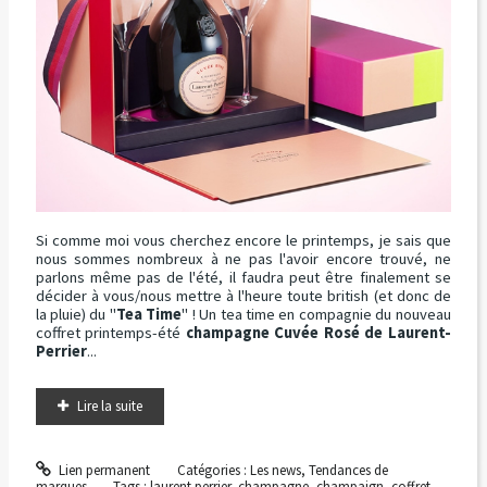
Si comme moi vous cherchez encore le printemps, je sais que
nous sommes nombreux à ne pas l'avoir encore trouvé, ne
parlons même pas de l'été, il faudra peut être finalement se
décider à vous/nous mettre à l'heure toute british (et donc de
la pluie) du "
Tea Time
" ! Un tea time en compagnie du nouveau
coffret printemps-été
champagne Cuvée Rosé de Laurent-
Perrier
...
Lire la suite
Lien permanent
Catégories :
Les news
,
Tendances de
marques
Tags :
laurent perrier
,
champagne
,
champaign
,
coffret
,