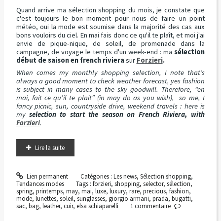
Quand arrive ma sélection shopping du mois, je constate que
c'est toujours le bon moment pour nous de faire un point
météo, oui la mode est soumise dans la majorité des cas aux
bons vouloirs du ciel. En mai fais donc ce qu'il te plaît, et moi j'ai
envie de pique-nique, de soleil, de promenade dans la
campagne, de voyage le temps d'un week-end : ma
sélection
début de saison en french riviera
sur
Forzieri
.
When comes my monthly shopping selection, I note that’s
always a good moment to check weather forecast, yes fashion
is subject in many cases to the sky goodwill. Therefore, “en
mai, fait ce qu’il te plait” (in may do as you wish), so me, I
fancy picnic, sun, countryside drive, weekend travels : here is
my
selection to start the season on French Riviera, with
Forzieri
.
Lire la suite
Lien permanent
Catégories :
Les news
,
Sélection shopping
,
Tendances modes
Tags :
forzieri
,
shopping
,
selector
,
sélection
,
spring
,
printemps
,
may
,
mai
,
luxe
,
luxury
,
rare
,
precious
,
fashion
,
mode
,
lunettes
,
soleil
,
sunglasses
,
giorgio armani
,
prada
,
bugatti
,
sac
,
bag
,
leather
,
cuir
,
elsa schiaparelli
1
commentaire