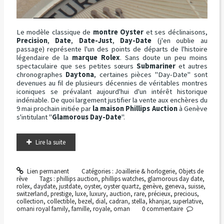
Le modèle classique de
montre Oyster
et ses déclinaisons,
Precision
,
Date
,
Date-Just
,
Day-Date
(j'en oublie au
passage) représente l'un des points de départs de l'histoire
légendaire de la
marque Rolex
. Sans doute un peu moins
spectaculaire que ses petites sœurs
Submariner
et autres
chronographes
Daytona
, certaines pièces "Day-Date" sont
devenues au fil de plusieurs décennies de véritables montres
iconiques se prévalant aujourd'hui d'un intérêt historique
indéniable. De quoi largement justifier la vente aux enchères du
9 mai prochain initiée par
la maison Phillips Auction
à Genève
s'intitulant "
Glamorous Day-Date
".
Lire la suite
Lien permanent
Catégories :
Joaillerie & horlogerie
,
Objets de
rêve
Tags :
phillips auction
,
phillips watches
,
glamorous day date
,
rolex
,
daydate
,
justdate
,
oyster
,
oyster quartz
,
genève
,
geneva
,
suisse
,
switzerland
,
prestige
,
luxe
,
luxury
,
auction
,
rare
,
précieux
,
precious
,
collection
,
collectible
,
bezel
,
dial
,
cadran
,
stella
,
khanjar
,
superlative
,
omani royal family
,
famille
,
royale
,
oman
0
commentaire