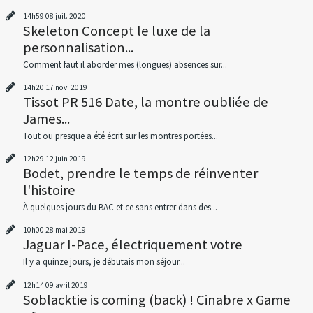
14h59
08
juil. 2020
Skeleton Concept le luxe de la
personnalisation...
Comment faut il aborder mes (longues) absences sur...
14h20
17
nov. 2019
Tissot PR 516 Date, la montre oubliée de
James...
Tout ou presque a été écrit sur les montres portées...
12h29
12
juin 2019
Bodet, prendre le temps de réinventer
l'histoire
À quelques jours du BAC et ce sans entrer dans des...
10h00
28
mai 2019
Jaguar I-Pace, électriquement votre
Il y a quinze jours, je débutais mon séjour...
12h14
09
avril 2019
Soblacktie is coming (back) ! Cinabre x Game