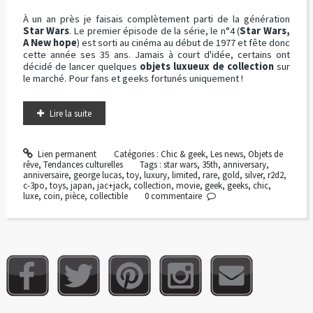
À un an près je faisais complètement parti de la génération
Star Wars
. Le premier épisode de la série, le n°4 (
Star Wars,
A New hope
) est sorti au cinéma au début de 1977 et fête donc
cette année ses 35 ans. Jamais à court d'idée, certains ont
décidé de lancer quelques
objets luxueux de collection
sur
le marché. Pour fans et geeks fortunés uniquement !
Lire la suite
Lien permanent
Catégories :
Chic & geek
,
Les news
,
Objets de
rêve
,
Tendances culturelles
Tags :
star wars
,
35th
,
anniversary
,
anniversaire
,
george lucas
,
toy
,
luxury
,
limited
,
rare
,
gold
,
silver
,
r2d2
,
c-3po
,
toys
,
japan
,
jac+jack
,
collection
,
movie
,
geek
,
geeks
,
chic
,
luxe
,
coin
,
pièce
,
collectible
0
commentaire