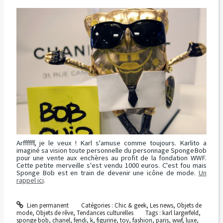
Arffffff, je le veux ! Karl s'amuse comme toujours. Karlito a
imaginé sa vision toute personnelle du personnage SpongeBob
pour une vente aux enchères au profit de la fondation WWF.
Cette petite merveille s'est vendu 1000 euros. C'est fou mais
Sponge Bob est en train de devenir une icône de mode.
Un
rappel ici
.
Lien permanent
Catégories :
Chic & geek
,
Les news
,
Objets de
mode
,
Objets de rêve
,
Tendances culturelles
Tags :
karl largerfeld
,
sponge bob
,
chanel
,
fendi
,
k
,
figurine
,
toy
,
fashion
,
paris
,
wwf
,
luxe
,