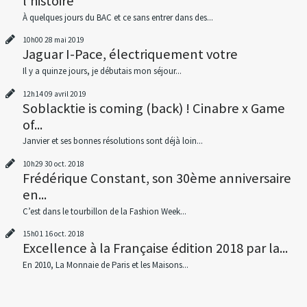
l'histoire
À quelques jours du BAC et ce sans entrer dans des...
10h00
28
mai 2019
Jaguar I-Pace, électriquement votre
Il y a quinze jours, je débutais mon séjour...
12h14
09
avril 2019
Soblacktie is coming (back) ! Cinabre x Game
of...
Janvier et ses bonnes résolutions sont déjà loin...
10h29
30
oct. 2018
Frédérique Constant, son 30ème anniversaire
en...
C’est dans le tourbillon de la Fashion Week...
15h01
16
oct. 2018
Excellence à la Française édition 2018 par la...
En 2010, La Monnaie de Paris et les Maisons...