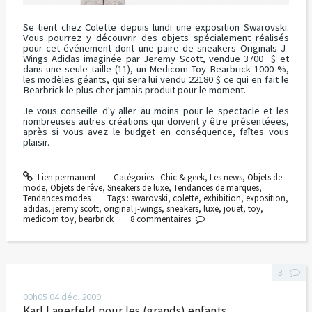
Se tient chez Colette depuis lundi une exposition Swarovski.
Vous pourrez y découvrir des objets spécialement réalisés
pour cet événement dont une paire de sneakers Originals J-
Wings Adidas imaginée par Jeremy Scott, vendue 3700 $ et
dans une seule taille (11), un Medicom Toy Bearbrick 1000 %,
les modèles géants, qui sera lui vendu 22180 $ ce qui en fait le
Bearbrick le plus cher jamais produit pour le moment.
Je vous conseille d'y aller au moins pour le spectacle et les
nombreuses autres créations qui doivent y être présentéees,
après si vous avez le budget en conséquence, faîtes vous
plaisir.
Lien permanent
Catégories :
Chic & geek
,
Les news
,
Objets de
mode
,
Objets de rêve
,
Sneakers de luxe
,
Tendances de marques
,
Tendances modes
Tags :
swarovski
,
colette
,
exhibition
,
exposition
,
adidas
,
jeremy scott
,
original j-wings
,
sneakers
,
luxe
,
jouet
,
toy
,
medicom toy
,
bearbrick
8
commentaires
3
00h05
04
déc. 2009
Karl Lagerfeld pour les (grands) enfants