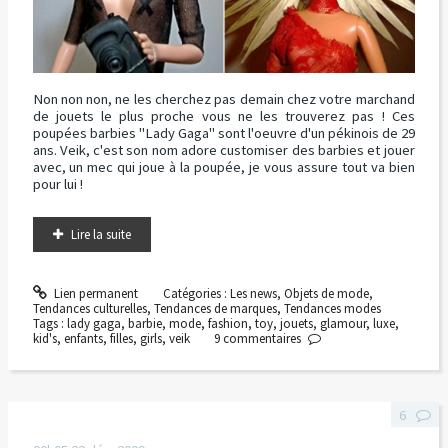
Non non non, ne les cherchez pas demain chez votre marchand
de jouets le plus proche vous ne les trouverez pas ! Ces
poupées barbies "Lady Gaga" sont l'oeuvre d'un pékinois de 29
ans. Veik, c'est son nom adore customiser des barbies et jouer
avec, un mec qui joue à la poupée, je vous assure tout va bien
pour lui !
Lire la suite
Lien permanent
Catégories :
Les news
,
Objets de mode
,
Tendances culturelles
,
Tendances de marques
,
Tendances modes
Tags :
lady gaga
,
barbie
,
mode
,
fashion
,
toy
,
jouets
,
glamour
,
luxe
,
kid's
,
enfants
,
filles
,
girls
,
veik
9
commentaires
6