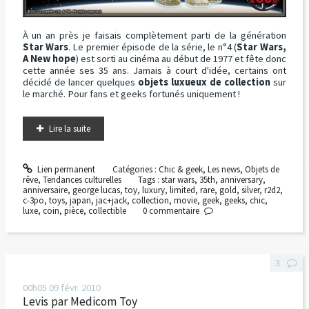
À un an près je faisais complètement parti de la génération
Star Wars
. Le premier épisode de la série, le n°4 (
Star Wars,
A New hope
) est sorti au cinéma au début de 1977 et fête donc
cette année ses 35 ans. Jamais à court d'idée, certains ont
décidé de lancer quelques
objets luxueux de collection
sur
le marché. Pour fans et geeks fortunés uniquement !
Lire la suite
Lien permanent
Catégories :
Chic & geek
,
Les news
,
Objets de
rêve
,
Tendances culturelles
Tags :
star wars
,
35th
,
anniversary
,
anniversaire
,
george lucas
,
toy
,
luxury
,
limited
,
rare
,
gold
,
silver
,
r2d2
,
c-3po
,
toys
,
japan
,
jac+jack
,
collection
,
movie
,
geek
,
geeks
,
chic
,
luxe
,
coin
,
pièce
,
collectible
0
commentaire
3
00h05
09
févr. 2010
Levis par Medicom Toy