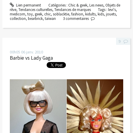
Lien permanent
Catégories :
Chic & geek
,
Les news
,
Objets de
rêve
,
Tendances culturelles
,
Tendances de marques
Tags :
levi's
,
medicom
,
toy
,
geek
,
chic
,
soblacktie
,
fashion
,
kidults
,
kids
,
jouets
,
collection
,
bearbrick
,
taïwan
3
commentaires
9
00h05
06
janv. 2010
Barbie vs Lady Gaga