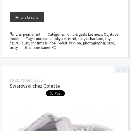
Lire la suite
Lien permanent
Catégories :
Chic & geek
,
Les news
,
Objets de
mode
Tags :
uncleyork
,
tokyo element
,
terry richardson
,
toy
,
figure
,
jouet
,
christmass
,
noël
,
kidult
,
fashion
,
photographer
,
sexy
,
sisley
6
commentaires
8
10h21
09
déc. 2009
Swarovski chez Colette