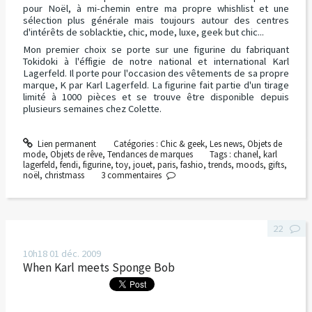
pour Noël, à mi-chemin entre ma propre whishlist et une
sélection plus générale mais toujours autour des centres
d'intérêts de soblacktie, chic, mode, luxe, geek but chic...
Mon premier choix se porte sur une figurine du fabriquant
Tokidoki à l'éffigie de notre national et international Karl
Lagerfeld. Il porte pour l'occasion des vêtements de sa propre
marque, K par Karl Lagerfeld. La figurine fait partie d'un tirage
limité à 1000 pièces et se trouve être disponible depuis
plusieurs semaines chez Colette.
Lien permanent
Catégories :
Chic & geek
,
Les news
,
Objets de
mode
,
Objets de rêve
,
Tendances de marques
Tags :
chanel
,
karl
lagerfeld
,
fendi
,
figurine
,
toy
,
jouet
,
paris
,
fashio
,
trends
,
moods
,
gifts
,
noël
,
christmass
3
commentaires
22
10h18
01
déc. 2009
When Karl meets Sponge Bob