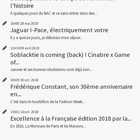
l'histoire
À quelques jours du BAC et ce sans entrer dans des...
10h00
28
mai 2019
Jaguar I-Pace, électriquement votre
Il y a quinze jours, je débutais mon séjour...
12h14
09
avril 2019
Soblacktie is coming (back) ! Cinabre x Game
of...
Janvier et ses bonnes résolutions sont déjà loin...
10h29
30
oct. 2018
Frédérique Constant, son 30ème anniversaire
en...
C’est dans le tourbillon de la Fashion Week...
15h01
16
oct. 2018
Excellence à la Française édition 2018 par la...
En 2010, La Monnaie de Paris et les Maisons...