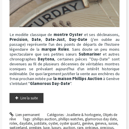
Le modèle classique de
montre Oyster
et ses déclinaisons,
Precision
,
Date
,
Date-Just
,
Day-Date
(j'en oublie au
passage) représente l'un des points de départs de l'histoire
légendaire de la
marque Rolex
. Sans doute un peu moins
spectaculaire que ses petites sœurs
Submariner
et autres
chronographes
Daytona
, certaines pièces "Day-Date" sont
devenues au fil de plusieurs décennies de véritables montres
iconiques se prévalant aujourd'hui d'un intérêt historique
indéniable. De quoi largement justifier la vente aux enchères du
9 mai prochain initiée par
la maison Phillips Auction
à Genève
s'intitulant "
Glamorous Day-Date
".
Lire la suite
Lien permanent
Catégories :
Joaillerie & horlogerie
,
Objets de
rêve
Tags :
phillips auction
,
phillips watches
,
glamorous day date
,
rolex
,
daydate
,
justdate
,
oyster
,
oyster quartz
,
genève
,
geneva
,
suisse
,
switzerland
,
prestige
,
luxe
,
luxury
,
auction
,
rare
,
précieux
,
precious
,