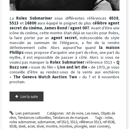
La
Rolex Submariner
sous différentes références
6538
,
5513
et
16800
aura équipé le poignet du plus
célèbre agent
secret du cinéma
,
James Bond
l’
agent 007
. Avant d’être une
icône du cinéma, cette montre était déjà un succès pour Rolex,
la faire porter par un
agent secret
, indissociable du style
masculin au summum de l’élégance, a fini de la rendre
définitivement culte. Alors aujourd’hui quand
la maison
Phillips
vous propose d’acquérir une part du rêve, une part du
mythe, il est impossible de passer à côté. Alors si vous ne
voulez pas manquer la
Rolex Submariner
référence 5513 «
Q
Buzz saw
» issue du film «
Live and let die
» de 1973, je vous
conseille d’être au rendez-vous de la vente aux enchères
«
The Geneva Watch Auction Two
» du 7 et 8 novembre
prochain.
Lire la suite
Lien permanent
Catégories :
Art de vivre
,
Les news
,
Objets de
rêve
,
Tendances culturelles
,
Tendances de marques
Tags :
rolex
,
rolex submariner
,
submariner
,
ref 5513
,
5513
,
référence 5513
,
ref 6538
,
6538
,
steel
,
acier
,
diver
,
montre
,
montres
,
plongée
,
sean connery
,