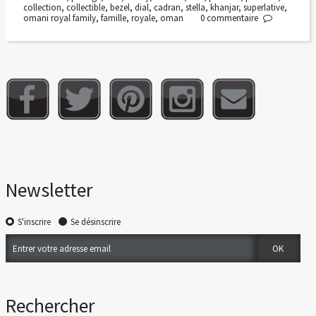
collection
,
collectible
,
bezel
,
dial
,
cadran
,
stella
,
khanjar
,
superlative
,
omani royal family
,
famille
,
royale
,
oman
0
commentaire
Newsletter
S'inscrire
Se désinscrire
Rechercher