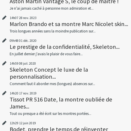
Aston Martin Vantage S, le coup de maître !
Je n’ai jamais caché à personne mon admiration et...
14h07
28
nov. 2023
Marlon Brando et sa montre Marc Nicolet skin...
Trois longues années sans la moindre publication sur...
09h48
01
déc. 2020
Le prestige de la confidentialité, Skeleton...
En juillet dernier j'avais le plaisir de vous faire...
14h59
08
juil. 2020
Skeleton Concept le luxe de la
personnalisation...
Comment faut il aborder mes (longues) absences sur...
14h20
17
nov. 2019
Tissot PR 516 Date, la montre oubliée de
James...
Tout ou presque a été écrit sur les montres portées...
12h29
12
juin 2019
Bodet, prendre le temps de réinventer