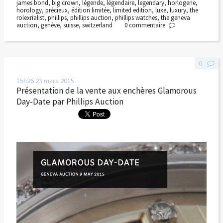
james bond
,
big crown
,
légende
,
légendaire
,
legendary
,
horlogerie
,
horology
,
précieux
,
édition limitée
,
limited edition
,
luxe
,
luxury
,
the
rolexrialist
,
phillips
,
phillips auction
,
phillips watches
,
the geneva
auction
,
genève
,
suisse
,
switzerland
0
commentaire
0
15h26
23
mars 2015
Présentation de la vente aux enchères Glamorous
Day-Date par Phillips Auction