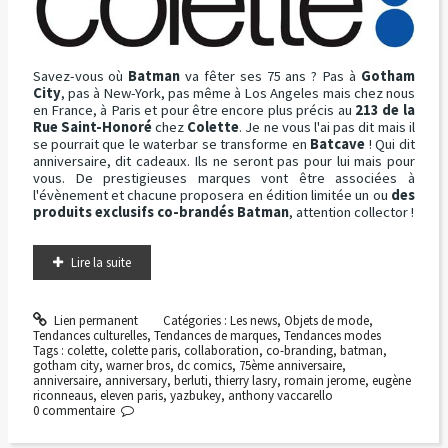
Savez-vous où
Batman
va fêter ses 75 ans ? Pas à
Gotham
City
, pas à New-York, pas même à Los Angeles mais chez nous
en France, à Paris et pour être encore plus précis au
213 de la
Rue Saint-Honoré
chez
Colette
. Je ne vous l'ai pas dit mais il
se pourrait que le waterbar se transforme en
Batcave
! Qui dit
anniversaire, dit cadeaux. Ils ne seront pas pour lui mais pour
vous. De prestigieuses marques vont être associées à
l'évènement et chacune proposera en édition limitée un ou
des
produits exclusifs co-brandés Batman
, attention collector !
Lire la suite
Lien permanent
Catégories :
Les news
,
Objets de mode
,
Tendances culturelles
,
Tendances de marques
,
Tendances modes
Tags :
colette
,
colette paris
,
collaboration
,
co-branding
,
batman
,
gotham city
,
warner bros
,
dc comics
,
75ème anniversaire
,
anniversaire
,
anniversary
,
berluti
,
thierry lasry
,
romain jerome
,
eugène
riconneaus
,
eleven paris
,
yazbukey
,
anthony vaccarello
0
commentaire