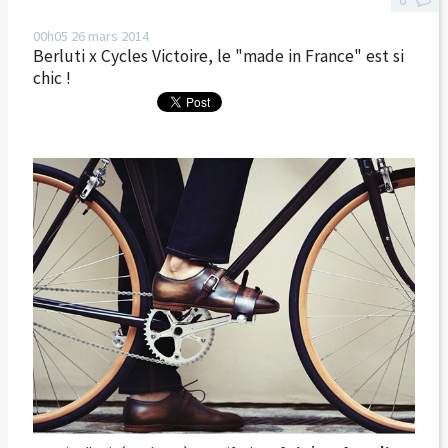
0
00h05
26
mars 2014
Berluti x Cycles Victoire, le "made in France" est si
chic !