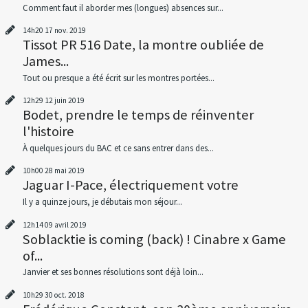
Comment faut il aborder mes (longues) absences sur...
14h20
17
nov. 2019
Tissot PR 516 Date, la montre oubliée de
James...
Tout ou presque a été écrit sur les montres portées...
12h29
12
juin 2019
Bodet, prendre le temps de réinventer
l'histoire
À quelques jours du BAC et ce sans entrer dans des...
10h00
28
mai 2019
Jaguar I-Pace, électriquement votre
Il y a quinze jours, je débutais mon séjour...
12h14
09
avril 2019
Soblacktie is coming (back) ! Cinabre x Game
of...
Janvier et ses bonnes résolutions sont déjà loin...
10h29
30
oct. 2018