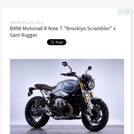
0
00h44
29
avril 2014
BMW Motorrad R Nine T "Brooklyn Scrambler" x
Gant Rugger