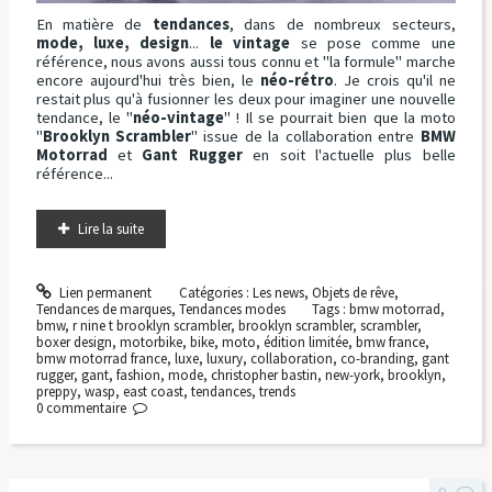
En matière de
tendances
, dans de nombreux secteurs,
mode, luxe, design
...
le vintage
se pose comme une
référence, nous avons aussi tous connu et "la formule" marche
encore aujourd'hui très bien, le
néo-rétro
. Je crois qu'il ne
restait plus qu'à fusionner les deux pour imaginer une nouvelle
tendance, le "
néo-vintage
" ! Il se pourrait bien que la moto
"
Brooklyn Scrambler
" issue de la collaboration entre
BMW
Motorrad
et
Gant Rugger
en soit l'actuelle plus belle
référence...
Lire la suite
Lien permanent
Catégories :
Les news
,
Objets de rêve
,
Tendances de marques
,
Tendances modes
Tags :
bmw motorrad
,
bmw
,
r nine t brooklyn scrambler
,
brooklyn scrambler
,
scrambler
,
boxer design
,
motorbike
,
bike
,
moto
,
édition limitée
,
bmw france
,
bmw motorrad france
,
luxe
,
luxury
,
collaboration
,
co-branding
,
gant
rugger
,
gant
,
fashion
,
mode
,
christopher bastin
,
new-york
,
brooklyn
,
preppy
,
wasp
,
east coast
,
tendances
,
trends
0
commentaire