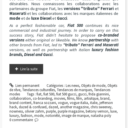
désirables. Nous connaissons les collaborations avec les
partenaires du groupe Fiat, les
versions "tributo" Ferrari
et
Maserati
et les collaborations avec les marques italiennes de
mode
et de
luxe
Diesel
et
Gucci
.
As a perfect fashionable car,
Fiat 500
continues its nice
commercial and industrial journey. In order to carry on this
success story, Fiat didn’t hesitate to propose
co-branded
versions
either original or likeable. We know
partnership
with
other brands from Fiat, led to
"tributo" Ferrari and Maserati
versions, as well as partnership with italian
luxury fashion
brands, Diesel and Gucci
.
Lire la suite
Lien permanent
Catégories :
Les news
,
Objets de mode
,
Objets
de rêve
,
Tendances culturelles
,
Tendances de marques
,
Tendances
modes
Tags :
fiat
,
fiat 500
,
fiat 500 gucci
,
gucci
,
frida giannini
,
collaboration
,
co-branding
,
movies
,
films
,
film
,
artisitque
,
brand
,
brand content
,
franca sozzani
,
vogue
,
vogue italia
,
italie
,
jefferson
hack
,
dazed & confused
,
dazed
,
another magazine
,
chris sweeney
,
nowness
,
olivier zahm
,
purple
,
purple magazine
,
betony vernon
,
luxe
,
luxury
,
fashion
,
mode
,
notoriété
,
image de marque
,
natasha poly
0
commentaire