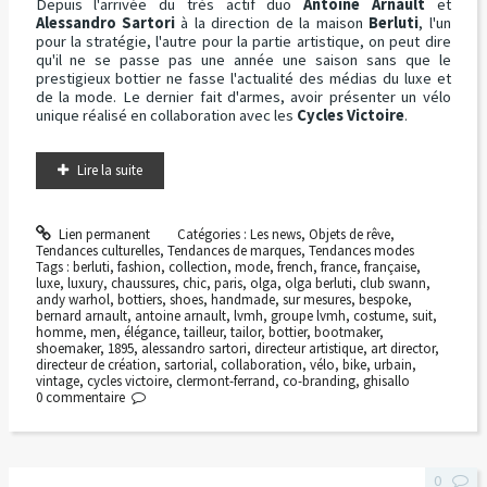
Depuis l'arrivée du très actif duo
Antoine Arnault
et
Alessandro Sartori
à la direction de la maison
Berluti
, l'un
pour la stratégie, l'autre pour la partie artistique, on peut dire
qu'il ne se passe pas une année une saison sans que le
prestigieux bottier ne fasse l'actualité des médias du luxe et
de la mode. Le dernier fait d'armes, avoir présenter un vélo
unique réalisé en collaboration avec les
Cycles Victoire
.
Lire la suite
Lien permanent
Catégories :
Les news
,
Objets de rêve
,
Tendances culturelles
,
Tendances de marques
,
Tendances modes
Tags :
berluti
,
fashion
,
collection
,
mode
,
french
,
france
,
française
,
luxe
,
luxury
,
chaussures
,
chic
,
paris
,
olga
,
olga berluti
,
club swann
,
andy warhol
,
bottiers
,
shoes
,
handmade
,
sur mesures
,
bespoke
,
bernard arnault
,
antoine arnault
,
lvmh
,
groupe lvmh
,
costume
,
suit
,
homme
,
men
,
élégance
,
tailleur
,
tailor
,
bottier
,
bootmaker
,
shoemaker
,
1895
,
alessandro sartori
,
directeur artistique
,
art director
,
directeur de création
,
sartorial
,
collaboration
,
vélo
,
bike
,
urbain
,
vintage
,
cycles victoire
,
clermont-ferrand
,
co-branding
,
ghisallo
0
commentaire
0