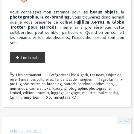
Vous connaissez mon attirance pour les
beaux objets
, la
photographie
, le
co-branding
, vous trouverez donc normal
que je vous présente ce coffret
Fujifilm X-Pro1 & Globe
Trotter pour Harrods
, même si à première vue cette
collaboration peut sembler particulière. Quand on en connaît
les tenants et les aboutissants, l'explication prend tout son
sens.
Lire la suite
Lien permanent
Catégories :
Chic & geek
,
Les news
,
Objets de
rêve
,
Tendances culturelles
,
Tendances de marques
Tags :
fujifilm x-
pro1
,
globe trotter
,
co-branding
,
harrods
,
london
,
londres
,
apn
,
numerique
,
camera
,
luxe
,
luxury
,
photographie
,
photographer
,
limited
,
edition
,
traveller
,
luggage
,
bagages
,
mallette
,
malletier
,
fuji
,
fujifilm
,
mirrorless
0
commentaire
0
00h05
15
juil. 2011