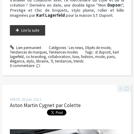
création ? Dernière en date, une double ligne "Mon
Dupon
t",
Prestige et Chic de briquets, stylo plume, roller et bille
imaginées par
Karl Lagerfeld
pour la maison S.T. Dupont.
Lire la suite
Lien permanent
Catégories :
Les news
,
Objets de mode
,
Tendances de marques
,
Tendances modes
Tags :
st dupont
,
karl
lagerfeld
,
co-branding
,
collaboration
,
luxe
,
fashion
,
mode
,
paris
,
élégance
,
stylo
,
librairie
,
7l
,
tendances
,
trends
0
commentaire
0
00h05
28
juin 2011
Aston Martin Cygnet par Colette