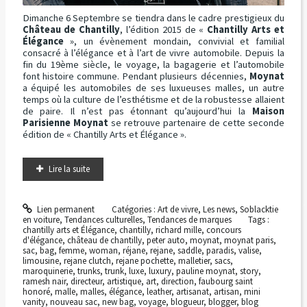
Dimanche 6 Septembre se tiendra dans le cadre prestigieux du
Château de Chantilly
, l’édition 2015 de «
Chantilly Arts et
Élégance
», un évènement mondain, convivial et familial
consacré à l’élégance et à l’art de vivre automobile. Depuis la
fin du 19ème siècle, le voyage, la bagagerie et l’automobile
font histoire commune. Pendant plusieurs décennies,
Moynat
a équipé les automobiles de ses luxueuses malles, un autre
temps où la culture de l’esthétisme et de la robustesse allaient
de paire. Il n’est pas étonnant qu’aujourd’hui la
Maison
Parisienne Moynat
se retrouve partenaire de cette seconde
édition de « Chantilly Arts et Élégance ».
Lire la suite
Lien permanent
Catégories :
Art de vivre
,
Les news
,
Soblacktie
en voiture
,
Tendances culturelles
,
Tendances de marques
Tags :
chantilly arts et Élégance
,
chantilly
,
richard mille
,
concours
d'élégance
,
château de chantilly
,
peter auto
,
moynat
,
moynat paris
,
sac
,
bag
,
femme
,
woman
,
réjane
,
rejane
,
saddle
,
paradis
,
valise
,
limousine
,
rejane clutch
,
rejane pochette
,
malletier
,
sacs
,
maroquinerie
,
trunks
,
trunk
,
luxe
,
luxury
,
pauline moynat
,
story
,
ramesh nair
,
directeur
,
artistique
,
art
,
direction
,
faubourg saint
honoré
,
malle
,
malles
,
élégance
,
leather
,
artisanat
,
artisan
,
mini
vanity
,
nouveau sac
,
new bag
,
voyage
,
blogueur
,
blogger
,
blog