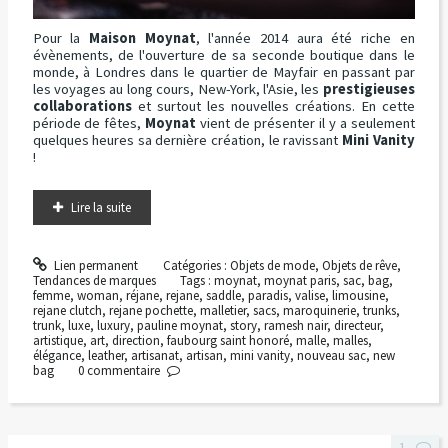
Pour la
Maison Moynat
, l'année 2014 aura été riche en
évènements, de l'ouverture de sa seconde boutique dans le
monde, à Londres dans le quartier de Mayfair en passant par
les voyages au long cours, New-York, l'Asie, les
prestigieuses
collaborations
et surtout les nouvelles créations. En cette
période de fêtes,
Moynat
vient de présenter il y a seulement
quelques heures sa dernière création, le ravissant
Mini Vanity
!
Lire la suite
Lien permanent
Catégories :
Objets de mode
,
Objets de rêve
,
Tendances de marques
Tags :
moynat
,
moynat paris
,
sac
,
bag
,
femme
,
woman
,
réjane
,
rejane
,
saddle
,
paradis
,
valise
,
limousine
,
rejane clutch
,
rejane pochette
,
malletier
,
sacs
,
maroquinerie
,
trunks
,
trunk
,
luxe
,
luxury
,
pauline moynat
,
story
,
ramesh nair
,
directeur
,
artistique
,
art
,
direction
,
faubourg saint honoré
,
malle
,
malles
,
élégance
,
leather
,
artisanat
,
artisan
,
mini vanity
,
nouveau sac
,
new
bag
0
commentaire
1