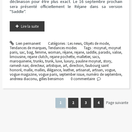
déclinaison pour être plus exact. Le 16 septembre prochain
sera présenté officiellement le Réjane dans sa version
"Saddle".
Lire la suite
Lien permanent
Catégories :
Les news
,
Objets de mode
,
Tendances de marques
,
Tendances modes
Tags :
moynat
,
moynat
paris
,
sac
,
bag
,
femme
,
woman
,
réjane
,
rejane
,
saddle
,
paradis
,
valise
,
limousine
,
rejane clutch
,
rejane pochette
,
malletier
,
sacs
,
maroquinerie
,
trunks
,
trunk
,
luxe
,
luxury
,
pauline moynat
,
story
,
ramesh nair
,
directeur
,
artistique
,
art
,
direction
,
faubourg saint
honoré
,
malle
,
malles
,
élégance
,
leather
,
artisanat
,
artisan
,
vogue
,
vogue magazine
,
vogue paris
,
september issue
,
numéro de septembre
,
andreea diaconu
,
gilles bensimon
0
commentaire
1
2
3
4
Page suivante