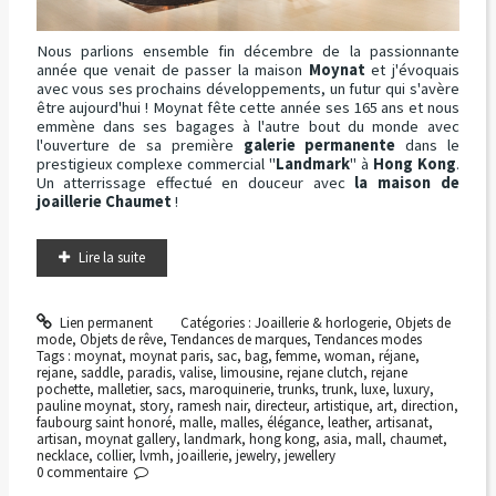
Nous parlions ensemble fin décembre de la passionnante
année que venait de passer la maison
Moynat
et j'évoquais
avec vous ses prochains développements, un futur qui s'avère
être aujourd'hui ! Moynat fête cette année ses 165 ans et nous
emmène dans ses bagages à l'autre bout du monde avec
l'ouverture de sa première
galerie permanente
dans le
prestigieux complexe commercial "
Landmark
" à
Hong Kong
.
Un atterrissage effectué en douceur avec
la maison de
joaillerie Chaumet
!
Lire la suite
Lien permanent
Catégories :
Joaillerie & horlogerie
,
Objets de
mode
,
Objets de rêve
,
Tendances de marques
,
Tendances modes
Tags :
moynat
,
moynat paris
,
sac
,
bag
,
femme
,
woman
,
réjane
,
rejane
,
saddle
,
paradis
,
valise
,
limousine
,
rejane clutch
,
rejane
pochette
,
malletier
,
sacs
,
maroquinerie
,
trunks
,
trunk
,
luxe
,
luxury
,
pauline moynat
,
story
,
ramesh nair
,
directeur
,
artistique
,
art
,
direction
,
faubourg saint honoré
,
malle
,
malles
,
élégance
,
leather
,
artisanat
,
artisan
,
moynat gallery
,
landmark
,
hong kong
,
asia
,
mall
,
chaumet
,
necklace
,
collier
,
lvmh
,
joaillerie
,
jewelry
,
jewellery
0
commentaire