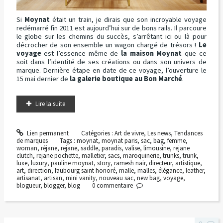
Si
Moynat
était un train, je dirais que son incroyable voyage
redémarré fin 2011 est aujourd’hui sur de bons rails. Il parcoure
le globe sur les chemins du succès, s’arrêtant ici ou là pour
décrocher de son ensemble un wagon chargé de trésors !
Le
voyage
est l’essence même de
la maison Moynat
que ce
soit dans l’identité de ses créations ou dans son univers de
marque. Dernière étape en date de ce voyage, l’ouverture le
15 mai dernier de
la galerie boutique au Bon Marché
.
Lire la suite
Lien permanent
Catégories :
Art de vivre
,
Les news
,
Tendances
de marques
Tags :
moynat
,
moynat paris
,
sac
,
bag
,
femme
,
woman
,
réjane
,
rejane
,
saddle
,
paradis
,
valise
,
limousine
,
rejane
clutch
,
rejane pochette
,
malletier
,
sacs
,
maroquinerie
,
trunks
,
trunk
,
luxe
,
luxury
,
pauline moynat
,
story
,
ramesh nair
,
directeur
,
artistique
,
art
,
direction
,
faubourg saint honoré
,
malle
,
malles
,
élégance
,
leather
,
artisanat
,
artisan
,
mini vanity
,
nouveau sac
,
new bag
,
voyage
,
blogueur
,
blogger
,
blog
0
commentaire