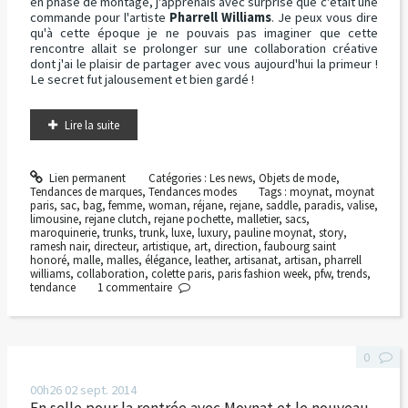
en phase de montage, j'apprenais avec surprise que c'était une
commande pour l'artiste
Pharrell Williams
. Je peux vous dire
qu'à cette époque je ne pouvais pas imaginer que cette
rencontre allait se prolonger sur une collaboration créative
dont j'ai le plaisir de partager avec vous aujourd'hui la primeur !
Le secret fut jalousement et bien gardé !
Lire la suite
Lien permanent
Catégories :
Les news
,
Objets de mode
,
Tendances de marques
,
Tendances modes
Tags :
moynat
,
moynat
paris
,
sac
,
bag
,
femme
,
woman
,
réjane
,
rejane
,
saddle
,
paradis
,
valise
,
limousine
,
rejane clutch
,
rejane pochette
,
malletier
,
sacs
,
maroquinerie
,
trunks
,
trunk
,
luxe
,
luxury
,
pauline moynat
,
story
,
ramesh nair
,
directeur
,
artistique
,
art
,
direction
,
faubourg saint
honoré
,
malle
,
malles
,
élégance
,
leather
,
artisanat
,
artisan
,
pharrell
williams
,
collaboration
,
colette paris
,
paris fashion week
,
pfw
,
trends
,
tendance
1
commentaire
0
00h26
02
sept. 2014
En selle pour la rentrée avec Moynat et le nouveau