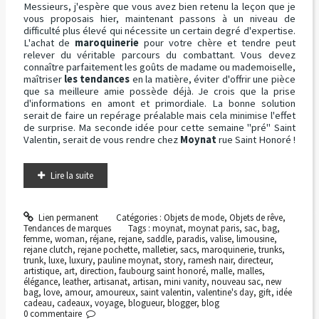
Messieurs, j'espère que vous avez bien retenu la leçon que je
vous proposais hier, maintenant passons à un niveau de
difficulté plus élevé qui nécessite un certain degré d'expertise.
L'achat de
maroquinerie
pour votre chère et tendre peut
relever du véritable parcours du combattant. Vous devez
connaître parfaitement les goûts de madame ou mademoiselle,
maîtriser
les tendances
en la matière, éviter d'offrir une pièce
que sa meilleure amie possède déjà. Je crois que la prise
d'informations en amont et primordiale. La bonne solution
serait de faire un repérage préalable mais cela minimise l'effet
de surprise. Ma seconde idée pour cette semaine "pré" Saint
Valentin, serait de vous rendre chez
Moynat
rue Saint Honoré !
Lire la suite
Lien permanent
Catégories :
Objets de mode
,
Objets de rêve
,
Tendances de marques
Tags :
moynat
,
moynat paris
,
sac
,
bag
,
femme
,
woman
,
réjane
,
rejane
,
saddle
,
paradis
,
valise
,
limousine
,
rejane clutch
,
rejane pochette
,
malletier
,
sacs
,
maroquinerie
,
trunks
,
trunk
,
luxe
,
luxury
,
pauline moynat
,
story
,
ramesh nair
,
directeur
,
artistique
,
art
,
direction
,
faubourg saint honoré
,
malle
,
malles
,
élégance
,
leather
,
artisanat
,
artisan
,
mini vanity
,
nouveau sac
,
new
bag
,
love
,
amour
,
amoureux
,
saint valentin
,
valentine's day
,
gift
,
idée
cadeau
,
cadeaux
,
voyage
,
blogueur
,
blogger
,
blog
0
commentaire