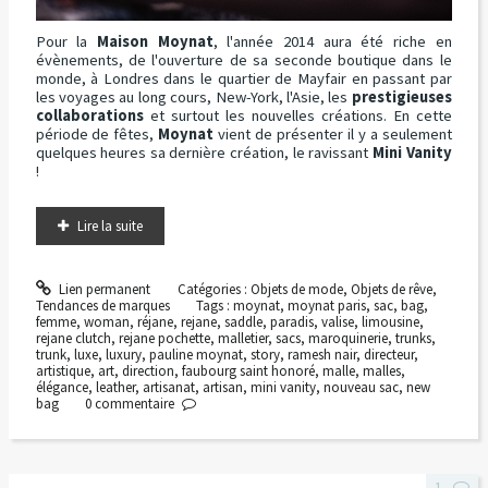
Pour la
Maison Moynat
, l'année 2014 aura été riche en
évènements, de l'ouverture de sa seconde boutique dans le
monde, à Londres dans le quartier de Mayfair en passant par
les voyages au long cours, New-York, l'Asie, les
prestigieuses
collaborations
et surtout les nouvelles créations. En cette
période de fêtes,
Moynat
vient de présenter il y a seulement
quelques heures sa dernière création, le ravissant
Mini Vanity
!
Lire la suite
Lien permanent
Catégories :
Objets de mode
,
Objets de rêve
,
Tendances de marques
Tags :
moynat
,
moynat paris
,
sac
,
bag
,
femme
,
woman
,
réjane
,
rejane
,
saddle
,
paradis
,
valise
,
limousine
,
rejane clutch
,
rejane pochette
,
malletier
,
sacs
,
maroquinerie
,
trunks
,
trunk
,
luxe
,
luxury
,
pauline moynat
,
story
,
ramesh nair
,
directeur
,
artistique
,
art
,
direction
,
faubourg saint honoré
,
malle
,
malles
,
élégance
,
leather
,
artisanat
,
artisan
,
mini vanity
,
nouveau sac
,
new
bag
0
commentaire
1