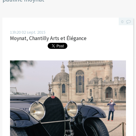
0
13h20
02
sept. 2015
Moynat, Chantilly Arts et Élégance