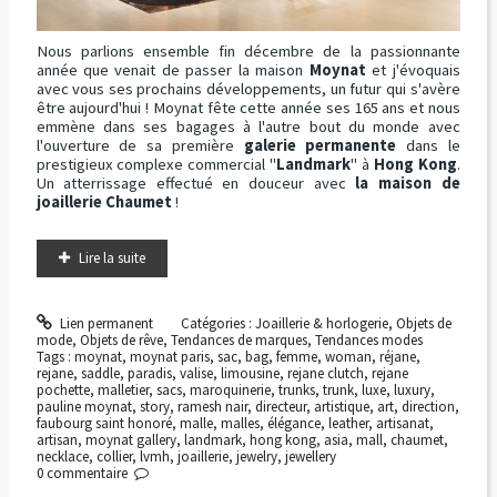
Nous parlions ensemble fin décembre de la passionnante
année que venait de passer la maison
Moynat
et j'évoquais
avec vous ses prochains développements, un futur qui s'avère
être aujourd'hui ! Moynat fête cette année ses 165 ans et nous
emmène dans ses bagages à l'autre bout du monde avec
l'ouverture de sa première
galerie permanente
dans le
prestigieux complexe commercial "
Landmark
" à
Hong Kong
.
Un atterrissage effectué en douceur avec
la maison de
joaillerie Chaumet
!
Lire la suite
Lien permanent
Catégories :
Joaillerie & horlogerie
,
Objets de
mode
,
Objets de rêve
,
Tendances de marques
,
Tendances modes
Tags :
moynat
,
moynat paris
,
sac
,
bag
,
femme
,
woman
,
réjane
,
rejane
,
saddle
,
paradis
,
valise
,
limousine
,
rejane clutch
,
rejane
pochette
,
malletier
,
sacs
,
maroquinerie
,
trunks
,
trunk
,
luxe
,
luxury
,
pauline moynat
,
story
,
ramesh nair
,
directeur
,
artistique
,
art
,
direction
,
faubourg saint honoré
,
malle
,
malles
,
élégance
,
leather
,
artisanat
,
artisan
,
moynat gallery
,
landmark
,
hong kong
,
asia
,
mall
,
chaumet
,
necklace
,
collier
,
lvmh
,
joaillerie
,
jewelry
,
jewellery
0
commentaire