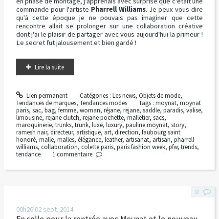
en phase de montage, j'apprenais avec surprise que c'était une
commande pour l'artiste
Pharrell Williams
. Je peux vous dire
qu'à cette époque je ne pouvais pas imaginer que cette
rencontre allait se prolonger sur une collaboration créative
dont j'ai le plaisir de partager avec vous aujourd'hui la primeur !
Le secret fut jalousement et bien gardé !
Lire la suite
Lien permanent
Catégories :
Les news
,
Objets de mode
,
Tendances de marques
,
Tendances modes
Tags :
moynat
,
moynat
paris
,
sac
,
bag
,
femme
,
woman
,
réjane
,
rejane
,
saddle
,
paradis
,
valise
,
limousine
,
rejane clutch
,
rejane pochette
,
malletier
,
sacs
,
maroquinerie
,
trunks
,
trunk
,
luxe
,
luxury
,
pauline moynat
,
story
,
ramesh nair
,
directeur
,
artistique
,
art
,
direction
,
faubourg saint
honoré
,
malle
,
malles
,
élégance
,
leather
,
artisanat
,
artisan
,
pharrell
williams
,
collaboration
,
colette paris
,
paris fashion week
,
pfw
,
trends
,
tendance
1
commentaire
0
00h26
02
sept. 2014
En selle pour la rentrée avec Moynat et le nouveau