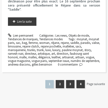
déclinaison pour être plus exact. Le 16 septembre prochain
sera présenté officiellement le Réjane dans sa version
"Saddle".
Lire la suite
Lien permanent
Catégories :
Les news
,
Objets de mode
,
Tendances de marques
,
Tendances modes
Tags :
moynat
,
moynat
paris
,
sac
,
bag
,
femme
,
woman
,
réjane
,
rejane
,
saddle
,
paradis
,
valise
,
limousine
,
rejane clutch
,
rejane pochette
,
malletier
,
sacs
,
maroquinerie
,
trunks
,
trunk
,
luxe
,
luxury
,
pauline moynat
,
story
,
ramesh nair
,
directeur
,
artistique
,
art
,
direction
,
faubourg saint
honoré
,
malle
,
malles
,
élégance
,
leather
,
artisanat
,
artisan
,
vogue
,
vogue magazine
,
vogue paris
,
september issue
,
numéro de septembre
,
andreea diaconu
,
gilles bensimon
0
commentaire
1
2
3
4
Page suivante