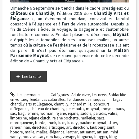
Dimanche 6 Septembre se tiendra dans le cadre prestigieux du
Château de Chantilly
, l’édition 2015 de «
Chantilly Arts et
Élégance
», un évènement mondain, convivial et familial
consacré à l’élégance et à l’art de vivre automobile. Depuis la
fin du 19ème siècle, le voyage, la bagagerie et l’automobile
font histoire commune. Pendant plusieurs décennies,
Moynat
a équipé les automobiles de ses luxueuses malles, un autre
temps où la culture de l’esthétisme et de la robustesse allaient
de paire. Il n’est pas étonnant qu’aujourd’hui la
Maison
Parisienne Moynat
se retrouve partenaire de cette seconde
édition de « Chantilly Arts et Élégance ».
Lire la suite
Lien permanent
Catégories :
Art de vivre
,
Les news
,
Soblacktie
en voiture
,
Tendances culturelles
,
Tendances de marques
Tags :
chantilly arts et Élégance
,
chantilly
,
richard mille
,
concours
d'élégance
,
château de chantilly
,
peter auto
,
moynat
,
moynat paris
,
sac
,
bag
,
femme
,
woman
,
réjane
,
rejane
,
saddle
,
paradis
,
valise
,
limousine
,
rejane clutch
,
rejane pochette
,
malletier
,
sacs
,
maroquinerie
,
trunks
,
trunk
,
luxe
,
luxury
,
pauline moynat
,
story
,
ramesh nair
,
directeur
,
artistique
,
art
,
direction
,
faubourg saint
honoré
,
malle
,
malles
,
élégance
,
leather
,
artisanat
,
artisan
,
mini
vanity
,
nouveau sac
,
new bag
,
voyage
,
blogueur
,
blogger
,
blog