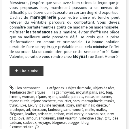
Messieurs, j'espère que vous avez bien retenu la leçon que je
vous proposais hier, maintenant passons à un niveau de
difficulté plus élevé qui nécessite un certain degré d'expertise.
L'achat de
maroquinerie
pour votre chère et tendre peut
relever du véritable parcours du combattant. Vous devez
connaître parfaitement les goûts de madame ou mademoiselle,
maîtriser
les tendances
en la matière, éviter d'offrir une pièce
que sa meilleure amie possède déjà. Je crois que la prise
d'informations en amont et primordiale. La bonne solution
serait de faire un repérage préalable mais cela minimise l'effet
de surprise. Ma seconde idée pour cette semaine "pré" Saint
Valentin, serait de vous rendre chez
Moynat
rue Saint Honoré !
Lire la suite
Lien permanent
Catégories :
Objets de mode
,
Objets de rêve
,
Tendances de marques
Tags :
moynat
,
moynat paris
,
sac
,
bag
,
femme
,
woman
,
réjane
,
rejane
,
saddle
,
paradis
,
valise
,
limousine
,
rejane clutch
,
rejane pochette
,
malletier
,
sacs
,
maroquinerie
,
trunks
,
trunk
,
luxe
,
luxury
,
pauline moynat
,
story
,
ramesh nair
,
directeur
,
artistique
,
art
,
direction
,
faubourg saint honoré
,
malle
,
malles
,
élégance
,
leather
,
artisanat
,
artisan
,
mini vanity
,
nouveau sac
,
new
bag
,
love
,
amour
,
amoureux
,
saint valentin
,
valentine's day
,
gift
,
idée
cadeau
,
cadeaux
,
voyage
,
blogueur
,
blogger
,
blog
0
commentaire