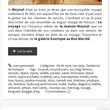
Si
Moynat
était un train, je dirais que son incroyable voyage
redémarré fin 2011 est aujourd’hui sur de bons rails. Il parcoure
le globe sur les chemins du succès, s’arrêtant ici ou là pour
décrocher de son ensemble un wagon chargé de trésors !
Le
voyage
est l’essence même de
la maison Moynat
que ce
soit dans l’identité de ses créations ou dans son univers de
marque. Dernière étape en date de ce voyage, l’ouverture le
15 mai dernier de
la galerie boutique au Bon Marché
.
Lire la suite
Lien permanent
Catégories :
Art de vivre
,
Les news
,
Tendances
de marques
Tags :
moynat
,
moynat paris
,
sac
,
bag
,
femme
,
woman
,
réjane
,
rejane
,
saddle
,
paradis
,
valise
,
limousine
,
rejane
clutch
,
rejane pochette
,
malletier
,
sacs
,
maroquinerie
,
trunks
,
trunk
,
luxe
,
luxury
,
pauline moynat
,
story
,
ramesh nair
,
directeur
,
artistique
,
art
,
direction
,
faubourg saint honoré
,
malle
,
malles
,
élégance
,
leather
,
artisanat
,
artisan
,
mini vanity
,
nouveau sac
,
new bag
,
voyage
,
blogueur
,
blogger
,
blog
0
commentaire