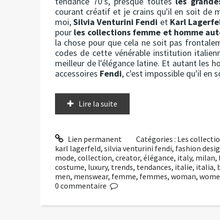
tendance 70's, presque toutes
les grand
courant créatif et je crains qu'il en soit d
moi,
Silvia Venturini Fendi
et
Karl Lagerfe
pour
les collections femme et homme aut
la chose pour que cela ne soit pas frontalem
codes de cette vénérable institution italie
meilleur de l'élégance latine. Et autant les
accessoires
Fendi
, c'est impossible qu'il en 
Lire la suite
Lien permanent
Catégories :
Les collect
karl lagerfeld
,
silvia venturini fendi
,
fashion desi
mode
,
collection
,
creator
,
élégance
,
italy
,
milan
,
costume
,
luxury
,
trends
,
tendances
,
italie
,
italia
,
men
,
menswear
,
femme
,
femmes
,
woman
,
wome
0
commentaire