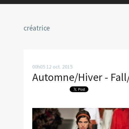
créatrice
00h05
12
oct. 2015
Automne/Hiver - Fall