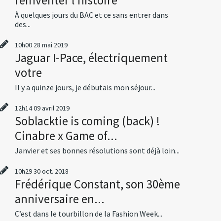
À quelques jours du BAC et ce sans entrer dans
des...
10h00
28
mai 2019
Jaguar I-Pace, électriquement
votre
Il y a quinze jours, je débutais mon séjour...
12h14
09
avril 2019
Soblacktie is coming (back) !
Cinabre x Game of...
Janvier et ses bonnes résolutions sont déjà loin...
10h29
30
oct. 2018
Frédérique Constant, son 30ème
anniversaire en...
C’est dans le tourbillon de la Fashion Week...