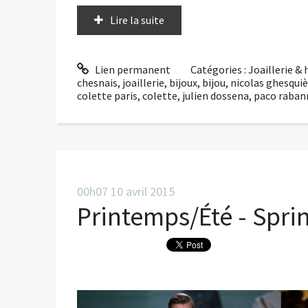
Lire la suite
Lien permanent
Catégories :
Joaillerie &
chesnais
,
joaillerie
,
bijoux
,
bijou
,
nicolas ghesquiè
colette paris
,
colette
,
julien dossena
,
paco raban
00h07
10
avril 2015
Printemps/Été - Spr