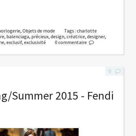
 horlogerie
,
Objets de mode
Tags :
charlotte
re
,
balenciaga
,
précieux
,
design
,
créatrice
,
designer
,
ne
,
exclusif
,
exclusivité
0
commentaire
0
ing/Summer 2015 - Fendi