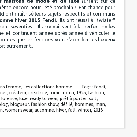
es maisons de mode et de luxe
surfent sur ce
e même encore pour l'été prochain ! Par chance pour
ld
ont maîtrisé leurs sujets respectifs et communs
omne hiver 2015 Fendi
. Ils ont réussi à "twister"
ent seventies ! Ils connaissent à la perfection les
nne et continuent année après année à véhiculer le
 hommes que les femmes vont s'arracher les luxueux
soit autrement...
ions femme
,
Les collections homme
Tags :
fendi
,
gner
,
créateur
,
créatrice
,
rome
,
roma
,
1925
,
fashion
,
florence
,
luxe
,
ready to wear
,
prêt à porter
,
suit
,
blog
,
blogueur
,
fashion show
,
défilé
,
hommes
,
man
,
n
,
womenswear
,
automne
,
hiver
,
fall
,
winter
,
2015