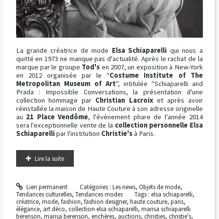
La grande créatrice de mode
Elsa Schiaparelli
qui nous a
quitté en 1973 ne manque pas d'actualité. Après le rachat de la
marque par le groupe
Tod's
en 2007, un exposition à New-York
en 2012 organisée par le "
Costume Institute of The
Metropolitan Museum of Art
", intitulée "Schiaparelli and
Prada : Impossible Conversations, la présentation d'une
collection hommage par
Christian Lacroix
et après avoir
réinstallée la maison de Haute Couture à son adresse originelle
au
21 Place Vendôme
, l'évènement phare de l'année 2014
sera l'exceptionnelle vente de la
collection personnelle Elsa
Schiaparelli
par l'institution
Christie's
à Paris.
Lire la suite
Lien permanent
Catégories :
Les news
,
Objets de mode
,
Tendances culturelles
,
Tendances modes
Tags :
elsa schiaparelli
,
créatrice
,
mode
,
fashion
,
fashion designer
,
haute couture
,
paris
,
élégance
,
art déco
,
collection elsa schiaparelli
,
marisa schiaparelli
berenson
,
marisa berenson
,
enchères
,
auctions
,
christies
,
christie's
,