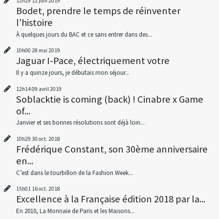
12h29
12
juin 2019
Bodet, prendre le temps de réinventer
l'histoire
À quelques jours du BAC et ce sans entrer dans des...
10h00
28
mai 2019
Jaguar I-Pace, électriquement votre
Il y a quinze jours, je débutais mon séjour...
12h14
09
avril 2019
Soblacktie is coming (back) ! Cinabre x Game
of...
Janvier et ses bonnes résolutions sont déjà loin...
10h29
30
oct. 2018
Frédérique Constant, son 30ème anniversaire
en...
C’est dans le tourbillon de la Fashion Week...
15h01
16
oct. 2018
Excellence à la Française édition 2018 par la...
En 2010, La Monnaie de Paris et les Maisons...