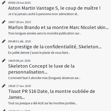
00h00
26
mai 2026
Aston Martin Vantage S, le coup de maître !
Je n’ai jamais caché à personne mon admiration et...
14h07
28
nov. 2023
Marlon Brando et sa montre Marc Nicolet skin...
Trois longues années sans la moindre publication sur...
09h48
01
déc. 2020
Le prestige de la confidentialité, Skeleton...
En juillet dernier j'avais le plaisir de vous faire...
14h59
08
juil. 2020
Skeleton Concept le luxe de la
personnalisation...
Comment faut il aborder mes (longues) absences sur...
14h20
17
nov. 2019
Tissot PR 516 Date, la montre oubliée de
James...
Tout ou presque a été écrit sur les montres portées...