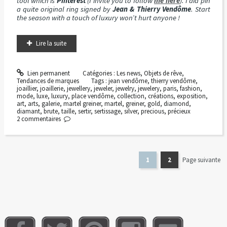
tool which is
Pinterest
(I invite you to follow
me here
). I did pin
a quite original ring signed by
Jean & Thierry Vendôme
. Start
the season with a touch of luxury won’t hurt anyone !
Lire la suite
Lien permanent
Catégories :
Les news
,
Objets de rêve
,
Tendances de marques
Tags :
jean vendôme
,
thierry vendôme
,
joaillier
,
joaillerie
,
jewellery
,
jeweler
,
jewelry
,
jewelery
,
paris
,
fashion
,
mode
,
luxe
,
luxury
,
place vendôme
,
collection
,
créations
,
exposition
,
art
,
arts
,
galerie
,
martel greiner
,
martel
,
greiner
,
gold
,
diamond
,
diamant
,
brute
,
taille
,
sertir
,
sertissage
,
silver
,
precious
,
précieux
2
commentaires
1
2
Page suivante