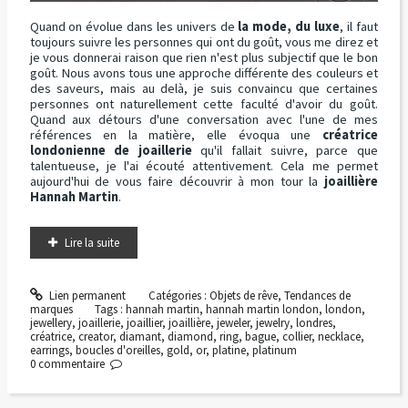
Quand on évolue dans les univers de
la mode, du luxe
, il faut
toujours suivre les personnes qui ont du goût, vous me direz et
je vous donnerai raison que rien n'est plus subjectif que le bon
goût. Nous avons tous une approche différente des couleurs et
des saveurs, mais au delà, je suis convaincu que certaines
personnes ont naturellement cette faculté d'avoir du goût.
Quand aux détours d'une conversation avec l'une de mes
références en la matière, elle évoqua une
créatrice
londonienne de joaillerie
qu'il fallait suivre, parce que
talentueuse, je l'ai écouté attentivement. Cela me permet
aujourd'hui de vous faire découvrir à mon tour la
joaillière
Hannah Martin
.
Lire la suite
Lien permanent
Catégories :
Objets de rêve
,
Tendances de
marques
Tags :
hannah martin
,
hannah martin london
,
london
,
jewellery
,
joaillerie
,
joaillier
,
joaillière
,
jeweler
,
jewelry
,
londres
,
créatrice
,
creator
,
diamant
,
diamond
,
ring
,
bague
,
collier
,
necklace
,
earrings
,
boucles d'oreilles
,
gold
,
or
,
platine
,
platinum
0
commentaire