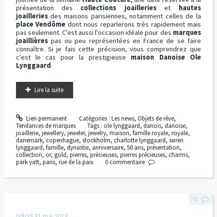
présentation des
collections joailleries
et
hautes
joailleries
des maisons parisiennes, notamment celles de la
place Vendôme
dont nous reparlerons très rapidement mais
pas seulement. C'est aussi l'occasion idéale pour des
marques
joaillières
pas ou peu représentées en France de se faire
connaître. Si je fais cette précision, vous comprendrez que
c'est le cas pour la prestigieuse
maison Danoise Ole
Lynggaard
.
Lire la suite
Lien permanent
Catégories :
Les news
,
Objets de rêve
,
Tendances de marques
Tags :
ole lynggaard
,
danois
,
danoise
,
joaillerie
,
jewellery
,
jeweler
,
jewelry
,
maison
,
famille royale
,
royale
,
danemark
,
copenhague
,
stockholm
,
charlotte lynggaard
,
søren
lynggaard
,
famille
,
dynastie
,
anniversaire
,
50 ans
,
présentation
,
collection
,
or
,
gold
,
pierres
,
précieuses
,
pierres précieuses
,
charms
,
park yatt
,
paris
,
rue de la paix
0
commentaire
0
00h55
31
mai 2013