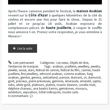
Après l'heure cannoise pendant le festival, la
maison Avakian
revient sur la
Côte d'Azur
à quelques kilomètres de la cité du
cinéma et encore une fois pour faire le show... Depuis le 31
juillet et ce jusqu'au 18 août, Avakian exposera de
somptueuses pièces de
haute joaillerie
, à couper le souffle
nous annonce t-on. Prenez votre respiration, je vous emmène à
Monaco !
Lire la suite
Lien permanent
Catégories :
Les news
,
Objets de rêve
,
Tendances de marques
Tags :
avakian
,
joaillerie
,
jewellery
,
jewelry
,
jeweler
,
suisse
,
stars
,
festival de cannes
,
festival du film
,
cannes
,
haute
joaillerie
,
fine jewellery
,
edmond avakian
,
corinne avakian
,
haig
avakian
,
genève
,
geneva
,
switzerland
,
parrure
,
diamant
,
or
,
diamond
,
gold
,
précieux
,
pierre précieuses
,
gemmes
,
émeraude
,
emerald
,
saphir
,
rubis
,
white gold
,
platinum
,
platine
,
rosario dawson
,
ornella muti
,
delphine chaneac
,
ana beatriz barros
,
gemstones
,
monaco
,
exhibition
,
exposition
,
hôtel métropole
,
monte carlo
0
commentaire