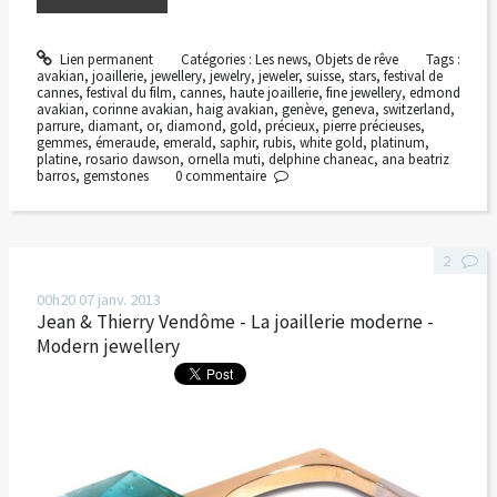
Lien permanent
Catégories :
Les news
,
Objets de rêve
Tags :
avakian
,
joaillerie
,
jewellery
,
jewelry
,
jeweler
,
suisse
,
stars
,
festival de
cannes
,
festival du film
,
cannes
,
haute joaillerie
,
fine jewellery
,
edmond
avakian
,
corinne avakian
,
haig avakian
,
genève
,
geneva
,
switzerland
,
parrure
,
diamant
,
or
,
diamond
,
gold
,
précieux
,
pierre précieuses
,
gemmes
,
émeraude
,
emerald
,
saphir
,
rubis
,
white gold
,
platinum
,
platine
,
rosario dawson
,
ornella muti
,
delphine chaneac
,
ana beatriz
barros
,
gemstones
0
commentaire
2
00h20
07
janv. 2013
Jean & Thierry Vendôme - La joaillerie moderne -
Modern jewellery