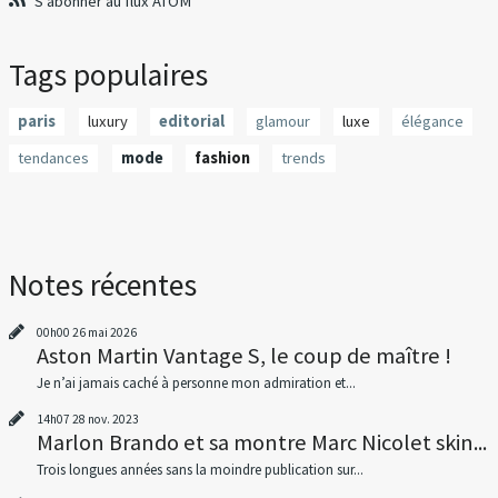
S'abonner au flux ATOM
Tags populaires
paris
luxury
editorial
glamour
luxe
élégance
tendances
mode
fashion
trends
Notes récentes
00h00
26
mai 2026
Aston Martin Vantage S, le coup de maître !
Je n’ai jamais caché à personne mon admiration et...
14h07
28
nov. 2023
Marlon Brando et sa montre Marc Nicolet skin...
Trois longues années sans la moindre publication sur...