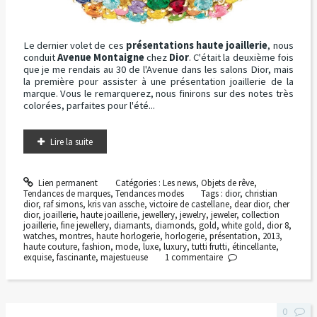
Le dernier volet de ces
présentations haute joaillerie
, nous
conduit
Avenue Montaigne
chez
Dior
. C'était la deuxième fois
que je me rendais au 30 de l'Avenue dans les salons Dior, mais
la première pour assister à une présentation joaillerie de la
marque. Vous le remarquerez, nous finirons sur des notes très
colorées, parfaites pour l'été...
Lire la suite
Lien permanent
Catégories :
Les news
,
Objets de rêve
,
Tendances de marques
,
Tendances modes
Tags :
dior
,
christian
dior
,
raf simons
,
kris van assche
,
victoire de castellane
,
dear dior
,
cher
dior
,
joaillerie
,
haute joaillerie
,
jewellery
,
jewelry
,
jeweler
,
collection
joaillerie
,
fine jewellery
,
diamants
,
diamonds
,
gold
,
white gold
,
dior 8
,
watches
,
montres
,
haute horlogerie
,
horlogerie
,
présentation
,
2013
,
haute couture
,
fashion
,
mode
,
luxe
,
luxury
,
tutti frutti
,
étincellante
,
exquise
,
fascinante
,
majestueuse
1
commentaire
0