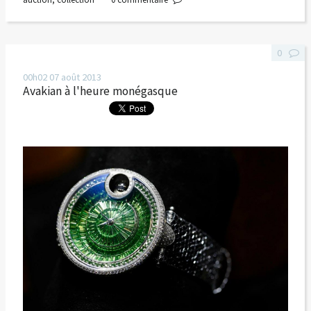
0
00h02
07
août 2013
Avakian à l'heure monégasque