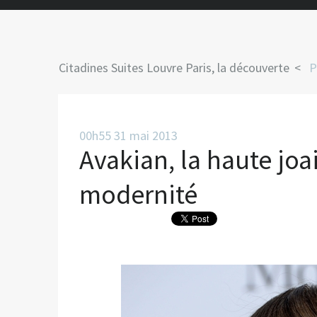
Citadines Suites Louvre Paris, la découverte
P
00h55
31
mai 2013
Avakian, la haute joai
modernité