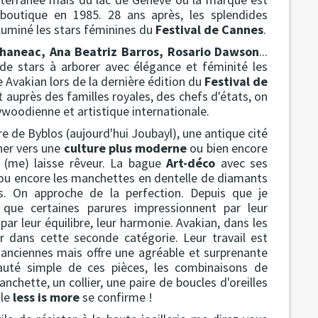
 boutique en 1985. 28 ans après, les splendides
lluminé les stars féminines du
Festival de Cannes
.
Chaneac, Ana Beatriz Barros, Rosario Dawson
...
t de stars à arborer avec élégance et féminité les
e Avakian lors de la dernière édition du
Festival de
t auprès des familles royales, des chefs d'états, on
lywoodienne et artistique internationale.
ure de Byblos (aujourd'hui Joubayl), une antique cité
rner vers une
culture plus moderne
ou bien encore
 (me) laisse rêveur. La bague
Art-déco
avec ses
 ou encore les manchettes en dentelle de diamants
. On approche de la perfection. Depuis que je
 que certaines parures impressionnent par leur
ar leur équilibre, leur harmonie. Avakian, dans les
er dans cette seconde catégorie. Leur travail est
 anciennes mais offre une agréable et surprenante
eauté simple de ces pièces, les combinaisons de
chette, un collier, une paire de boucles d'oreilles
 le
less is more
se confirme !