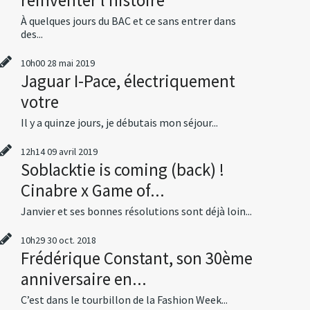
À quelques jours du BAC et ce sans entrer dans
des...
10h00
28
mai 2019
Jaguar I-Pace, électriquement
votre
Il y a quinze jours, je débutais mon séjour...
12h14
09
avril 2019
Soblacktie is coming (back) !
Cinabre x Game of...
Janvier et ses bonnes résolutions sont déjà loin...
10h29
30
oct. 2018
Frédérique Constant, son 30ème
anniversaire en...
C’est dans le tourbillon de la Fashion Week...