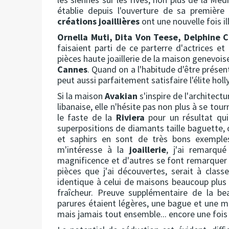
établie depuis l'ouverture de sa première
créations joaillières
ont une nouvelle fois i
Ornella Muti, Dita Von Teese, Delphine 
faisaient parti de ce parterre d'actrices e
pièces haute joaillerie de la maison genevois
Cannes
. Quand on a l'habitude d'être présen
peut aussi parfaitement satisfaire l'élite hol
Si la maison
Avakian
s'inspire de l'architect
libanaise, elle n'hésite pas non plus à se tou
le faste de la
Riviera
pour un résultat qui
superpositions de diamants taille baguette,
et saphirs en sont de très bons exemples
m'intéresse à la
joaillerie
, j'ai remarqué
magnificence et d'autres se font remarquer p
pièces que j'ai découvertes, serait à class
identique à celui de maisons beaucoup plus
fraîcheur. Preuve supplémentaire de la b
parures étaient légères, une bague et une man
mais jamais tout ensemble... encore une fois