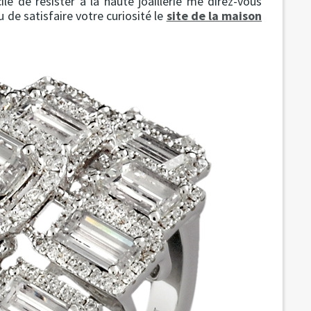
ile de résister à la haute joaillerie me direz-vous
 de satisfaire votre curiosité le
site de la maison