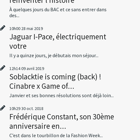
À quelques jours du BAC et ce sans entrer dans
des...
10h00
28
mai 2019
Jaguar I-Pace, électriquement
votre
Il y a quinze jours, je débutais mon séjour...
12h14
09
avril 2019
Soblacktie is coming (back) !
Cinabre x Game of...
Janvier et ses bonnes résolutions sont déjà loin...
10h29
30
oct. 2018
Frédérique Constant, son 30ème
anniversaire en...
C’est dans le tourbillon de la Fashion Week...