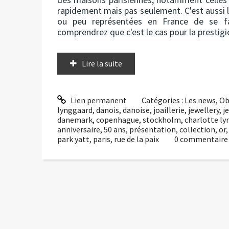
rapidement mais pas seulement. C'est aussi 
ou peu représentées en France de se fair
comprendrez que c'est le cas pour la prestig
Lire la suite
Lien permanent
Catégories :
Les news
,
Ob
lynggaard
,
danois
,
danoise
,
joaillerie
,
jewellery
,
j
danemark
,
copenhague
,
stockholm
,
charlotte l
anniversaire
,
50 ans
,
présentation
,
collection
,
or
park yatt
,
paris
,
rue de la paix
0
commentaire