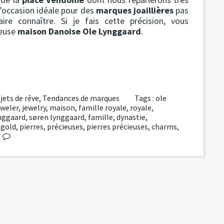
l'occasion idéale pour des
marques joaillières
pas
e connaître. Si je fais cette précision, vous
ieuse
maison Danoise Ole Lynggaard
.
jets de rêve
,
Tendances de marques
Tags :
ole
eweler
,
jewelry
,
maison
,
famille royale
,
royale
,
ynggaard
,
søren lynggaard
,
famille
,
dynastie
,
,
gold
,
pierres
,
précieuses
,
pierres précieuses
,
charms
,