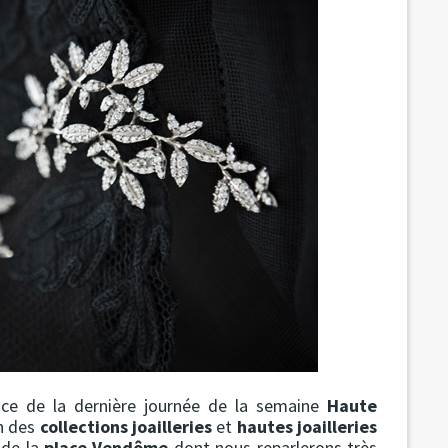
cence de la dernière journée de la semaine
Haute
on des
collections joailleries
et
hautes joailleries
 de la
place Vendôme
dont nous reparlerons très