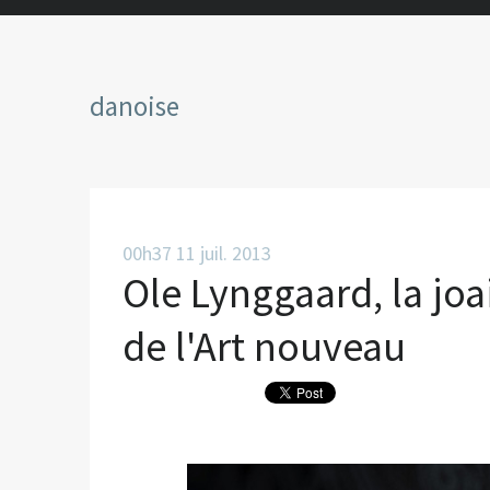
danoise
00h37
11
juil. 2013
Ole Lynggaard, la joa
de l'Art nouveau