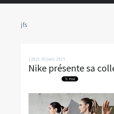
jfs
12h21
20
janv. 2015
Nike présente sa coll