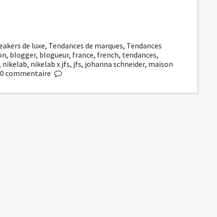
eakers de luxe
,
Tendances de marques
,
Tendances
on
,
blogger
,
blogueur
,
france
,
french
,
tendances
,
,
nikelab
,
nikelab x jfs
,
jfs
,
johanna schneider
,
maison
0
commentaire