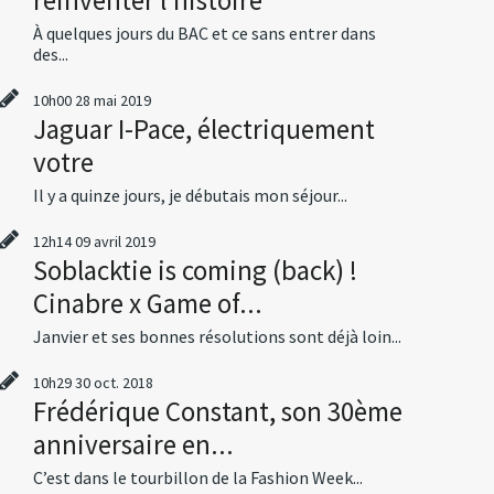
À quelques jours du BAC et ce sans entrer dans
des...
10h00
28
mai 2019
Jaguar I-Pace, électriquement
votre
Il y a quinze jours, je débutais mon séjour...
12h14
09
avril 2019
Soblacktie is coming (back) !
Cinabre x Game of...
Janvier et ses bonnes résolutions sont déjà loin...
10h29
30
oct. 2018
Frédérique Constant, son 30ème
anniversaire en...
C’est dans le tourbillon de la Fashion Week...