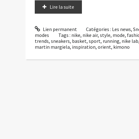
Lire la suite
Lien permanent
Catégories :
Les news
,
Sn
modes
Tags :
nike
,
nike air
,
style
,
mode
,
fashi
trends
,
sneakers
,
basket
,
sport
,
running
,
nike lab
martin margiela
,
inspiration
,
orient
,
kimono