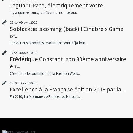
Jaguar I-Pace, électriquement votre
Il y a quinze jours, je débutais mon séjour...
12h14
09
avril 2019
Soblacktie is coming (back) ! Cinabre x Game
of...
Janvier et ses bonnes résolutions sont déjà loin...
10h29
30
oct. 2018
Frédérique Constant, son 30ème anniversaire
en...
C’est dans le tourbillon de la Fashion Week...
15h01
16
oct. 2018
Excellence à la Française édition 2018 par la...
En 2010, La Monnaie de Paris et les Maisons...