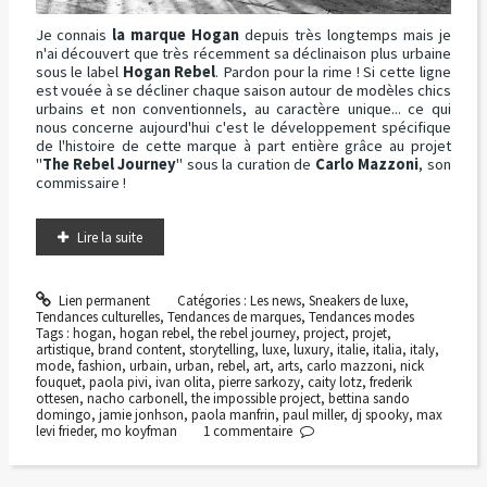
Je connais
la marque Hogan
depuis très longtemps mais je
n'ai découvert que très récemment sa déclinaison plus urbaine
sous le label
Hogan Rebel
. Pardon pour la rime ! Si cette ligne
est vouée à se décliner chaque saison autour de modèles chics
urbains et non conventionnels, au caractère unique... ce qui
nous concerne aujourd'hui c'est le développement spécifique
de l'histoire de cette marque à part entière grâce au projet
"
The Rebel Journey
" sous la curation de
Carlo Mazzoni
, son
commissaire !
Lire la suite
Lien permanent
Catégories :
Les news
,
Sneakers de luxe
,
Tendances culturelles
,
Tendances de marques
,
Tendances modes
Tags :
hogan
,
hogan rebel
,
the rebel journey
,
project
,
projet
,
artistique
,
brand content
,
storytelling
,
luxe
,
luxury
,
italie
,
italia
,
italy
,
mode
,
fashion
,
urbain
,
urban
,
rebel
,
art
,
arts
,
carlo mazzoni
,
nick
fouquet
,
paola pivi
,
ivan olita
,
pierre sarkozy
,
caity lotz
,
frederik
ottesen
,
nacho carbonell
,
the impossible project
,
bettina sando
domingo
,
jamie jonhson
,
paola manfrin
,
paul miller
,
dj spooky
,
max
levi frieder
,
mo koyfman
1
commentaire