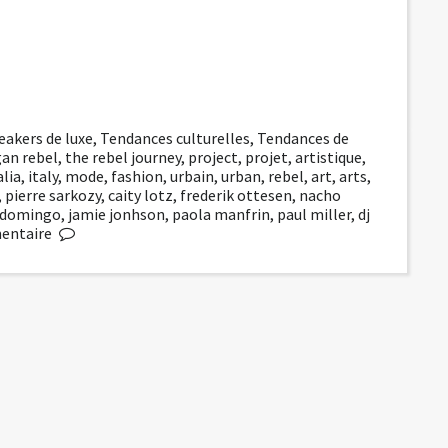
eakers de luxe
,
Tendances culturelles
,
Tendances de
an rebel
,
the rebel journey
,
project
,
projet
,
artistique
,
alia
,
italy
,
mode
,
fashion
,
urbain
,
urban
,
rebel
,
art
,
arts
,
,
pierre sarkozy
,
caity lotz
,
frederik ottesen
,
nacho
 domingo
,
jamie jonhson
,
paola manfrin
,
paul miller
,
dj
entaire