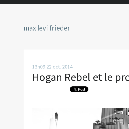
max levi frieder
13h09
22
oct. 2014
Hogan Rebel et le pr