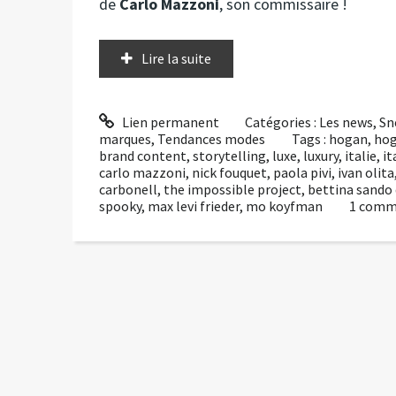
de
Carlo Mazzoni
, son commissaire !
Lire la suite
Lien permanent
Catégories :
Les news
,
Sn
marques
,
Tendances modes
Tags :
hogan
,
hog
brand content
,
storytelling
,
luxe
,
luxury
,
italie
,
it
carlo mazzoni
,
nick fouquet
,
paola pivi
,
ivan olita
carbonell
,
the impossible project
,
bettina sando
spooky
,
max levi frieder
,
mo koyfman
1
comm