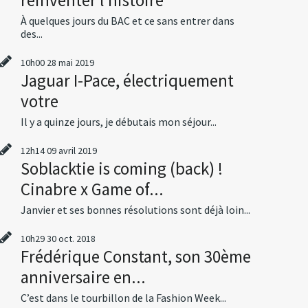
À quelques jours du BAC et ce sans entrer dans
des...
10h00
28
mai 2019
Jaguar I-Pace, électriquement
votre
Il y a quinze jours, je débutais mon séjour...
12h14
09
avril 2019
Soblacktie is coming (back) !
Cinabre x Game of...
Janvier et ses bonnes résolutions sont déjà loin...
10h29
30
oct. 2018
Frédérique Constant, son 30ème
anniversaire en...
C’est dans le tourbillon de la Fashion Week...