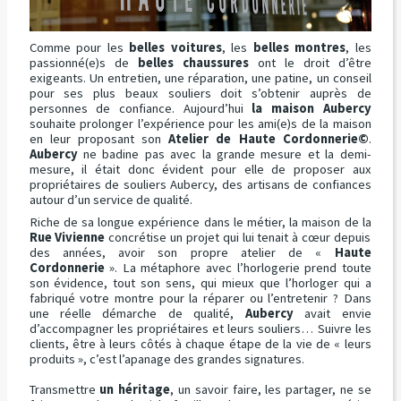
Comme pour les
belles voitures
, les
belles montres
, les
passionné(e)s de
belles chaussures
ont le droit d’être
exigeants. Un entretien, une réparation, une patine, un conseil
pour ses plus beaux souliers doit s’obtenir auprès de
personnes de confiance. Aujourd’hui
la maison Aubercy
souhaite prolonger l’expérience pour les ami(e)s de la maison
en leur proposant son
Atelier de Haute Cordonnerie©
.
Aubercy
ne badine pas avec la grande mesure et la demi-
mesure, il était donc évident pour elle de proposer aux
propriétaires de souliers Aubercy, des artisans de confiances
autour d’un service de qualité.
Riche de sa longue expérience dans le métier, la maison de la
Rue Vivienne
concrétise un projet qui lui tenait à cœur depuis
des années, avoir son propre atelier de «
Haute
Cordonnerie
». La métaphore avec l’horlogerie prend toute
son évidence, tout son sens, qui mieux que l’horloger qui a
fabriqué votre montre pour la réparer ou l’entretenir ? Dans
une réelle démarche de qualité,
Aubercy
avait envie
d’accompagner les propriétaires et leurs souliers… Suivre les
clients, être à leurs côtés à chaque étape de la vie de « leurs
produits », c’est l’apanage des grandes signatures.
Transmettre
un héritage
, un savoir faire, les partager, ne se