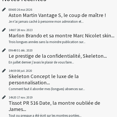
00h00
26
mai 2026
Aston Martin Vantage S, le coup de maître !
Je n’ai jamais caché à personne mon admiration et...
14h07
28
nov. 2023
Marlon Brando et sa montre Marc Nicolet skin...
Trois longues années sans la moindre publication sur...
09h48
01
déc. 2020
Le prestige de la confidentialité, Skeleton...
En juillet dernier j'avais le plaisir de vous faire...
14h59
08
juil. 2020
Skeleton Concept le luxe de la
personnalisation...
Comment faut il aborder mes (longues) absences sur...
14h20
17
nov. 2019
Tissot PR 516 Date, la montre oubliée de
James...
Tout ou presque a été écrit sur les montres portées...