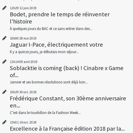
12h29
12
juin 2019
Bodet, prendre le temps de réinventer
l'histoire
À quelques jours du BAC et ce sans entrer dans des...
10h00
28
mai 2019
Jaguar I-Pace, électriquement votre
Il y a quinze jours, je débutais mon séjour...
12h14
09
avril 2019
Soblacktie is coming (back) ! Cinabre x Game
of...
Janvier et ses bonnes résolutions sont déjà loin...
10h29
30
oct. 2018
Frédérique Constant, son 30ème anniversaire
en...
C’est dans le tourbillon de la Fashion Week...
15h01
16
oct. 2018
Excellence à la Française édition 2018 par la...