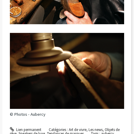
© Photos - Aubercy
Lien permanent
Catégories :
Art de vivre
,
Les news
,
Objets de
rêve
,
Sneakers de luxe
,
Tendances de marques
Tags :
aubercy
,