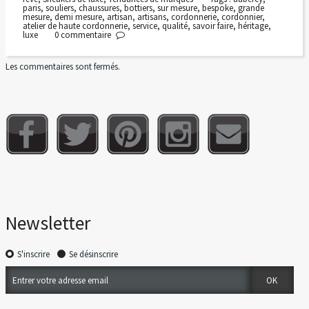
paris
,
souliers
,
chaussures
,
bottiers
,
sur mesure
,
bespoke
,
grande
mesure
,
demi mesure
,
artisan
,
artisans
,
cordonnerie
,
cordonnier
,
atelier de haute cordonnerie
,
service
,
qualité
,
savoir faire
,
héritage
,
luxe
0
commentaire
Les commentaires sont fermés.
Newsletter
S'inscrire
Se désinscrire